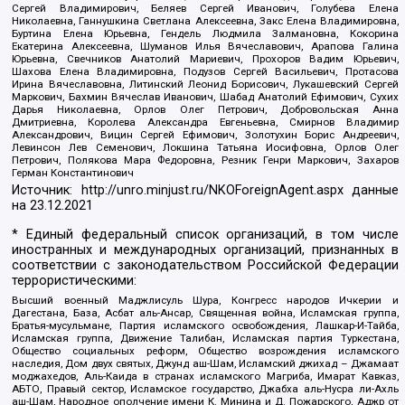
Сергей Владимирович, Беляев Сергей Иванович, Голубева Елена
Николаевна, Ганнушкина Светлана Алексеевна, Закс Елена Владимировна,
Буртина Елена Юрьевна, Гендель Людмила Залмановна, Кокорина
Екатерина Алексеевна, Шуманов Илья Вячеславович, Арапова Галина
Юрьевна, Свечников Анатолий Мариевич, Прохоров Вадим Юрьевич,
Шахова Елена Владимировна, Подузов Сергей Васильевич, Протасова
Ирина Вячеславовна, Литинский Леонид Борисович, Лукашевский Сергей
Маркович, Бахмин Вячеслав Иванович, Шабад Анатолий Ефимович, Сухих
Дарья Николаевна, Орлов Олег Петрович, Добровольская Анна
Дмитриевна, Королева Александра Евгеньевна, Смирнов Владимир
Александрович, Вицин Сергей Ефимович, Золотухин Борис Андреевич,
Левинсон Лев Семенович, Локшина Татьяна Иосифовна, Орлов Олег
Петрович, Полякова Мара Федоровна, Резник Генри Маркович, Захаров
Герман Константинович
Источник:
http://unro.minjust.ru/NKOForeignAgent.aspx
данные
на
23.12.2021
* Единый федеральный список организаций, в том числе
иностранных и международных организаций, признанных в
соответствии с законодательством Российской Федерации
террористическими:
Высший военный Маджлисуль Шура, Конгресс народов Ичкерии и
Дагестана, База, Асбат аль-Ансар, Священная война, Исламская группа,
Братья-мусульмане, Партия исламского освобождения, Лашкар-И-Тайба,
Исламская группа, Движение Талибан, Исламская партия Туркестана,
Общество социальных реформ, Общество возрождения исламского
наследия, Дом двух святых, Джунд аш-Шам, Исламский джихад – Джамаат
моджахедов, Аль-Каида в странах исламского Магриба, Имарат Кавказ,
АБТО, Правый сектор, Исламское государство, Джабха аль-Нусра ли-Ахль
аш-Шам, Народное ополчение имени К. Минина и Д. Пожарского, Аджр от