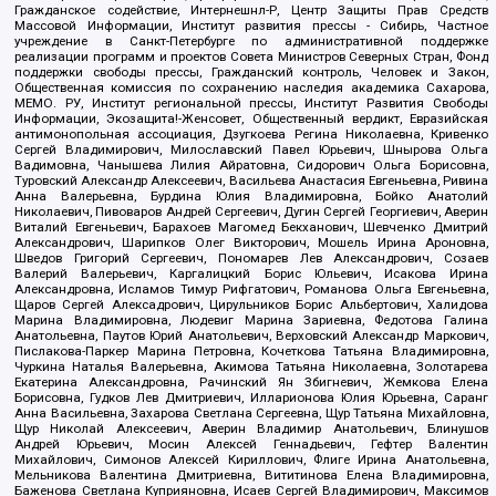
Гражданское содействие, Интернешнл-Р, Центр Защиты Прав Средств
Массовой Информации, Институт развития прессы - Сибирь, Частное
учреждение в Санкт-Петербурге по административной поддержке
реализации программ и проектов Совета Министров Северных Стран, Фонд
поддержки свободы прессы, Гражданский контроль, Человек и Закон,
Общественная комиссия по сохранению наследия академика Сахарова,
МЕМО. РУ, Институт региональной прессы, Институт Развития Свободы
Информации, Экозащита!-Женсовет, Общественный вердикт, Евразийская
антимонопольная ассоциация, Дзугкоева Регина Николаевна, Кривенко
Сергей Владимирович, Милославский Павел Юрьевич, Шнырова Ольга
Вадимовна, Чанышева Лилия Айратовна, Сидорович Ольга Борисовна,
Туровский Александр Алексеевич, Васильева Анастасия Евгеньевна, Ривина
Анна Валерьевна, Бурдина Юлия Владимировна, Бойко Анатолий
Николаевич, Пивоваров Андрей Сергеевич, Дугин Сергей Георгиевич, Аверин
Виталий Евгеньевич, Барахоев Магомед Бекханович, Шевченко Дмитрий
Александрович, Шарипков Олег Викторович, Мошель Ирина Ароновна,
Шведов Григорий Сергеевич, Пономарев Лев Александрович, Созаев
Валерий Валерьевич, Каргалицкий Борис Юльевич, Исакова Ирина
Александровна, Исламов Тимур Рифгатович, Романова Ольга Евгеньевна,
Щаров Сергей Алексадрович, Цирульников Борис Альбертович, Халидова
Марина Владимировна, Людевиг Марина Зариевна, Федотова Галина
Анатольевна, Паутов Юрий Анатольевич, Верховский Александр Маркович,
Пислакова-Паркер Марина Петровна, Кочеткова Татьяна Владимировна,
Чуркина Наталья Валерьевна, Акимова Татьяна Николаевна, Золотарева
Екатерина Александровна, Рачинский Ян Збигневич, Жемкова Елена
Борисовна, Гудков Лев Дмитриевич, Илларионова Юлия Юрьевна, Саранг
Анна Васильевна, Захарова Светлана Сергеевна, Щур Татьяна Михайловна,
Щур Николай Алексеевич, Аверин Владимир Анатольевич, Блинушов
Андрей Юрьевич, Мосин Алексей Геннадьевич, Гефтер Валентин
Михайлович, Симонов Алексей Кириллович, Флиге Ирина Анатольевна,
Мельникова Валентина Дмитриевна, Вититинова Елена Владимировна,
Баженова Светлана Куприяновна, Исаев Сергей Владимирович, Максимов