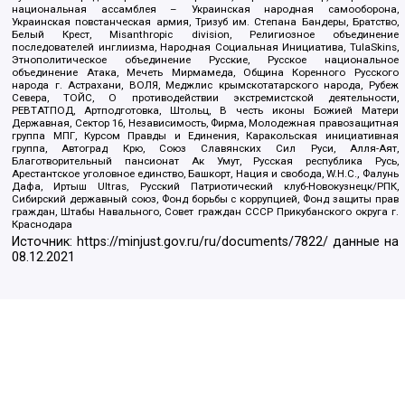
национальная ассамблея – Украинская народная самооборона,
Украинская повстанческая армия, Тризуб им. Степана Бандеры, Братство,
Белый Крест, Misanthropic division, Религиозное объединение
последователей инглиизма, Народная Социальная Инициатива, TulaSkins,
Этнополитическое объединение Русские, Русское национальное
объединение Атака, Мечеть Мирмамеда, Община Коренного Русского
народа г. Астрахани, ВОЛЯ, Меджлис крымскотатарского народа, Рубеж
Севера, ТОЙС, О противодействии экстремистской деятельности,
РЕВТАТПОД, Артподготовка, Штольц, В честь иконы Божией Матери
Державная, Сектор 16, Независимость, Фирма, Молодежная правозащитная
группа МПГ, Курсом Правды и Единения, Каракольская инициативная
группа, Автоград Крю, Союз Славянских Сил Руси, Алля-Аят,
Благотворительный пансионат Ак Умут, Русская республика Русь,
Арестантское уголовное единство, Башкорт, Нация и свобода, W.H.С., Фалунь
Дафа, Иртыш Ultras, Русский Патриотический клуб-Новокузнецк/РПК,
Сибирский державный союз, Фонд борьбы с коррупцией, Фонд защиты прав
граждан, Штабы Навального, Совет граждан СССР Прикубанского округа г.
Краснодара
Источник:
https://minjust.gov.ru/ru/documents/7822/
данные на
08.12.2021