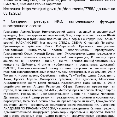
Алина Александровна, Григорьев Андрей Валерьевич , Гималова Регина
Эмилевна, Хисамова Регина Фаритовна
Источник:
https://minjust.gov.ru/ru/documents/7755/
данные на
03.12.2021
* Сведения реестра НКО, выполняющих функции
иностранного агента:
Гражданин.Армия.Право, Нижегородский центр немецкой и европейской
культуры, Центр гендерных исследований, Фонд защиты прав граждан Штаб,
Институт права и публичной политики, Фонд борьбы с коррупцией, Альянс
врачей, НАСИЛИЮ.НЕТ, Мы против СПИДа, СВЕЧА, Открытый Петербург,
Гуманитарное действие, Лига Избирателей, Правовая инициатива,
Гражданская инициатива против экологической преступности,
Гражданский Союз, "Хасдей Ерушалаим" (Милосердие), Центр поддержки и
содействия развитию средств массовой информации, В защиту прав
заключенных, Горячая Линия, Центр социально-информационных
инициатив Действие, Институт глобализации и социальных движений,
ВМЕСТЕ, Благотворительный фонд охраны здоровья и защиты прав
граждан, Благотворительный фонд помощи осужденным и их семьям, Фонд
Тольятти, Новое время, Серебряная тайга, Так-Так-Так, центр Сова, центр
Анна, Проект Апрель, Самарская губерния, Эра здоровья, Мемориал,
Аналитический Центр Юрия Левады, Издательство Парк Гагарина, Фонд
содействия имени Андрея Рылькова, Сфера, Уральская правозащитная
группа, Женщины Евразии, СИБАЛЬТ, Институт прав человека, Фонд защиты
гласности, Российский исследовательский центр по правам человека,
Дальневосточный центр развития гражданских инициатив и социального
партнерства, Пермский региональный правозащитный центр, Гражданское
действие, Центр независимых социологических исследований, Сутяжник,
АКАДЕМИЯ ПО ПРАВАМ ЧЕЛОВЕКА, Частное учреждение в Калининграде по
административной поддержке реализации программ и проектов Совета
Министров северных стран, Центр развития некоммерческих организаций,