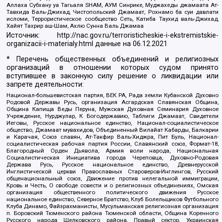
Аллаха Субхану уа Тагьаля SHAM, АУМ Синрике, Муджахеды джамаата Ат-
Тавхида Валь-Джихад, Чистопольский Джамаат, Рохнамо ба суи давлати
исломи, Террористическое сообщество Сеть, Катиба Таухид валь-Джихад,
Хайят Тахрир аш-Шам, Ахлю Сунна Валь Джамаа
Источник:
http://nac.gov.ru/terroristicheskie-i-ekstremistskie-
organizacii-i-materialy.html
данные на
06.12.2021
* Перечень общественных объединений и религиозных
организаций в отношении которых судом принято
вступившее в законную силу решение о ликвидации или
запрете деятельности:
Национал-большевистская партия, ВЕК РА, Рада земли Кубанской Духовно
Родовой Державы Русь, организация Асгардская Славянская Община,
Община Капища Веды Перуна, Мужская Духовная Семинария Духовное
Учреждение, Нурджулар, К Богодержавию, Таблиги Джамаат, Свидетели
Иеговы, Русское национальное единство, Национал-социалистическое
общество, Джамаат мувахидов, Объединенный Вилайат Кабарды, Балкарии
и Карачая, Союз славян, Ат-Такфир Валь-Хиджра, Пит Буль, Национал-
социалистическая рабочая партия России, Славянский союз, Формат-18,
Благородный Орден Дьявола, Армия воли народа, Национальная
Социалистическая Инициатива города Череповца, Духовно-Родовая
Держава Русь, Русское национальное единство, Древнерусской
Инглистической церкви Православных Староверов-Инглингов, Русский
общенациональный союз, Движение против нелегальной иммиграции,
Кровь и Честь, О свободе совести и о религиозных объединениях, Омская
организация общественного политического движения Русское
национальное единство, Северное Братство, Клуб Болельщиков Футбольного
Клуба Динамо, Файзрахманисты, Мусульманская религиозная организация
п. Боровский Тюменского района Тюменской области, Община Коренного
Русского народа Щелковского района, Правый сектор, Украинская