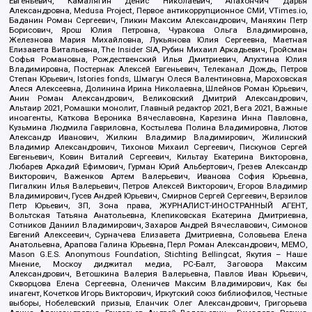
Евгеньевич, Камалягин Денис Николаевич, Апахончич Дарья
Александровна, Medusa Project, Первое антикоррупционное СМИ, VTimes.io,
Баданин Роман Сергеевич, Гликин Максим Александрович, Маняхин Петр
Борисович, Ярош Юлия Петровна, Чуракова Ольга Владимировна,
Железнова Мария Михайловна, Лукьянова Юлия Сергеевна, Маетная
Елизавета Витальевна, The Insider SIA, Рубин Михаил Аркадьевич, Гройсман
Софья Романовна, Рождественский Илья Дмитриевич, Апухтина Юлия
Владимировна, Постернак Алексей Евгеньевич, Телеканал Дождь, Петров
Степан Юрьевич, Istories fonds, Шмагун Олеся Валентиновна, Мароховская
Алеся Алексеевна, Долинина Ирина Николаевна, Шлейнов Роман Юрьевич,
Анин Роман Александрович, Великовский Дмитрий Александрович,
Альтаир 2021, Ромашки монолит, Главный редактор 2021, Вега 2021, Важные
иноагенты, Каткова Вероника Вячеславовна, Карезина Инна Павловна,
Кузьмина Людмила Гавриловна, Костылева Полина Владимировна, Лютов
Александр Иванович, Жилкин Владимир Владимирович, Жилинский
Владимир Александрович, Тихонов Михаил Сергеевич, Пискунов Сергей
Евгеньевич, Ковин Виталий Сергеевич, Кильтау Екатерина Викторовна,
Любарев Аркадий Ефимович, Гурман Юрий Альбертович, Грезев Александр
Викторович, Важенков Артем Валерьевич, Иванова София Юрьевна,
Пигалкин Илья Валерьевич, Петров Алексей Викторович, Егоров Владимир
Владимирович, Гусев Андрей Юрьевич, Смирнов Сергей Сергеевич, Верзилов
Петр Юрьевич, ЗП, Зона права, ЖУРНАЛИСТ-ИНОСТРАННЫЙ АГЕНТ,
Вольтская Татьяна Анатольевна, Клепиковская Екатерина Дмитриевна,
Сотников Даниил Владимирович, Захаров Андрей Вячеславович, Симонов
Евгений Алексеевич, Сурначева Елизавета Дмитриевна, Соловьева Елена
Анатольевна, Арапова Галина Юрьевна, Перл Роман Александрович, МЕМО,
Mason G.E.S. Anonymous Foundation, Stichting Bellingcat, Якутия – Наше
Мнение, Москоу диджитал медиа, РС-Балт, Заговора Максим
Александрович, Ветошкина Валерия Валерьевна, Павлов Иван Юрьевич,
Скворцова Елена Сергеевна, Оленичев Максим Владимирович, Как бы
инагент, Кочетков Игорь Викторович, Иркутский союз библиофилов, Честные
выборы, Нобелевский призыв, Еланчик Олег Александрович, Григорьева