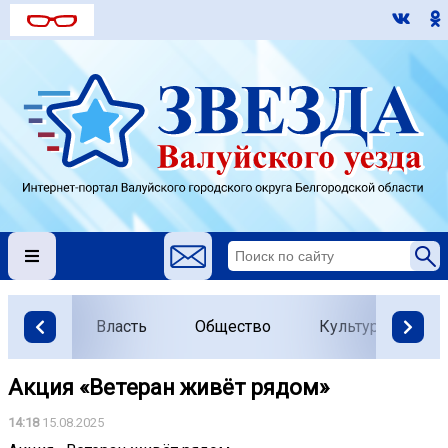
Власть
Общество
Культура
О
Акция «Ветеран живёт рядом»
14:18
15.08.2025