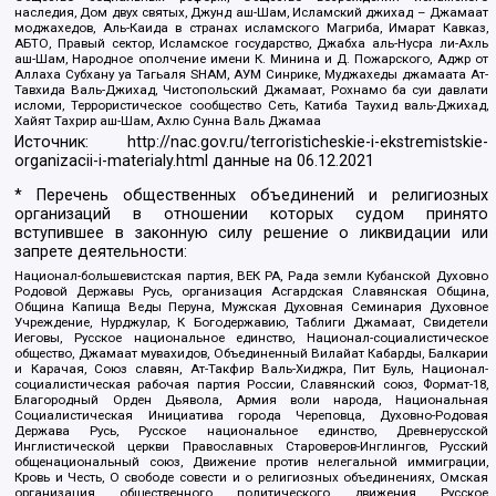
наследия, Дом двух святых, Джунд аш-Шам, Исламский джихад – Джамаат
моджахедов, Аль-Каида в странах исламского Магриба, Имарат Кавказ,
АБТО, Правый сектор, Исламское государство, Джабха аль-Нусра ли-Ахль
аш-Шам, Народное ополчение имени К. Минина и Д. Пожарского, Аджр от
Аллаха Субхану уа Тагьаля SHAM, АУМ Синрике, Муджахеды джамаата Ат-
Тавхида Валь-Джихад, Чистопольский Джамаат, Рохнамо ба суи давлати
исломи, Террористическое сообщество Сеть, Катиба Таухид валь-Джихад,
Хайят Тахрир аш-Шам, Ахлю Сунна Валь Джамаа
Источник:
http://nac.gov.ru/terroristicheskie-i-ekstremistskie-
organizacii-i-materialy.html
данные на
06.12.2021
* Перечень общественных объединений и религиозных
организаций в отношении которых судом принято
вступившее в законную силу решение о ликвидации или
запрете деятельности:
Национал-большевистская партия, ВЕК РА, Рада земли Кубанской Духовно
Родовой Державы Русь, организация Асгардская Славянская Община,
Община Капища Веды Перуна, Мужская Духовная Семинария Духовное
Учреждение, Нурджулар, К Богодержавию, Таблиги Джамаат, Свидетели
Иеговы, Русское национальное единство, Национал-социалистическое
общество, Джамаат мувахидов, Объединенный Вилайат Кабарды, Балкарии
и Карачая, Союз славян, Ат-Такфир Валь-Хиджра, Пит Буль, Национал-
социалистическая рабочая партия России, Славянский союз, Формат-18,
Благородный Орден Дьявола, Армия воли народа, Национальная
Социалистическая Инициатива города Череповца, Духовно-Родовая
Держава Русь, Русское национальное единство, Древнерусской
Инглистической церкви Православных Староверов-Инглингов, Русский
общенациональный союз, Движение против нелегальной иммиграции,
Кровь и Честь, О свободе совести и о религиозных объединениях, Омская
организация общественного политического движения Русское