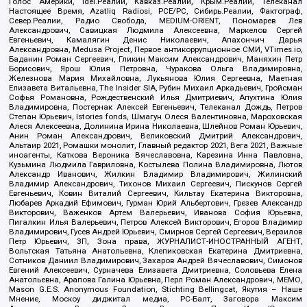
Голос Америки, Idel.Реалии, Кавказ.Реалии, Крым.Реалии, Телеканал
Настоящее Время, Azatliq Radiosi, PCE/PC, Сибирь.Реалии, Фактограф,
Север.Реалии, Радио Свобода, MEDIUM-ORIENT, Пономарев Лев
Александрович, Савицкая Людмила Алексеевна, Маркелов Сергей
Евгеньевич, Камалягин Денис Николаевич, Апахончич Дарья
Александровна, Medusa Project, Первое антикоррупционное СМИ, VTimes.io,
Баданин Роман Сергеевич, Гликин Максим Александрович, Маняхин Петр
Борисович, Ярош Юлия Петровна, Чуракова Ольга Владимировна,
Железнова Мария Михайловна, Лукьянова Юлия Сергеевна, Маетная
Елизавета Витальевна, The Insider SIA, Рубин Михаил Аркадьевич, Гройсман
Софья Романовна, Рождественский Илья Дмитриевич, Апухтина Юлия
Владимировна, Постернак Алексей Евгеньевич, Телеканал Дождь, Петров
Степан Юрьевич, Istories fonds, Шмагун Олеся Валентиновна, Мароховская
Алеся Алексеевна, Долинина Ирина Николаевна, Шлейнов Роман Юрьевич,
Анин Роман Александрович, Великовский Дмитрий Александрович,
Альтаир 2021, Ромашки монолит, Главный редактор 2021, Вега 2021, Важные
иноагенты, Каткова Вероника Вячеславовна, Карезина Инна Павловна,
Кузьмина Людмила Гавриловна, Костылева Полина Владимировна, Лютов
Александр Иванович, Жилкин Владимир Владимирович, Жилинский
Владимир Александрович, Тихонов Михаил Сергеевич, Пискунов Сергей
Евгеньевич, Ковин Виталий Сергеевич, Кильтау Екатерина Викторовна,
Любарев Аркадий Ефимович, Гурман Юрий Альбертович, Грезев Александр
Викторович, Важенков Артем Валерьевич, Иванова София Юрьевна,
Пигалкин Илья Валерьевич, Петров Алексей Викторович, Егоров Владимир
Владимирович, Гусев Андрей Юрьевич, Смирнов Сергей Сергеевич, Верзилов
Петр Юрьевич, ЗП, Зона права, ЖУРНАЛИСТ-ИНОСТРАННЫЙ АГЕНТ,
Вольтская Татьяна Анатольевна, Клепиковская Екатерина Дмитриевна,
Сотников Даниил Владимирович, Захаров Андрей Вячеславович, Симонов
Евгений Алексеевич, Сурначева Елизавета Дмитриевна, Соловьева Елена
Анатольевна, Арапова Галина Юрьевна, Перл Роман Александрович, МЕМО,
Mason G.E.S. Anonymous Foundation, Stichting Bellingcat, Якутия – Наше
Мнение, Москоу диджитал медиа, РС-Балт, Заговора Максим