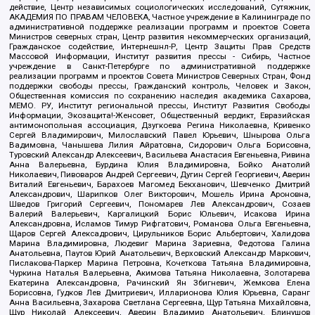
действие, Центр независимых социологических исследований, Сутяжник,
АКАДЕМИЯ ПО ПРАВАМ ЧЕЛОВЕКА, Частное учреждение в Калининграде по
административной поддержке реализации программ и проектов Совета
Министров северных стран, Центр развития некоммерческих организаций,
Гражданское содействие, Интернешнл-Р, Центр Защиты Прав Средств
Массовой Информации, Институт развития прессы - Сибирь, Частное
учреждение в Санкт-Петербурге по административной поддержке
реализации программ и проектов Совета Министров Северных Стран, Фонд
поддержки свободы прессы, Гражданский контроль, Человек и Закон,
Общественная комиссия по сохранению наследия академика Сахарова,
МЕМО. РУ, Институт региональной прессы, Институт Развития Свободы
Информации, Экозащита!-Женсовет, Общественный вердикт, Евразийская
антимонопольная ассоциация, Дзугкоева Регина Николаевна, Кривенко
Сергей Владимирович, Милославский Павел Юрьевич, Шнырова Ольга
Вадимовна, Чанышева Лилия Айратовна, Сидорович Ольга Борисовна,
Туровский Александр Алексеевич, Васильева Анастасия Евгеньевна, Ривина
Анна Валерьевна, Бурдина Юлия Владимировна, Бойко Анатолий
Николаевич, Пивоваров Андрей Сергеевич, Дугин Сергей Георгиевич, Аверин
Виталий Евгеньевич, Барахоев Магомед Бекханович, Шевченко Дмитрий
Александрович, Шарипков Олег Викторович, Мошель Ирина Ароновна,
Шведов Григорий Сергеевич, Пономарев Лев Александрович, Созаев
Валерий Валерьевич, Каргалицкий Борис Юльевич, Исакова Ирина
Александровна, Исламов Тимур Рифгатович, Романова Ольга Евгеньевна,
Щаров Сергей Алексадрович, Цирульников Борис Альбертович, Халидова
Марина Владимировна, Людевиг Марина Зариевна, Федотова Галина
Анатольевна, Паутов Юрий Анатольевич, Верховский Александр Маркович,
Пислакова-Паркер Марина Петровна, Кочеткова Татьяна Владимировна,
Чуркина Наталья Валерьевна, Акимова Татьяна Николаевна, Золотарева
Екатерина Александровна, Рачинский Ян Збигневич, Жемкова Елена
Борисовна, Гудков Лев Дмитриевич, Илларионова Юлия Юрьевна, Саранг
Анна Васильевна, Захарова Светлана Сергеевна, Щур Татьяна Михайловна,
Щур Николай Алексеевич, Аверин Владимир Анатольевич, Блинушов