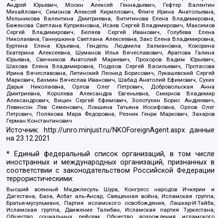
Андрей Юрьевич, Мосин Алексей Геннадьевич, Гефтер Валентин
Михайлович, Симонов Алексей Кириллович, Флиге Ирина Анатольевна,
Мельникова Валентина Дмитриевна, Вититинова Елена Владимировна,
Баженова Светлана Куприяновна, Исаев Сергей Владимирович, Максимов
Сергей Владимирович, Беляев Сергей Иванович, Голубева Елена
Николаевна, Ганнушкина Светлана Алексеевна, Закс Елена Владимировна,
Буртина Елена Юрьевна, Гендель Людмила Залмановна, Кокорина
Екатерина Алексеевна, Шуманов Илья Вячеславович, Арапова Галина
Юрьевна, Свечников Анатолий Мариевич, Прохоров Вадим Юрьевич,
Шахова Елена Владимировна, Подузов Сергей Васильевич, Протасова
Ирина Вячеславовна, Литинский Леонид Борисович, Лукашевский Сергей
Маркович, Бахмин Вячеслав Иванович, Шабад Анатолий Ефимович, Сухих
Дарья Николаевна, Орлов Олег Петрович, Добровольская Анна
Дмитриевна, Королева Александра Евгеньевна, Смирнов Владимир
Александрович, Вицин Сергей Ефимович, Золотухин Борис Андреевич,
Левинсон Лев Семенович, Локшина Татьяна Иосифовна, Орлов Олег
Петрович, Полякова Мара Федоровна, Резник Генри Маркович, Захаров
Герман Константинович
Источник:
http://unro.minjust.ru/NKOForeignAgent.aspx
данные
на
23.12.2021
* Единый федеральный список организаций, в том числе
иностранных и международных организаций, признанных в
соответствии с законодательством Российской Федерации
террористическими:
Высший военный Маджлисуль Шура, Конгресс народов Ичкерии и
Дагестана, База, Асбат аль-Ансар, Священная война, Исламская группа,
Братья-мусульмане, Партия исламского освобождения, Лашкар-И-Тайба,
Исламская группа, Движение Талибан, Исламская партия Туркестана,
Общество социальных реформ, Общество возрождения исламского