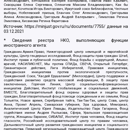
Александрович, Ветошкина Валерия Валерьевна, Павлов Иван Юрьевич,
Скворцова Елена Сергеевна, Оленичев Максим Владимирович, Как бы
инагент, Кочетков Игорь Викторович, Иркутский союз библиофилов, Честные
выборы, Нобелевский призыв, Еланчик Олег Александрович, Григорьева
Алина Александровна, Григорьев Андрей Валерьевич , Гималова Регина
Эмилевна, Хисамова Регина Фаритовна
Источник:
https://minjust.gov.ru/ru/documents/7755/
данные на
03.12.2021
* Сведения реестра НКО, выполняющих функции
иностранного агента:
Гражданин.Армия.Право, Нижегородский центр немецкой и европейской
культуры, Центр гендерных исследований, Фонд защиты прав граждан Штаб,
Институт права и публичной политики, Фонд борьбы с коррупцией, Альянс
врачей, НАСИЛИЮ.НЕТ, Мы против СПИДа, СВЕЧА, Открытый Петербург,
Гуманитарное действие, Лига Избирателей, Правовая инициатива,
Гражданская инициатива против экологической преступности,
Гражданский Союз, "Хасдей Ерушалаим" (Милосердие), Центр поддержки и
содействия развитию средств массовой информации, В защиту прав
заключенных, Горячая Линия, Центр социально-информационных
инициатив Действие, Институт глобализации и социальных движений,
ВМЕСТЕ, Благотворительный фонд охраны здоровья и защиты прав
граждан, Благотворительный фонд помощи осужденным и их семьям, Фонд
Тольятти, Новое время, Серебряная тайга, Так-Так-Так, центр Сова, центр
Анна, Проект Апрель, Самарская губерния, Эра здоровья, Мемориал,
Аналитический Центр Юрия Левады, Издательство Парк Гагарина, Фонд
содействия имени Андрея Рылькова, Сфера, Уральская правозащитная
группа, Женщины Евразии, СИБАЛЬТ, Институт прав человека, Фонд защиты
гласности, Российский исследовательский центр по правам человека,
Дальневосточный центр развития гражданских инициатив и социального
партнерства, Пермский региональный правозащитный центр, Гражданское