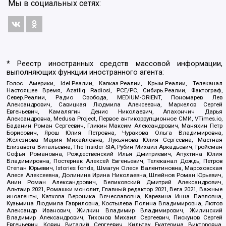
Мы в социальных сетях:
* Реестр иностранных средств массовой информации,
выполняющих функции иностранного агента:
Голос Америки, Idel.Реалии, Кавказ.Реалии, Крым.Реалии, Телеканал
Настоящее Время, Azatliq Radiosi, PCE/PC, Сибирь.Реалии, Фактограф,
Север.Реалии, Радио Свобода, MEDIUM-ORIENT, Пономарев Лев
Александрович, Савицкая Людмила Алексеевна, Маркелов Сергей
Евгеньевич, Камалягин Денис Николаевич, Апахончич Дарья
Александровна, Medusa Project, Первое антикоррупционное СМИ, VTimes.io,
Баданин Роман Сергеевич, Гликин Максим Александрович, Маняхин Петр
Борисович, Ярош Юлия Петровна, Чуракова Ольга Владимировна,
Железнова Мария Михайловна, Лукьянова Юлия Сергеевна, Маетная
Елизавета Витальевна, The Insider SIA, Рубин Михаил Аркадьевич, Гройсман
Софья Романовна, Рождественский Илья Дмитриевич, Апухтина Юлия
Владимировна, Постернак Алексей Евгеньевич, Телеканал Дождь, Петров
Степан Юрьевич, Istories fonds, Шмагун Олеся Валентиновна, Мароховская
Алеся Алексеевна, Долинина Ирина Николаевна, Шлейнов Роман Юрьевич,
Анин Роман Александрович, Великовский Дмитрий Александрович,
Альтаир 2021, Ромашки монолит, Главный редактор 2021, Вега 2021, Важные
иноагенты, Каткова Вероника Вячеславовна, Карезина Инна Павловна,
Кузьмина Людмила Гавриловна, Костылева Полина Владимировна, Лютов
Александр Иванович, Жилкин Владимир Владимирович, Жилинский
Владимир Александрович, Тихонов Михаил Сергеевич, Пискунов Сергей
Евгеньевич, Ковин Виталий Сергеевич, Кильтау Екатерина Викторовна,