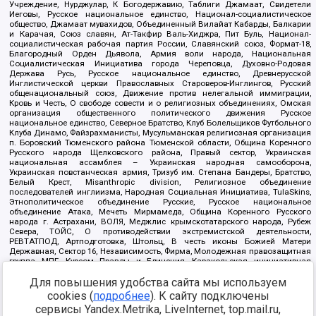
Учреждение, Нурджулар, К Богодержавию, Таблиги Джамаат, Свидетели
Иеговы, Русское национальное единство, Национал-социалистическое
общество, Джамаат мувахидов, Объединенный Вилайат Кабарды, Балкарии
и Карачая, Союз славян, Ат-Такфир Валь-Хиджра, Пит Буль, Национал-
социалистическая рабочая партия России, Славянский союз, Формат-18,
Благородный Орден Дьявола, Армия воли народа, Национальная
Социалистическая Инициатива города Череповца, Духовно-Родовая
Держава Русь, Русское национальное единство, Древнерусской
Инглистической церкви Православных Староверов-Инглингов, Русский
общенациональный союз, Движение против нелегальной иммиграции,
Кровь и Честь, О свободе совести и о религиозных объединениях, Омская
организация общественного политического движения Русское
национальное единство, Северное Братство, Клуб Болельщиков Футбольного
Клуба Динамо, Файзрахманисты, Мусульманская религиозная организация
п. Боровский Тюменского района Тюменской области, Община Коренного
Русского народа Щелковского района, Правый сектор, Украинская
национальная ассамблея – Украинская народная самооборона,
Украинская повстанческая армия, Тризуб им. Степана Бандеры, Братство,
Белый Крест, Misanthropic division, Религиозное объединение
последователей инглиизма, Народная Социальная Инициатива, TulaSkins,
Этнополитическое объединение Русские, Русское национальное
объединение Атака, Мечеть Мирмамеда, Община Коренного Русского
народа г. Астрахани, ВОЛЯ, Меджлис крымскотатарского народа, Рубеж
Севера, ТОЙС, О противодействии экстремистской деятельности,
РЕВТАТПОД, Артподготовка, Штольц, В честь иконы Божией Матери
Державная, Сектор 16, Независимость, Фирма, Молодежная правозащитная
группа МПГ, Курсом Правды и Единения, Каракольская инициативная
группа, Автоград Крю, Союз Славянских Сил Руси, Алля-Аят,
Для повышения удобства сайта мы используем
Благотворительный пансионат Ак Умут, Русская республика Русь,
Арестантское уголовное единство, Башкорт, Нация и свобода, W.H.С., Фалунь
cookies (
подробнее
). К сайту подключены
Дафа, Иртыш Ultras, Русский Патриотический клуб-Новокузнецк/РПК,
сервисы Yandex.Metrika, LiveInternet, top.mail.ru,
Сибирский державный союз, Фонд борьбы с коррупцией, Фонд защиты прав