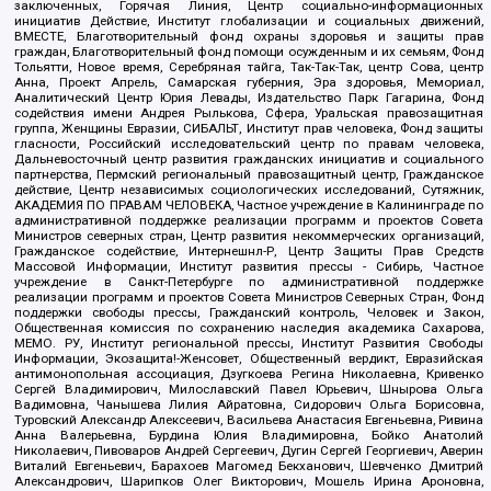
заключенных, Горячая Линия, Центр социально-информационных
инициатив Действие, Институт глобализации и социальных движений,
ВМЕСТЕ, Благотворительный фонд охраны здоровья и защиты прав
граждан, Благотворительный фонд помощи осужденным и их семьям, Фонд
Тольятти, Новое время, Серебряная тайга, Так-Так-Так, центр Сова, центр
Анна, Проект Апрель, Самарская губерния, Эра здоровья, Мемориал,
Аналитический Центр Юрия Левады, Издательство Парк Гагарина, Фонд
содействия имени Андрея Рылькова, Сфера, Уральская правозащитная
группа, Женщины Евразии, СИБАЛЬТ, Институт прав человека, Фонд защиты
гласности, Российский исследовательский центр по правам человека,
Дальневосточный центр развития гражданских инициатив и социального
партнерства, Пермский региональный правозащитный центр, Гражданское
действие, Центр независимых социологических исследований, Сутяжник,
АКАДЕМИЯ ПО ПРАВАМ ЧЕЛОВЕКА, Частное учреждение в Калининграде по
административной поддержке реализации программ и проектов Совета
Министров северных стран, Центр развития некоммерческих организаций,
Гражданское содействие, Интернешнл-Р, Центр Защиты Прав Средств
Массовой Информации, Институт развития прессы - Сибирь, Частное
учреждение в Санкт-Петербурге по административной поддержке
реализации программ и проектов Совета Министров Северных Стран, Фонд
поддержки свободы прессы, Гражданский контроль, Человек и Закон,
Общественная комиссия по сохранению наследия академика Сахарова,
МЕМО. РУ, Институт региональной прессы, Институт Развития Свободы
Информации, Экозащита!-Женсовет, Общественный вердикт, Евразийская
антимонопольная ассоциация, Дзугкоева Регина Николаевна, Кривенко
Сергей Владимирович, Милославский Павел Юрьевич, Шнырова Ольга
Вадимовна, Чанышева Лилия Айратовна, Сидорович Ольга Борисовна,
Туровский Александр Алексеевич, Васильева Анастасия Евгеньевна, Ривина
Анна Валерьевна, Бурдина Юлия Владимировна, Бойко Анатолий
Николаевич, Пивоваров Андрей Сергеевич, Дугин Сергей Георгиевич, Аверин
Виталий Евгеньевич, Барахоев Магомед Бекханович, Шевченко Дмитрий
Александрович, Шарипков Олег Викторович, Мошель Ирина Ароновна,