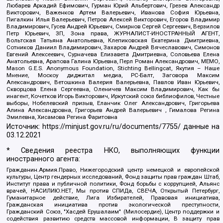
Любарев Аркадий Ефимович, Гурман Юрий Альбертович, Грезев Александр
Викторович, Важенков Артем Валерьевич, Иванова София Юрьевна,
Пигалкин Илья Валерьевич, Петров Алексей Викторович, Егоров Владимир
Владимирович, Гусев Андрей Юрьевич, Смирнов Сергей Сергеевич, Верзилов
Петр Юрьевич, ЗП, Зона права, ЖУРНАЛИСТ-ИНОСТРАННЫЙ АГЕНТ,
Вольтская Татьяна Анатольевна, Клепиковская Екатерина Дмитриевна,
Сотников Даниил Владимирович, Захаров Андрей Вячеславович, Симонов
Евгений Алексеевич, Сурначева Елизавета Дмитриевна, Соловьева Елена
Анатольевна, Арапова Галина Юрьевна, Перл Роман Александрович, МЕМО,
Mason G.E.S. Anonymous Foundation, Stichting Bellingcat, Якутия – Наше
Мнение, Москоу диджитал медиа, РС-Балт, Заговора Максим
Александрович, Ветошкина Валерия Валерьевна, Павлов Иван Юрьевич,
Скворцова Елена Сергеевна, Оленичев Максим Владимирович, Как бы
инагент, Кочетков Игорь Викторович, Иркутский союз библиофилов, Честные
выборы, Нобелевский призыв, Еланчик Олег Александрович, Григорьева
Алина Александровна, Григорьев Андрей Валерьевич , Гималова Регина
Эмилевна, Хисамова Регина Фаритовна
Источник:
https://minjust.gov.ru/ru/documents/7755/
данные на
03.12.2021
* Сведения реестра НКО, выполняющих функции
иностранного агента:
Гражданин.Армия.Право, Нижегородский центр немецкой и европейской
культуры, Центр гендерных исследований, Фонд защиты прав граждан Штаб,
Институт права и публичной политики, Фонд борьбы с коррупцией, Альянс
врачей, НАСИЛИЮ.НЕТ, Мы против СПИДа, СВЕЧА, Открытый Петербург,
Гуманитарное действие, Лига Избирателей, Правовая инициатива,
Гражданская инициатива против экологической преступности,
Гражданский Союз, "Хасдей Ерушалаим" (Милосердие), Центр поддержки и
содействия развитию средств массовой информации, В защиту прав