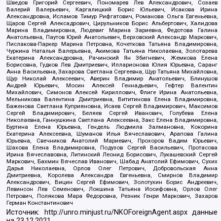
Шведов Григорий Сергеевич, Пономарев Лев Александрович, Созаев
Валерий Валерьевич, Каргалицкий Борис Юльевич, Исакова Ирина
Александровна, Исламов Тимур Рифгатович, Романова Ольга Евгеньевна,
Щаров Сергей Алексадрович, Цирульников Борис Альбертович, Халидова
Марина Владимировна, Людевиг Марина Зариевна, Федотова Галина
Анатольевна, Паутов Юрий Анатольевич, Верховский Александр Маркович,
Пислакова-Паркер Марина Петровна, Кочеткова Татьяна Владимировна,
Чуркина Наталья Валерьевна, Акимова Татьяна Николаевна, Золотарева
Екатерина Александровна, Рачинский Ян Збигневич, Жемкова Елена
Борисовна, Гудков Лев Дмитриевич, Илларионова Юлия Юрьевна, Саранг
Анна Васильевна, Захарова Светлана Сергеевна, Щур Татьяна Михайловна,
Щур Николай Алексеевич, Аверин Владимир Анатольевич, Блинушов
Андрей Юрьевич, Мосин Алексей Геннадьевич, Гефтер Валентин
Михайлович, Симонов Алексей Кириллович, Флиге Ирина Анатольевна,
Мельникова Валентина Дмитриевна, Вититинова Елена Владимировна,
Баженова Светлана Куприяновна, Исаев Сергей Владимирович, Максимов
Сергей Владимирович, Беляев Сергей Иванович, Голубева Елена
Николаевна, Ганнушкина Светлана Алексеевна, Закс Елена Владимировна,
Буртина Елена Юрьевна, Гендель Людмила Залмановна, Кокорина
Екатерина Алексеевна, Шуманов Илья Вячеславович, Арапова Галина
Юрьевна, Свечников Анатолий Мариевич, Прохоров Вадим Юрьевич,
Шахова Елена Владимировна, Подузов Сергей Васильевич, Протасова
Ирина Вячеславовна, Литинский Леонид Борисович, Лукашевский Сергей
Маркович, Бахмин Вячеслав Иванович, Шабад Анатолий Ефимович, Сухих
Дарья Николаевна, Орлов Олег Петрович, Добровольская Анна
Дмитриевна, Королева Александра Евгеньевна, Смирнов Владимир
Александрович, Вицин Сергей Ефимович, Золотухин Борис Андреевич,
Левинсон Лев Семенович, Локшина Татьяна Иосифовна, Орлов Олег
Петрович, Полякова Мара Федоровна, Резник Генри Маркович, Захаров
Герман Константинович
Источник:
http://unro.minjust.ru/NKOForeignAgent.aspx
данные
на
23.12.2021