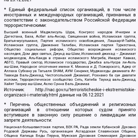
* Единый федеральный список организаций, в том числе
иностранных и международных организаций, признанных в
соответствии с законодательством Российской Федерации
террористическими:
Высший военный Маджлисуль Шура, Конгресс народов Ичкерии и
Дагестана, База, Асбат аль-Ансар, Священная война, Исламская группа,
Братья-мусульмане, Партия исламского освобождения, Лашкар-И-Тайба,
Исламская группа, Движение Талибан, Исламская партия Туркестана,
Общество социальных реформ, Общество возрождения исламского
наследия, Дом двух святых, Джунд аш-Шам, Исламский джихад – Джамаат
моджахедов, Аль-Каида в странах исламского Магриба, Имарат Кавказ,
АБТО, Правый сектор, Исламское государство, Джабха аль-Нусра ли-Ахль
аш-Шам, Народное ополчение имени К. Минина и Д. Пожарского, Аджр от
Аллаха Субхану уа Тагьаля SHAM, АУМ Синрике, Муджахеды джамаата Ат-
Тавхида Валь-Джихад, Чистопольский Джамаат, Рохнамо ба суи давлати
исломи, Террористическое сообщество Сеть, Катиба Таухид валь-Джихад,
Хайят Тахрир аш-Шам, Ахлю Сунна Валь Джамаа
Источник:
http://nac.gov.ru/terroristicheskie-i-ekstremistskie-
organizacii-i-materialy.html
данные на
06.12.2021
* Перечень общественных объединений и религиозных
организаций в отношении которых судом принято
вступившее в законную силу решение о ликвидации или
запрете деятельности:
Национал-большевистская партия, ВЕК РА, Рада земли Кубанской Духовно
Родовой Державы Русь, организация Асгардская Славянская Община,
Община Капища Веды Перуна, Мужская Духовная Семинария Духовное