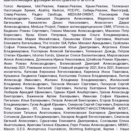
Голос Америки, Idel.Реалии, Кавказ.Реалии, Крым.Реалии, Телеканал
Настоящее Время, Azatliq Radiosi, PCE/PC, Сибирь.Реалии, Фактограф,
Север.Реалии, Радио Свобода, MEDIUM-ORIENT, Пономарев Лев
Александрович, Савицкая Людмила Алексеевна, Маркелов Сергей
Евгеньевич, Камалягин Денис Николаевич, Апахончич Дарья
Александровна, Medusa Project, Первое антикоррупционное СМИ, VTimes.io,
Баданин Роман Сергеевич, Гликин Максим Александрович, Маняхин Петр
Борисович, Ярош Юлия Петровна, Чуракова Ольга Владимировна,
Железнова Мария Михайловна, Лукьянова Юлия Сергеевна, Маетная
Елизавета Витальевна, The Insider SIA, Рубин Михаил Аркадьевич, Гройсман
Софья Романовна, Рождественский Илья Дмитриевич, Апухтина Юлия
Владимировна, Постернак Алексей Евгеньевич, Телеканал Дождь, Петров
Степан Юрьевич, Istories fonds, Шмагун Олеся Валентиновна, Мароховская
Алеся Алексеевна, Долинина Ирина Николаевна, Шлейнов Роман Юрьевич,
Анин Роман Александрович, Великовский Дмитрий Александрович,
Альтаир 2021, Ромашки монолит, Главный редактор 2021, Вега 2021, Важные
иноагенты, Каткова Вероника Вячеславовна, Карезина Инна Павловна,
Кузьмина Людмила Гавриловна, Костылева Полина Владимировна, Лютов
Александр Иванович, Жилкин Владимир Владимирович, Жилинский
Владимир Александрович, Тихонов Михаил Сергеевич, Пискунов Сергей
Евгеньевич, Ковин Виталий Сергеевич, Кильтау Екатерина Викторовна,
Любарев Аркадий Ефимович, Гурман Юрий Альбертович, Грезев Александр
Викторович, Важенков Артем Валерьевич, Иванова София Юрьевна,
Пигалкин Илья Валерьевич, Петров Алексей Викторович, Егоров Владимир
Владимирович, Гусев Андрей Юрьевич, Смирнов Сергей Сергеевич, Верзилов
Петр Юрьевич, ЗП, Зона права, ЖУРНАЛИСТ-ИНОСТРАННЫЙ АГЕНТ,
Вольтская Татьяна Анатольевна, Клепиковская Екатерина Дмитриевна,
Сотников Даниил Владимирович, Захаров Андрей Вячеславович, Симонов
Евгений Алексеевич, Сурначева Елизавета Дмитриевна, Соловьева Елена
Анатольевна, Арапова Галина Юрьевна, Перл Роман Александрович, МЕМО,
Mason G.E.S. Anonymous Foundation, Stichting Bellingcat, Якутия – Наше