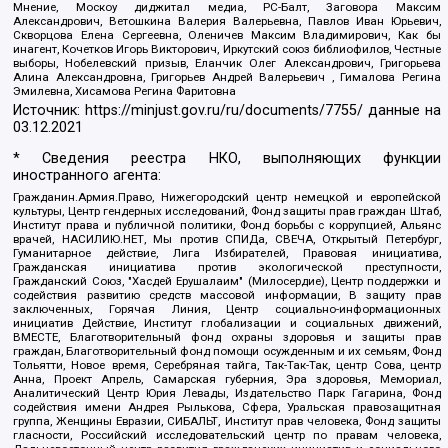
Мнение, Москоу диджитал медиа, РС-Балт, Заговора Максим
Александрович, Ветошкина Валерия Валерьевна, Павлов Иван Юрьевич,
Скворцова Елена Сергеевна, Оленичев Максим Владимирович, Как бы
инагент, Кочетков Игорь Викторович, Иркутский союз библиофилов, Честные
выборы, Нобелевский призыв, Еланчик Олег Александрович, Григорьева
Алина Александровна, Григорьев Андрей Валерьевич , Гималова Регина
Эмилевна, Хисамова Регина Фаритовна
Источник:
https://minjust.gov.ru/ru/documents/7755/
данные на
03.12.2021
* Сведения реестра НКО, выполняющих функции
иностранного агента:
Гражданин.Армия.Право, Нижегородский центр немецкой и европейской
культуры, Центр гендерных исследований, Фонд защиты прав граждан Штаб,
Институт права и публичной политики, Фонд борьбы с коррупцией, Альянс
врачей, НАСИЛИЮ.НЕТ, Мы против СПИДа, СВЕЧА, Открытый Петербург,
Гуманитарное действие, Лига Избирателей, Правовая инициатива,
Гражданская инициатива против экологической преступности,
Гражданский Союз, "Хасдей Ерушалаим" (Милосердие), Центр поддержки и
содействия развитию средств массовой информации, В защиту прав
заключенных, Горячая Линия, Центр социально-информационных
инициатив Действие, Институт глобализации и социальных движений,
ВМЕСТЕ, Благотворительный фонд охраны здоровья и защиты прав
граждан, Благотворительный фонд помощи осужденным и их семьям, Фонд
Тольятти, Новое время, Серебряная тайга, Так-Так-Так, центр Сова, центр
Анна, Проект Апрель, Самарская губерния, Эра здоровья, Мемориал,
Аналитический Центр Юрия Левады, Издательство Парк Гагарина, Фонд
содействия имени Андрея Рылькова, Сфера, Уральская правозащитная
группа, Женщины Евразии, СИБАЛЬТ, Институт прав человека, Фонд защиты
гласности, Российский исследовательский центр по правам человека,