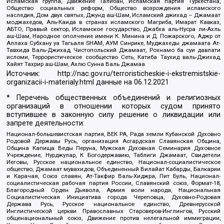
Исламская группа, Движение Талибан, Исламская партия Туркестана,
Общество социальных реформ, Общество возрождения исламского
наследия, Дом двух святых, Джунд аш-Шам, Исламский джихад – Джамаат
моджахедов, Аль-Каида в странах исламского Магриба, Имарат Кавказ,
АБТО, Правый сектор, Исламское государство, Джабха аль-Нусра ли-Ахль
аш-Шам, Народное ополчение имени К. Минина и Д. Пожарского, Аджр от
Аллаха Субхану уа Тагьаля SHAM, АУМ Синрике, Муджахеды джамаата Ат-
Тавхида Валь-Джихад, Чистопольский Джамаат, Рохнамо ба суи давлати
исломи, Террористическое сообщество Сеть, Катиба Таухид валь-Джихад,
Хайят Тахрир аш-Шам, Ахлю Сунна Валь Джамаа
Источник:
http://nac.gov.ru/terroristicheskie-i-ekstremistskie-
organizacii-i-materialy.html
данные на
06.12.2021
* Перечень общественных объединений и религиозных
организаций в отношении которых судом принято
вступившее в законную силу решение о ликвидации или
запрете деятельности:
Национал-большевистская партия, ВЕК РА, Рада земли Кубанской Духовно
Родовой Державы Русь, организация Асгардская Славянская Община,
Община Капища Веды Перуна, Мужская Духовная Семинария Духовное
Учреждение, Нурджулар, К Богодержавию, Таблиги Джамаат, Свидетели
Иеговы, Русское национальное единство, Национал-социалистическое
общество, Джамаат мувахидов, Объединенный Вилайат Кабарды, Балкарии
и Карачая, Союз славян, Ат-Такфир Валь-Хиджра, Пит Буль, Национал-
социалистическая рабочая партия России, Славянский союз, Формат-18,
Благородный Орден Дьявола, Армия воли народа, Национальная
Социалистическая Инициатива города Череповца, Духовно-Родовая
Держава Русь, Русское национальное единство, Древнерусской
Инглистической церкви Православных Староверов-Инглингов, Русский
общенациональный союз, Движение против нелегальной иммиграции,