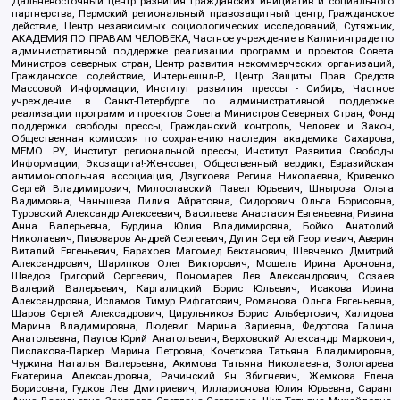
Дальневосточный центр развития гражданских инициатив и социального
партнерства, Пермский региональный правозащитный центр, Гражданское
действие, Центр независимых социологических исследований, Сутяжник,
АКАДЕМИЯ ПО ПРАВАМ ЧЕЛОВЕКА, Частное учреждение в Калининграде по
административной поддержке реализации программ и проектов Совета
Министров северных стран, Центр развития некоммерческих организаций,
Гражданское содействие, Интернешнл-Р, Центр Защиты Прав Средств
Массовой Информации, Институт развития прессы - Сибирь, Частное
учреждение в Санкт-Петербурге по административной поддержке
реализации программ и проектов Совета Министров Северных Стран, Фонд
поддержки свободы прессы, Гражданский контроль, Человек и Закон,
Общественная комиссия по сохранению наследия академика Сахарова,
МЕМО. РУ, Институт региональной прессы, Институт Развития Свободы
Информации, Экозащита!-Женсовет, Общественный вердикт, Евразийская
антимонопольная ассоциация, Дзугкоева Регина Николаевна, Кривенко
Сергей Владимирович, Милославский Павел Юрьевич, Шнырова Ольга
Вадимовна, Чанышева Лилия Айратовна, Сидорович Ольга Борисовна,
Туровский Александр Алексеевич, Васильева Анастасия Евгеньевна, Ривина
Анна Валерьевна, Бурдина Юлия Владимировна, Бойко Анатолий
Николаевич, Пивоваров Андрей Сергеевич, Дугин Сергей Георгиевич, Аверин
Виталий Евгеньевич, Барахоев Магомед Бекханович, Шевченко Дмитрий
Александрович, Шарипков Олег Викторович, Мошель Ирина Ароновна,
Шведов Григорий Сергеевич, Пономарев Лев Александрович, Созаев
Валерий Валерьевич, Каргалицкий Борис Юльевич, Исакова Ирина
Александровна, Исламов Тимур Рифгатович, Романова Ольга Евгеньевна,
Щаров Сергей Алексадрович, Цирульников Борис Альбертович, Халидова
Марина Владимировна, Людевиг Марина Зариевна, Федотова Галина
Анатольевна, Паутов Юрий Анатольевич, Верховский Александр Маркович,
Пислакова-Паркер Марина Петровна, Кочеткова Татьяна Владимировна,
Чуркина Наталья Валерьевна, Акимова Татьяна Николаевна, Золотарева
Екатерина Александровна, Рачинский Ян Збигневич, Жемкова Елена
Борисовна, Гудков Лев Дмитриевич, Илларионова Юлия Юрьевна, Саранг