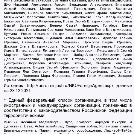
Анна Васильевна, Захарова Светлана Сергеевна, Щур Татьяна Михайловна,
Щур Николай Алексеевич, Аверин Владимир Анатольевич, Блинушов
Андрей Юрьевич, Мосин Алексей Геннадьевич, Гефтер Валентин
Михайлович, Симонов Алексей Кириллович, Флиге Ирина Анатольевна,
Мельникова Валентина Дмитриевна, Вититинова Елена Владимировна,
Баженова Светлана Куприяновна, Исаев Сергей Владимирович, Максимов
Сергей Владимирович, Беляев Сергей Иванович, Голубева Елена
Николаевна, Ганнушкина Светлана Алексеевна, Закс Елена Владимировна,
Буртина Елена Юрьевна, Гендель Людмила Залмановна, Кокорина
Екатерина Алексеевна, Шуманов Илья Вячеславович, Арапова Галина
Юрьевна, Свечников Анатолий Мариевич, Прохоров Вадим Юрьевич,
Шахова Елена Владимировна, Подузов Сергей Васильевич, Протасова
Ирина Вячеславовна, Литинский Леонид Борисович, Лукашевский Сергей
Маркович, Бахмин Вячеслав Иванович, Шабад Анатолий Ефимович, Сухих
Дарья Николаевна, Орлов Олег Петрович, Добровольская Анна
Дмитриевна, Королева Александра Евгеньевна, Смирнов Владимир
Александрович, Вицин Сергей Ефимович, Золотухин Борис Андреевич,
Левинсон Лев Семенович, Локшина Татьяна Иосифовна, Орлов Олег
Петрович, Полякова Мара Федоровна, Резник Генри Маркович, Захаров
Герман Константинович
Источник:
http://unro.minjust.ru/NKOForeignAgent.aspx
данные
на
23.12.2021
* Единый федеральный список организаций, в том числе
иностранных и международных организаций, признанных в
соответствии с законодательством Российской Федерации
террористическими:
Высший военный Маджлисуль Шура, Конгресс народов Ичкерии и
Дагестана, База, Асбат аль-Ансар, Священная война, Исламская группа,
Братья-мусульмане, Партия исламского освобождения, Лашкар-И-Тайба,