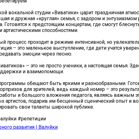
 репетируем
ской вокальной студии «Виватики» царит праздничная атм
ьшая и дружная «круглая» семья, с задором и энтузиазмом
. Готовятся к предстоящим концертам, где смогут блеснут
 артистическими способностями.
й процесс проходит в режиме интенсивной, но увлекател
иция – это маленькое выступление, где дети учатся увере
ередавать эмоции через песню.
иватиков» – это не просто ученики, а настоящая семья. Зде
оддержки и взаимопомощи.
программы обещают быть яркими и разнообразными. Гото
рпризов для зрителей, ведь каждый номер – это результ
работы и большого вложения педагога, являясь важным э
х артистов, подарив им бесценный сценический опыт и в
ровать свои таланты широкой публике.
луйки #репетиции
рного развития | Валуйки