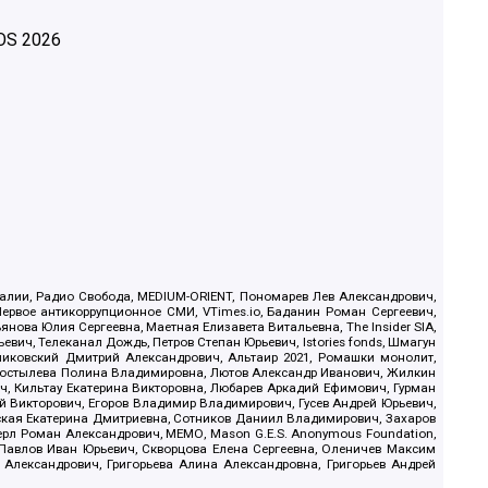
OS
2026
.Реалии, Радио Свобода, MEDIUM-ORIENT, Пономарев Лев Александрович,
ервое антикоррупционное СМИ, VTimes.io, Баданин Роман Сергеевич,
ова Юлия Сергеевна, Маетная Елизавета Витальевна, The Insider SIA,
ич, Телеканал Дождь, Петров Степан Юрьевич, Istories fonds, Шмагун
иковский Дмитрий Александрович, Альтаир 2021, Ромашки монолит,
, Костылева Полина Владимировна, Лютов Александр Иванович, Жилкин
, Кильтау Екатерина Викторовна, Любарев Аркадий Ефимович, Гурман
й Викторович, Егоров Владимир Владимирович, Гусев Андрей Юрьевич,
ская Екатерина Дмитриевна, Сотников Даниил Владимирович, Захаров
ерл Роман Александрович, МЕМО, Mason G.E.S. Anonymous Foundation,
, Павлов Иван Юрьевич, Скворцова Елена Сергеевна, Оленичев Максим
 Александрович, Григорьева Алина Александровна, Григорьев Андрей