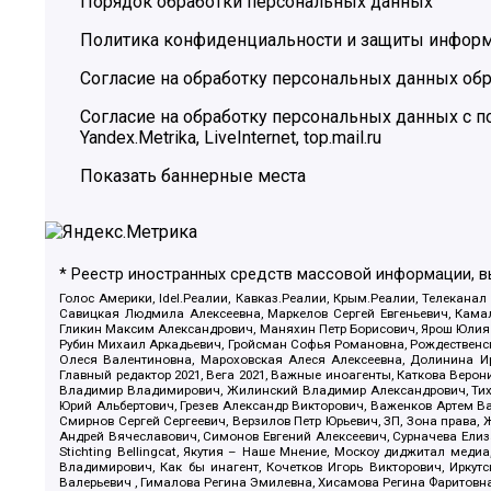
Порядок обработки персональных данных
Политика конфиденциальности и защиты инфор
Согласие на обработку персональных данных обр
Согласие на обработку персональных данных с
Yandex.Metrika, LiveInternet, top.mail.ru
Показать баннерные места
* Реестр иностранных средств массовой информации, 
Голос Америки, Idel.Реалии, Кавказ.Реалии, Крым.Реалии, Телеканал
Савицкая Людмила Алексеевна, Маркелов Сергей Евгеньевич, Камал
Гликин Максим Александрович, Маняхин Петр Борисович, Ярош Юлия П
Рубин Михаил Аркадьевич, Гройсман Софья Романовна, Рождественски
Олеся Валентиновна, Мароховская Алеся Алексеевна, Долинина И
Главный редактор 2021, Вега 2021, Важные иноагенты, Каткова Вер
Владимир Владимирович, Жилинский Владимир Александрович, Тихон
Юрий Альбертович, Грезев Александр Викторович, Важенков Артем В
Смирнов Сергей Сергеевич, Верзилов Петр Юрьевич, ЗП, Зона прав
Андрей Вячеславович, Симонов Евгений Алексеевич, Сурначева Елиз
Stichting Bellingcat, Якутия – Наше Мнение, Москоу диджитал мед
Владимирович, Как бы инагент, Кочетков Игорь Викторович, Иркут
Валерьевич , Гималова Регина Эмилевна, Хисамова Регина Фаритовн