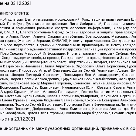
е на
03.12.2021
нного агента:
ой культуры, Центр гендерных исследований, Фонд защиты прав граждан Шта
 Петербург, Гуманитарное действие, Лига Избирателей, Правовая инициат
держки и содействия развитию средств массовой информации, В защиту п
ий, ВМЕСТЕ, Благотворительный фонд охраны здоровья и защиты прав граж
, центр Анна, Проект Апрель, Самарская губерния, Эра здоровья, Мемориал,
я группа, Женщины Евразии, СИБАЛЬТ, Институт прав человека, Фонд защиты 
льного партнерства, Пермский региональный правозащитный центр, Граждан
лининграде по административной поддержке реализации программ и проекто
 Прав Средств Массовой Информации, Институт развития прессы - Сибирь, Ча
, Фонд поддержки свободы прессы, Гражданский контроль, Человек и Закон, 
оды Информации, Экозащита!-Женсовет, Общественный вердикт, Евразийская а
 Вадимовна, Чанышева Лилия Айратовна, Сидорович Ольга Борисовна, Туровс
олаевич, Пивоваров Андрей Сергеевич, Дугин Сергей Георгиевич, Аверин В
вна, Шведов Григорий Сергеевич, Пономарев Лев Александрович, Созаев
евна, Щаров Сергей Алексадрович, Цирульников Борис Альбертович, Халидо
ович, Пислакова-Паркер Марина Петровна, Кочеткова Татьяна Владимировна, Ч
Борисовна, Гудков Лев Дмитриевич, Илларионова Юлия Юрьевна, Саранг Анна
Андрей Юрьевич, Мосин Алексей Геннадьевич, Гефтер Валентин Михайлович,
а Светлана Куприяновна, Исаев Сергей Владимирович, Максимов Сергей Вл
а Елена Юрьевна, Гендель Людмила Залмановна, Кокорина Екатерина Алексее
ровна, Подузов Сергей Васильевич, Протасова Ирина Вячеславовна, Литинск
ов Олег Петрович, Добровольская Анна Дмитриевна, Королева Александра Ев
яна Иосифовна, Орлов Олег Петрович, Полякова Мара Федоровна, Резник Генри
ные на
23.12.2021
ле иностранных и международных организаций, признанных в с