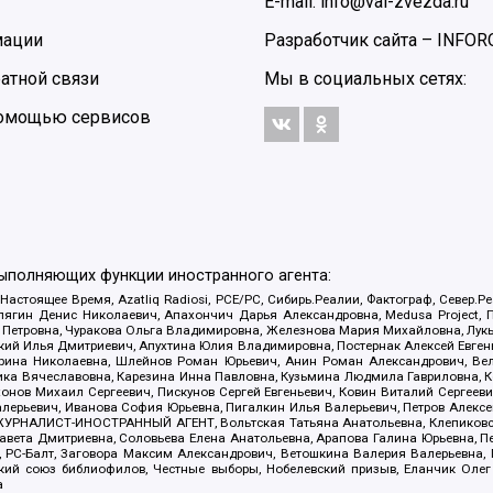
E-mail: info@val-zvezda.ru
мации
Разработчик сайта –
INFOR
атной связи
Мы в социальных сетях:
 помощью сервисов
выполняющих функции иностранного агента:
 Настоящее Время, Azatliq Radiosi, PCE/PC, Сибирь.Реалии, Фактограф, Север
ягин Денис Николаевич, Апахончич Дарья Александровна, Medusa Project, П
етровна, Чуракова Ольга Владимировна, Железнова Мария Михайловна, Лукьян
й Илья Дмитриевич, Апухтина Юлия Владимировна, Постернак Алексей Евгеньев
рина Николаевна, Шлейнов Роман Юрьевич, Анин Роман Александрович, Вел
оника Вячеславовна, Карезина Инна Павловна, Кузьмина Людмила Гавриловна
ов Михаил Сергеевич, Пискунов Сергей Евгеньевич, Ковин Виталий Сергеевич
алерьевич, Иванова София Юрьевна, Пигалкин Илья Валерьевич, Петров Алексе
а, ЖУРНАЛИСТ-ИНОСТРАННЫЙ АГЕНТ, Вольтская Татьяна Анатольевна, Клепиков
авета Дмитриевна, Соловьева Елена Анатольевна, Арапова Галина Юрьевна, П
иа, РС-Балт, Заговора Максим Александрович, Ветошкина Валерия Валерьевна
ский союз библиофилов, Честные выборы, Нобелевский призыв, Еланчик Олег
а