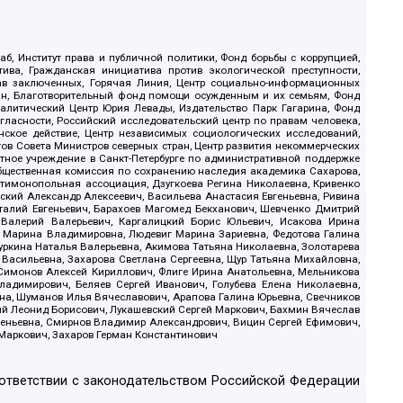
б, Институт права и публичной политики, Фонд борьбы с коррупцией,
ива, Гражданская инициатива против экологической преступности,
рав заключенных, Горячая Линия, Центр социально-информационных
дан, Благотворительный фонд помощи осужденным и их семьям, Фонд
 Аналитический Центр Юрия Левады, Издательство Парк Гагарина, Фонд
гласности, Российский исследовательский центр по правам человека,
ское действие, Центр независимых социологических исследований,
в Совета Министров северных стран, Центр развития некоммерческих
стное учреждение в Санкт-Петербурге по административной поддержке
Общественная комиссия по сохранению наследия академика Сахарова,
нтимонопольная ассоциация, Дзугкоева Регина Николаевна, Кривенко
кий Александр Алексеевич, Васильева Анастасия Евгеньевна, Ривина
италий Евгеньевич, Барахоев Магомед Бекханович, Шевченко Дмитрий
 Валерий Валерьевич, Каргалицкий Борис Юльевич, Исакова Ирина
ва Марина Владимировна, Людевиг Марина Зариевна, Федотова Галина
уркина Наталья Валерьевна, Акимова Татьяна Николаевна, Золотарева
 Васильевна, Захарова Светлана Сергеевна, Щур Татьяна Михайловна,
 Симонов Алексей Кириллович, Флиге Ирина Анатольевна, Мельникова
адимирович, Беляев Сергей Иванович, Голубева Елена Николаевна,
вна, Шуманов Илья Вячеславович, Арапова Галина Юрьевна, Свечников
ий Леонид Борисович, Лукашевский Сергей Маркович, Бахмин Вячеслав
геньевна, Смирнов Владимир Александрович, Вицин Сергей Ефимович,
 Маркович, Захаров Герман Константинович
оответствии с законодательством Российской Федерации