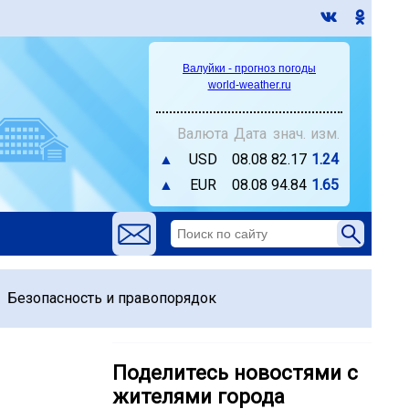
Валуйки - прогноз погоды
world-weather.ru
Валюта
Дата
знач.
изм.
▲
USD
08.08
82.17
1.24
▲
EUR
08.08
94.84
1.65
Безопасность и правопорядок
Поделитесь новостями с
жителями города