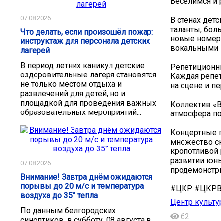
Веселимся и
07.08.2026
В стенах дет
таланты, бол
Что делать, если произошёл пожар:
новые номера
инструктаж для персонала детских
вокальными и
лагерей
В период летних каникул детские
Репетиционны
оздоровительные лагеря становятся
Каждая репет
не только местом отдыха и
на сцене и п
развлечений для детей, но и
площадкой для проведения важных
Коллектив «В
образовательных мероприятий...
атмосфера п
Концертные 
множество сю
кропотливой 
развитии юны
07.08.2026
продемонстри
Внимание! Завтра днём ожидаются
порывы до 20 м/с и температура
#ЦКР #ЦКРВа
воздуха до 35° тепла
Центр культу
По данным белгородских
62
синоптиков, в субботу, 08 августа в