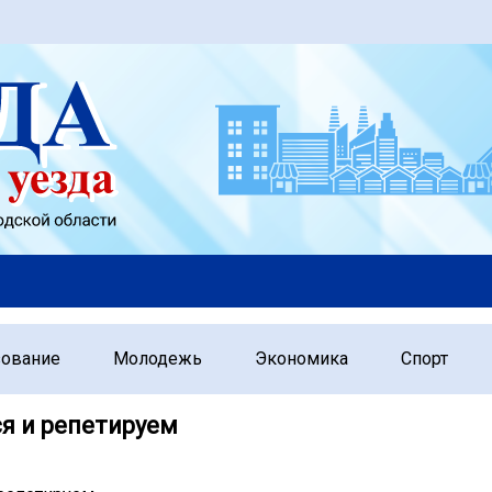
зование
Молодежь
Экономика
Спорт
я и репетируем