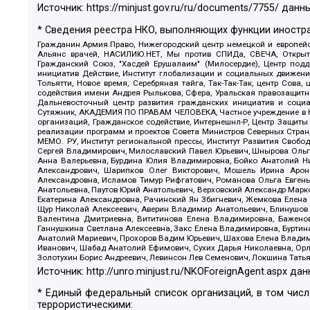
Источник:
https://minjust.gov.ru/ru/documents/7755/
данны
* Сведения реестра НКО, выполняющих функции иностра
Гражданин.Армия.Право, Нижегородский центр немецкой и европейск
Альянс врачей, НАСИЛИЮ.НЕТ, Мы против СПИДа, СВЕЧА, Открытый
Гражданский Союз, "Хасдей Ерушалаим" (Милосердие), Центр под
инициатив Действие, Институт глобализации и социальных движен
Тольятти, Новое время, Серебряная тайга, Так-Так-Так, центр Сова
содействия имени Андрея Рылькова, Сфера, Уральская правозащитна
Дальневосточный центр развития гражданских инициатив и социа
Сутяжник, АКАДЕМИЯ ПО ПРАВАМ ЧЕЛОВЕКА, Частное учреждение в Ка
организаций, Гражданское содействие, Интернешнл-Р, Центр Защиты
реализации программ и проектов Совета Министров Северных Стран
МЕМО. РУ, Институт региональной прессы, Институт Развития Своб
Сергей Владимирович, Милославский Павел Юрьевич, Шнырова Ольга
Анна Валерьевна, Бурдина Юлия Владимировна, Бойко Анатолий Ник
Александрович, Шарипков Олег Викторович, Мошель Ирина Ароно
Александровна, Исламов Тимур Рифгатович, Романова Ольга Евгень
Анатольевна, Паутов Юрий Анатольевич, Верховский Александр Марк
Екатерина Александровна, Рачинский Ян Збигневич, Жемкова Елена 
Щур Николай Алексеевич, Аверин Владимир Анатольевич, Блинушов 
Валентина Дмитриевна, Вититинова Елена Владимировна, Баженов
Ганнушкина Светлана Алексеевна, Закс Елена Владимировна, Буртин
Анатолий Мариевич, Прохоров Вадим Юрьевич, Шахова Елена Владими
Иванович, Шабад Анатолий Ефимович, Сухих Дарья Николаевна, Орл
Золотухин Борис Андреевич, Левинсон Лев Семенович, Локшина Тать
Источник:
http://unro.minjust.ru/NKOForeignAgent.aspx
дан
* Единый федеральный список организаций, в том чис
террористическими: