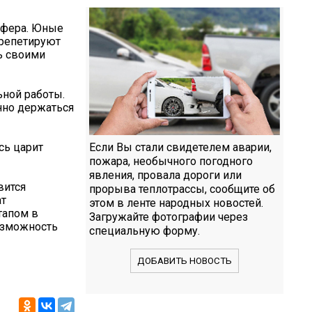
осфера. Юные
 репетируют
ь своими
ьной работы.
нно держаться
сь царит
Если Вы стали свидетелем аварии,
пожара, необычного погодного
явления, провала дороги или
вится
прорыва теплотрассы, сообщите об
ат
этом в ленте народных новостей.
тапом в
Загружайте фотографии через
озможность
специальную форму.
ДОБАВИТЬ НОВОСТЬ