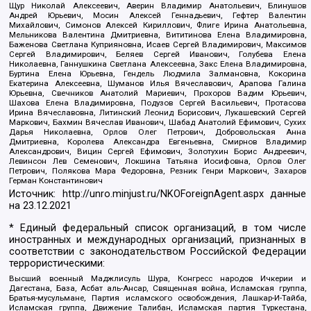
Щур Николай Алексеевич, Аверин Владимир Анатольевич, Блинушов
Андрей Юрьевич, Мосин Алексей Геннадьевич, Гефтер Валентин
Михайлович, Симонов Алексей Кириллович, Флиге Ирина Анатольевна,
Мельникова Валентина Дмитриевна, Вититинова Елена Владимировна,
Баженова Светлана Куприяновна, Исаев Сергей Владимирович, Максимов
Сергей Владимирович, Беляев Сергей Иванович, Голубева Елена
Николаевна, Ганнушкина Светлана Алексеевна, Закс Елена Владимировна,
Буртина Елена Юрьевна, Гендель Людмила Залмановна, Кокорина
Екатерина Алексеевна, Шуманов Илья Вячеславович, Арапова Галина
Юрьевна, Свечников Анатолий Мариевич, Прохоров Вадим Юрьевич,
Шахова Елена Владимировна, Подузов Сергей Васильевич, Протасова
Ирина Вячеславовна, Литинский Леонид Борисович, Лукашевский Сергей
Маркович, Бахмин Вячеслав Иванович, Шабад Анатолий Ефимович, Сухих
Дарья Николаевна, Орлов Олег Петрович, Добровольская Анна
Дмитриевна, Королева Александра Евгеньевна, Смирнов Владимир
Александрович, Вицин Сергей Ефимович, Золотухин Борис Андреевич,
Левинсон Лев Семенович, Локшина Татьяна Иосифовна, Орлов Олег
Петрович, Полякова Мара Федоровна, Резник Генри Маркович, Захаров
Герман Константинович
Источник:
http://unro.minjust.ru/NKOForeignAgent.aspx
данные
на
23.12.2021
* Единый федеральный список организаций, в том числе
иностранных и международных организаций, признанных в
соответствии с законодательством Российской Федерации
террористическими:
Высший военный Маджлисуль Шура, Конгресс народов Ичкерии и
Дагестана, База, Асбат аль-Ансар, Священная война, Исламская группа,
Братья-мусульмане, Партия исламского освобождения, Лашкар-И-Тайба,
Исламская группа, Движение Талибан, Исламская партия Туркестана,