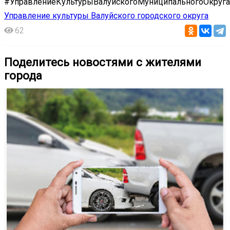
#УправлениеКультурыВалуйскогоМуниципальногоОкруга
Управление культуры Валуйского городского округа
62
Поделитесь новостями с жителями
города