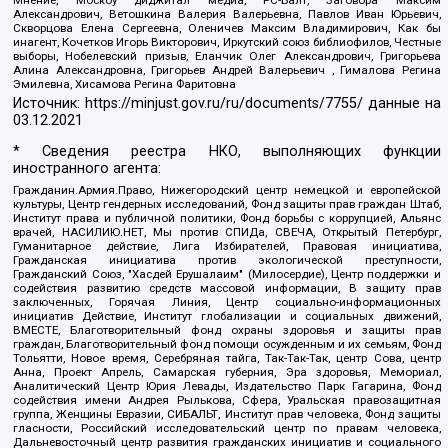
Александрович, Ветошкина Валерия Валерьевна, Павлов Иван Юрьевич,
Скворцова Елена Сергеевна, Оленичев Максим Владимирович, Как бы
инагент, Кочетков Игорь Викторович, Иркутский союз библиофилов, Честные
выборы, Нобелевский призыв, Еланчик Олег Александрович, Григорьева
Алина Александровна, Григорьев Андрей Валерьевич , Гималова Регина
Эмилевна, Хисамова Регина Фаритовна
Источник:
https://minjust.gov.ru/ru/documents/7755/
данные на
03.12.2021
* Сведения реестра НКО, выполняющих функции
иностранного агента:
Гражданин.Армия.Право, Нижегородский центр немецкой и европейской
культуры, Центр гендерных исследований, Фонд защиты прав граждан Штаб,
Институт права и публичной политики, Фонд борьбы с коррупцией, Альянс
врачей, НАСИЛИЮ.НЕТ, Мы против СПИДа, СВЕЧА, Открытый Петербург,
Гуманитарное действие, Лига Избирателей, Правовая инициатива,
Гражданская инициатива против экологической преступности,
Гражданский Союз, "Хасдей Ерушалаим" (Милосердие), Центр поддержки и
содействия развитию средств массовой информации, В защиту прав
заключенных, Горячая Линия, Центр социально-информационных
инициатив Действие, Институт глобализации и социальных движений,
ВМЕСТЕ, Благотворительный фонд охраны здоровья и защиты прав
граждан, Благотворительный фонд помощи осужденным и их семьям, Фонд
Тольятти, Новое время, Серебряная тайга, Так-Так-Так, центр Сова, центр
Анна, Проект Апрель, Самарская губерния, Эра здоровья, Мемориал,
Аналитический Центр Юрия Левады, Издательство Парк Гагарина, Фонд
содействия имени Андрея Рылькова, Сфера, Уральская правозащитная
группа, Женщины Евразии, СИБАЛЬТ, Институт прав человека, Фонд защиты
гласности, Российский исследовательский центр по правам человека,
Дальневосточный центр развития гражданских инициатив и социального