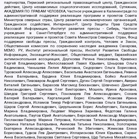
партнерства, Пермский региональный правозащитный центр, Гражданское
действие, Центр независимых социологических исследований, Сутяжник,
АКАДЕМИЯ ПО ПРАВАМ ЧЕЛОВЕКА, Частное учреждение в Калининграде по
административной поддержке реализации программ и проектов Совета
Министров северных стран, Центр развития некоммерческих организаций,
Гражданское содействие, Интернешнл-Р, Центр Защиты Прав Средств
Массовой Информации, Институт развития прессы - Сибирь, Частное
учреждение в Санкт-Петербурге по административной поддержке
реализации программ и проектов Совета Министров Северных Стран, Фонд
поддержки свободы прессы, Гражданский контроль, Человек и Закон,
Общественная комиссия по сохранению наследия академика Сахарова,
МЕМО. РУ, Институт региональной прессы, Институт Развития Свободы
Информации, Экозащита!-Женсовет, Общественный вердикт, Евразийская
антимонопольная ассоциация, Дзугкоева Регина Николаевна, Кривенко
Сергей Владимирович, Милославский Павел Юрьевич, Шнырова Ольга
Вадимовна, Чанышева Лилия Айратовна, Сидорович Ольга Борисовна,
Туровский Александр Алексеевич, Васильева Анастасия Евгеньевна, Ривина
Анна Валерьевна, Бурдина Юлия Владимировна, Бойко Анатолий
Николаевич, Пивоваров Андрей Сергеевич, Дугин Сергей Георгиевич, Аверин
Виталий Евгеньевич, Барахоев Магомед Бекханович, Шевченко Дмитрий
Александрович, Шарипков Олег Викторович, Мошель Ирина Ароновна,
Шведов Григорий Сергеевич, Пономарев Лев Александрович, Созаев
Валерий Валерьевич, Каргалицкий Борис Юльевич, Исакова Ирина
Александровна, Исламов Тимур Рифгатович, Романова Ольга Евгеньевна,
Щаров Сергей Алексадрович, Цирульников Борис Альбертович, Халидова
Марина Владимировна, Людевиг Марина Зариевна, Федотова Галина
Анатольевна, Паутов Юрий Анатольевич, Верховский Александр Маркович,
Пислакова-Паркер Марина Петровна, Кочеткова Татьяна Владимировна,
Чуркина Наталья Валерьевна, Акимова Татьяна Николаевна, Золотарева
Екатерина Александровна, Рачинский Ян Збигневич, Жемкова Елена
Борисовна, Гудков Лев Дмитриевич, Илларионова Юлия Юрьевна, Саранг
Анна Васильевна, Захарова Светлана Сергеевна, Щур Татьяна Михайловна,