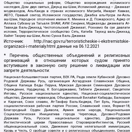
Общество социальных реформ, Общество возрождения исламского
наследия, Дом двух святых, Джунд аш-Шам, Исламский джихад – Джамаат
моджахедов, Аль-Каида в странах исламского Магриба, Имарат Кавказ,
АБТО, Правый сектор, Исламское государство, Джабха аль-Нусра ли-Ахль
аш-Шам, Народное ополчение имени К. Минина и Д. Пожарского, Аджр от
Аллаха Субхану уа Тагьаля SHAM, АУМ Синрике, Муджахеды джамаата Ат-
Тавхида Валь-Джихад, Чистопольский Джамаат, Рохнамо ба суи давлати
исломи, Террористическое сообщество Сеть, Катиба Таухид валь-Джихад,
Хайят Тахрир аш-Шам, Ахлю Сунна Валь Джамаа
Источник:
http://nac.gov.ru/terroristicheskie-i-ekstremistskie-
organizacii-i-materialy.html
данные на
06.12.2021
* Перечень общественных объединений и религиозных
организаций в отношении которых судом принято
вступившее в законную силу решение о ликвидации или
запрете деятельности:
Национал-большевистская партия, ВЕК РА, Рада земли Кубанской Духовно
Родовой Державы Русь, организация Асгардская Славянская Община,
Община Капища Веды Перуна, Мужская Духовная Семинария Духовное
Учреждение, Нурджулар, К Богодержавию, Таблиги Джамаат, Свидетели
Иеговы, Русское национальное единство, Национал-социалистическое
общество, Джамаат мувахидов, Объединенный Вилайат Кабарды, Балкарии
и Карачая, Союз славян, Ат-Такфир Валь-Хиджра, Пит Буль, Национал-
социалистическая рабочая партия России, Славянский союз, Формат-18,
Благородный Орден Дьявола, Армия воли народа, Национальная
Социалистическая Инициатива города Череповца, Духовно-Родовая
Держава Русь, Русское национальное единство, Древнерусской
Инглистической церкви Православных Староверов-Инглингов, Русский
общенациональный союз, Движение против нелегальной иммиграции,
Кровь и Честь, О свободе совести и о религиозных объединениях, Омская