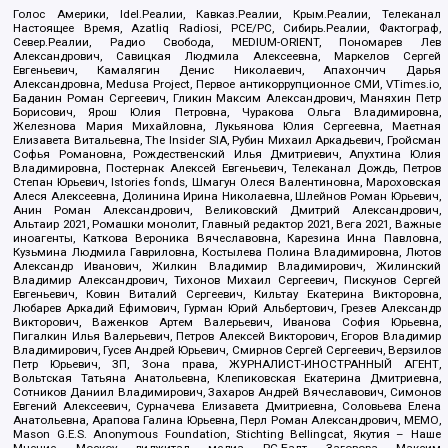
Голос Америки, Idel.Реалии, Кавказ.Реалии, Крым.Реалии, Телеканал
Настоящее Время, Azatliq Radiosi, PCE/PC, Сибирь.Реалии, Фактограф,
Север.Реалии, Радио Свобода, MEDIUM-ORIENT, Пономарев Лев
Александрович, Савицкая Людмила Алексеевна, Маркелов Сергей
Евгеньевич, Камалягин Денис Николаевич, Апахончич Дарья
Александровна, Medusa Project, Первое антикоррупционное СМИ, VTimes.io,
Баданин Роман Сергеевич, Гликин Максим Александрович, Маняхин Петр
Борисович, Ярош Юлия Петровна, Чуракова Ольга Владимировна,
Железнова Мария Михайловна, Лукьянова Юлия Сергеевна, Маетная
Елизавета Витальевна, The Insider SIA, Рубин Михаил Аркадьевич, Гройсман
Софья Романовна, Рождественский Илья Дмитриевич, Апухтина Юлия
Владимировна, Постернак Алексей Евгеньевич, Телеканал Дождь, Петров
Степан Юрьевич, Istories fonds, Шмагун Олеся Валентиновна, Мароховская
Алеся Алексеевна, Долинина Ирина Николаевна, Шлейнов Роман Юрьевич,
Анин Роман Александрович, Великовский Дмитрий Александрович,
Альтаир 2021, Ромашки монолит, Главный редактор 2021, Вега 2021, Важные
иноагенты, Каткова Вероника Вячеславовна, Карезина Инна Павловна,
Кузьмина Людмила Гавриловна, Костылева Полина Владимировна, Лютов
Александр Иванович, Жилкин Владимир Владимирович, Жилинский
Владимир Александрович, Тихонов Михаил Сергеевич, Пискунов Сергей
Евгеньевич, Ковин Виталий Сергеевич, Кильтау Екатерина Викторовна,
Любарев Аркадий Ефимович, Гурман Юрий Альбертович, Грезев Александр
Викторович, Важенков Артем Валерьевич, Иванова София Юрьевна,
Пигалкин Илья Валерьевич, Петров Алексей Викторович, Егоров Владимир
Владимирович, Гусев Андрей Юрьевич, Смирнов Сергей Сергеевич, Верзилов
Петр Юрьевич, ЗП, Зона права, ЖУРНАЛИСТ-ИНОСТРАННЫЙ АГЕНТ,
Вольтская Татьяна Анатольевна, Клепиковская Екатерина Дмитриевна,
Сотников Даниил Владимирович, Захаров Андрей Вячеславович, Симонов
Евгений Алексеевич, Сурначева Елизавета Дмитриевна, Соловьева Елена
Анатольевна, Арапова Галина Юрьевна, Перл Роман Александрович, МЕМО,
Mason G.E.S. Anonymous Foundation, Stichting Bellingcat, Якутия – Наше
Мнение, Москоу диджитал медиа, РС-Балт, Заговора Максим