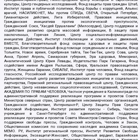
культуры, Центр гендерных исследований, Фонд защиты прав граждан Штаб,
Институт права и публичной политики, Фонд борьбы с коррупцией, Альянс
врачей, НАСИЛИЮ.НЕТ, Мы против СПИДа, СВЕЧА, Открытый Петербург,
Гуманитарное действие, Лига Избирателей, Правовая инициатива,
Гражданская инициатива против экологической преступности,
Гражданский Союз, "Хасдей Ерушалаим" (Милосердие), Центр поддержки и
содействия развитию средств массовой информации, В защиту прав
заключенных, Горячая Линия, Центр социально-информационных
инициатив Действие, Институт глобализации и социальных движений,
ВМЕСТЕ, Благотворительный фонд охраны здоровья и защиты прав
граждан, Благотворительный фонд помощи осужденным и их семьям, Фонд
Тольятти, Новое время, Серебряная тайга, Так-Так-Так, центр Сова, центр
Анна, Проект Апрель, Самарская губерния, Эра здоровья, Мемориал,
Аналитический Центр Юрия Левады, Издательство Парк Гагарина, Фонд
содействия имени Андрея Рылькова, Сфера, Уральская правозащитная
группа, Женщины Евразии, СИБАЛЬТ, Институт прав человека, Фонд защиты
гласности, Российский исследовательский центр по правам человека,
Дальневосточный центр развития гражданских инициатив и социального
партнерства, Пермский региональный правозащитный центр, Гражданское
действие, Центр независимых социологических исследований, Сутяжник,
АКАДЕМИЯ ПО ПРАВАМ ЧЕЛОВЕКА, Частное учреждение в Калининграде по
административной поддержке реализации программ и проектов Совета
Министров северных стран, Центр развития некоммерческих организаций,
Гражданское содействие, Интернешнл-Р, Центр Защиты Прав Средств
Массовой Информации, Институт развития прессы - Сибирь, Частное
учреждение в Санкт-Петербурге по административной поддержке
реализации программ и проектов Совета Министров Северных Стран, Фонд
поддержки свободы прессы, Гражданский контроль, Человек и Закон,
Общественная комиссия по сохранению наследия академика Сахарова,
МЕМО. РУ, Институт региональной прессы, Институт Развития Свободы
Информации, Экозащита!-Женсовет, Общественный вердикт, Евразийская
антимонопольная ассоциация, Дзугкоева Регина Николаевна, Кривенко