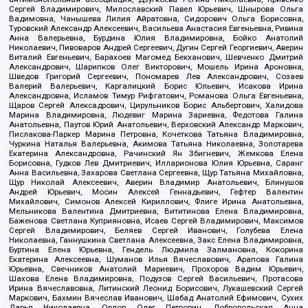
Сергей Владимирович, Милославский Павел Юрьевич, Шнырова Ольга
Вадимовна, Чанышева Лилия Айратовна, Сидорович Ольга Борисовна,
Туровский Александр Алексеевич, Васильева Анастасия Евгеньевна, Ривина
Анна Валерьевна, Бурдина Юлия Владимировна, Бойко Анатолий
Николаевич, Пивоваров Андрей Сергеевич, Дугин Сергей Георгиевич, Аверин
Виталий Евгеньевич, Барахоев Магомед Бекханович, Шевченко Дмитрий
Александрович, Шарипков Олег Викторович, Мошель Ирина Ароновна,
Шведов Григорий Сергеевич, Пономарев Лев Александрович, Созаев
Валерий Валерьевич, Каргалицкий Борис Юльевич, Исакова Ирина
Александровна, Исламов Тимур Рифгатович, Романова Ольга Евгеньевна,
Щаров Сергей Алексадрович, Цирульников Борис Альбертович, Халидова
Марина Владимировна, Людевиг Марина Зариевна, Федотова Галина
Анатольевна, Паутов Юрий Анатольевич, Верховский Александр Маркович,
Пислакова-Паркер Марина Петровна, Кочеткова Татьяна Владимировна,
Чуркина Наталья Валерьевна, Акимова Татьяна Николаевна, Золотарева
Екатерина Александровна, Рачинский Ян Збигневич, Жемкова Елена
Борисовна, Гудков Лев Дмитриевич, Илларионова Юлия Юрьевна, Саранг
Анна Васильевна, Захарова Светлана Сергеевна, Щур Татьяна Михайловна,
Щур Николай Алексеевич, Аверин Владимир Анатольевич, Блинушов
Андрей Юрьевич, Мосин Алексей Геннадьевич, Гефтер Валентин
Михайлович, Симонов Алексей Кириллович, Флиге Ирина Анатольевна,
Мельникова Валентина Дмитриевна, Вититинова Елена Владимировна,
Баженова Светлана Куприяновна, Исаев Сергей Владимирович, Максимов
Сергей Владимирович, Беляев Сергей Иванович, Голубева Елена
Николаевна, Ганнушкина Светлана Алексеевна, Закс Елена Владимировна,
Буртина Елена Юрьевна, Гендель Людмила Залмановна, Кокорина
Екатерина Алексеевна, Шуманов Илья Вячеславович, Арапова Галина
Юрьевна, Свечников Анатолий Мариевич, Прохоров Вадим Юрьевич,
Шахова Елена Владимировна, Подузов Сергей Васильевич, Протасова
Ирина Вячеславовна, Литинский Леонид Борисович, Лукашевский Сергей
Маркович, Бахмин Вячеслав Иванович, Шабад Анатолий Ефимович, Сухих
Дарья Николаевна, Орлов Олег Петрович, Добровольская Анна