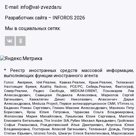
E-mail: info@val-zvezda.ru
Разработчик сайта –
INFOROS
2026
Мы в социальных сетях:
* Реестр иностранных средств массовой информации,
выполняющих функции иностранного агента:
Голос Америки, Idel.Реалии, Кавказ.Реалии, Крым.Реалии, Телеканал
Настоящее Время, Azatliq Radiosi, PCE/PC, Сибирь.Реалии, Фактограф,
Север.Реалии, Радио Свобода, MEDIUM-ORIENT, Пономарев Лев
Александрович, Савицкая Людмила Алексеевна, Маркелов Сергей
Евгеньевич, Камалягин Денис Николаевич, Апахончич Дарья
Александровна, Medusa Project, Первое антикоррупционное СМИ, VTimes.io,
Баданин Роман Сергеевич, Гликин Максим Александрович, Маняхин Петр
Борисович, Ярош Юлия Петровна, Чуракова Ольга Владимировна,
Железнова Мария Михайловна, Лукьянова Юлия Сергеевна, Маетная
Елизавета Витальевна, The Insider SIA, Рубин Михаил Аркадьевич, Гройсман
Софья Романовна, Рождественский Илья Дмитриевич, Апухтина Юлия
Владимировна, Постернак Алексей Евгеньевич, Телеканал Дождь, Петров
Степан Юрьевич, Istories fonds, Шмагун Олеся Валентиновна, Мароховская