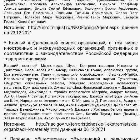
Дмитриевна, Королева Александра Евгеньевна, Смирнов Владимир
Александрович, Вицин Сергей Ефимович, Золотухин Борис Андреевич,
Левинсон Лев Семенович, Локшина Татьяна Иосифовна, Орлов Олег
Петрович, Полякова Мара Федоровна, Резник Генри Маркович, Захаров
Герман Константинович
Источник:
http://unro.minjust.ru/NKOForeignAgent.aspx
данные
на
23.12.2021
* Единый федеральный список организаций, в том числе
иностранных и международных организаций, признанных в
соответствии с законодательством Российской Федерации
террористическими:
Высший военный Маджлисуль Шура, Конгресс народов Ичкерии и
Дагестана, База, Асбат аль-Ансар, Священная война, Исламская группа,
Братья-мусульмане, Партия исламского освобождения, Лашкар-И-Тайба,
Исламская группа, Движение Талибан, Исламская партия Туркестана,
Общество социальных реформ, Общество возрождения исламского
наследия, Дом двух святых, Джунд аш-Шам, Исламский джихад – Джамаат
моджахедов, Аль-Каида в странах исламского Магриба, Имарат Кавказ,
АБТО, Правый сектор, Исламское государство, Джабха аль-Нусра ли-Ахль
аш-Шам, Народное ополчение имени К. Минина и Д. Пожарского, Аджр от
Аллаха Субхану уа Тагьаля SHAM, АУМ Синрике, Муджахеды джамаата Ат-
Тавхида Валь-Джихад, Чистопольский Джамаат, Рохнамо ба суи давлати
исломи, Террористическое сообщество Сеть, Катиба Таухид валь-Джихад,
Хайят Тахрир аш-Шам, Ахлю Сунна Валь Джамаа
Источник:
http://nac.gov.ru/terroristicheskie-i-ekstremistskie-
organizacii-i-materialy.html
данные на
06.12.2021
* Перечень общественных объединений и религиозных