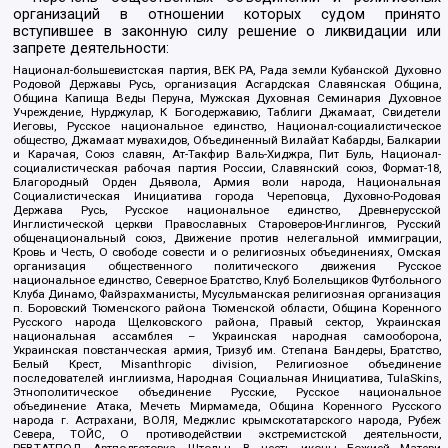
организаций в отношении которых судом принято
вступившее в законную силу решение о ликвидации или
запрете деятельности:
Национал-большевистская партия, ВЕК РА, Рада земли Кубанской Духовно
Родовой Державы Русь, организация Асгардская Славянская Община,
Община Капища Веды Перуна, Мужская Духовная Семинария Духовное
Учреждение, Нурджулар, К Богодержавию, Таблиги Джамаат, Свидетели
Иеговы, Русское национальное единство, Национал-социалистическое
общество, Джамаат мувахидов, Объединенный Вилайат Кабарды, Балкарии
и Карачая, Союз славян, Ат-Такфир Валь-Хиджра, Пит Буль, Национал-
социалистическая рабочая партия России, Славянский союз, Формат-18,
Благородный Орден Дьявола, Армия воли народа, Национальная
Социалистическая Инициатива города Череповца, Духовно-Родовая
Держава Русь, Русское национальное единство, Древнерусской
Инглистической церкви Православных Староверов-Инглингов, Русский
общенациональный союз, Движение против нелегальной иммиграции,
Кровь и Честь, О свободе совести и о религиозных объединениях, Омская
организация общественного политического движения Русское
национальное единство, Северное Братство, Клуб Болельщиков Футбольного
Клуба Динамо, Файзрахманисты, Мусульманская религиозная организация
п. Боровский Тюменского района Тюменской области, Община Коренного
Русского народа Щелковского района, Правый сектор, Украинская
национальная ассамблея – Украинская народная самооборона,
Украинская повстанческая армия, Тризуб им. Степана Бандеры, Братство,
Белый Крест, Misanthropic division, Религиозное объединение
последователей инглиизма, Народная Социальная Инициатива, TulaSkins,
Этнополитическое объединение Русские, Русское национальное
объединение Атака, Мечеть Мирмамеда, Община Коренного Русского
народа г. Астрахани, ВОЛЯ, Меджлис крымскотатарского народа, Рубеж
Севера, ТОЙС, О противодействии экстремистской деятельности,