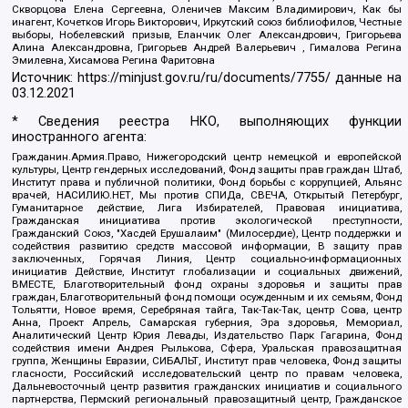
Скворцова Елена Сергеевна, Оленичев Максим Владимирович, Как бы
инагент, Кочетков Игорь Викторович, Иркутский союз библиофилов, Честные
выборы, Нобелевский призыв, Еланчик Олег Александрович, Григорьева
Алина Александровна, Григорьев Андрей Валерьевич , Гималова Регина
Эмилевна, Хисамова Регина Фаритовна
Источник:
https://minjust.gov.ru/ru/documents/7755/
данные на
03.12.2021
* Сведения реестра НКО, выполняющих функции
иностранного агента:
Гражданин.Армия.Право, Нижегородский центр немецкой и европейской
культуры, Центр гендерных исследований, Фонд защиты прав граждан Штаб,
Институт права и публичной политики, Фонд борьбы с коррупцией, Альянс
врачей, НАСИЛИЮ.НЕТ, Мы против СПИДа, СВЕЧА, Открытый Петербург,
Гуманитарное действие, Лига Избирателей, Правовая инициатива,
Гражданская инициатива против экологической преступности,
Гражданский Союз, "Хасдей Ерушалаим" (Милосердие), Центр поддержки и
содействия развитию средств массовой информации, В защиту прав
заключенных, Горячая Линия, Центр социально-информационных
инициатив Действие, Институт глобализации и социальных движений,
ВМЕСТЕ, Благотворительный фонд охраны здоровья и защиты прав
граждан, Благотворительный фонд помощи осужденным и их семьям, Фонд
Тольятти, Новое время, Серебряная тайга, Так-Так-Так, центр Сова, центр
Анна, Проект Апрель, Самарская губерния, Эра здоровья, Мемориал,
Аналитический Центр Юрия Левады, Издательство Парк Гагарина, Фонд
содействия имени Андрея Рылькова, Сфера, Уральская правозащитная
группа, Женщины Евразии, СИБАЛЬТ, Институт прав человека, Фонд защиты
гласности, Российский исследовательский центр по правам человека,
Дальневосточный центр развития гражданских инициатив и социального
партнерства, Пермский региональный правозащитный центр, Гражданское