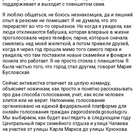
поддерживает и выходит с планшетом сама.
Я люблю общаться, не боюсь незнакомцев, да и лишний
опыт в резюме не помешает. Я не думала, что это
перерастёт во что-то серьёзное. Но когда я увидела, как
люди откликаются бабушка, которая впервые в жизни
проголосовала через телефон, парни, которые сначала
смеялись над моей жилеткой, а потом привели друзей,
когда я через год прошла мимо того самого парка и
увидела, что там поставили новые скамейки и фонари я
поняла это работает. Я не просто стояла с планшетом. Я
была частью того, что город стал другим, говорит Мария
Бусловская.
Сейчас активистка отвечает за целую команду,
объясняет новичкам, как просто и понятно рассказывать
про два способа голосования, учит, как если человек
злится или не верит. Напомним, голосование
организовано на единой федеральной платформе для
онлайн голосования граждан zagorodsreda.gosuslugi.ru .
Мы выбираем, как будет выглядеть в следующем году
Центральный парк семейного отдыха и улица Чапаева
на участке от улицы Карла Маркса до улицы Крюкова.