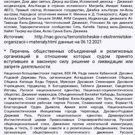
наследия, Дом двух святых, Джунд аш-Шам, Исламский джихад – Джамаат
моджахедов, Аль-Каида в странах исламского Магриба, Имарат Кавказ,
АБТО, Правый сектор, Исламское государство, Джабха аль-Нусра ли-Ахль
аш-Шам, Народное ополчение имени К. Минина и Д. Пожарского, Аджр от
Аллаха Субхану уа Тагьаля SHAM, АУМ Синрике, Муджахеды джамаата Ат-
Тавхида Валь-Джихад, Чистопольский Джамаат, Рохнамо ба суи давлати
исломи, Террористическое сообщество Сеть, Катиба Таухид валь-Джихад,
Хайят Тахрир аш-Шам, Ахлю Сунна Валь Джамаа
Источник:
http://nac.gov.ru/terroristicheskie-i-ekstremistskie-
organizacii-i-materialy.html
данные на
06.12.2021
* Перечень общественных объединений и религиозных
организаций в отношении которых судом принято
вступившее в законную силу решение о ликвидации или
запрете деятельности:
Национал-большевистская партия, ВЕК РА, Рада земли Кубанской Духовно
Родовой Державы Русь, организация Асгардская Славянская Община,
Община Капища Веды Перуна, Мужская Духовная Семинария Духовное
Учреждение, Нурджулар, К Богодержавию, Таблиги Джамаат, Свидетели
Иеговы, Русское национальное единство, Национал-социалистическое
общество, Джамаат мувахидов, Объединенный Вилайат Кабарды, Балкарии
и Карачая, Союз славян, Ат-Такфир Валь-Хиджра, Пит Буль, Национал-
социалистическая рабочая партия России, Славянский союз, Формат-18,
Благородный Орден Дьявола, Армия воли народа, Национальная
Социалистическая Инициатива города Череповца, Духовно-Родовая
Держава Русь, Русское национальное единство, Древнерусской
Инглистической церкви Православных Староверов-Инглингов, Русский
общенациональный союз, Движение против нелегальной иммиграции,
Кровь и Честь, О свободе совести и о религиозных объединениях, Омская
организация общественного политического движения Русское