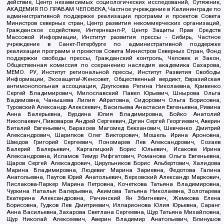
действие, Центр независимых социологических исследований, Сутяжник,
АКАДЕМИЯ ПО ПРАВАМ ЧЕЛОВЕКА, Частное учреждение в Калининграде по
административной поддержке реализации программ и проектов Совета
Министров северных стран, Центр развития некоммерческих организаций,
Гражданское содействие, Интернешнл-Р, Центр Защиты Прав Средств
Массовой Информации, Институт развития прессы - Сибирь, Частное
учреждение в Санкт-Петербурге по административной поддержке
реализации программ и проектов Совета Министров Северных Стран, Фонд
поддержки свободы прессы, Гражданский контроль, Человек и Закон,
Общественная комиссия по сохранению наследия академика Сахарова,
МЕМО. РУ, Институт региональной прессы, Институт Развития Свободы
Информации, Экозащита!-Женсовет, Общественный вердикт, Евразийская
антимонопольная ассоциация, Дзугкоева Регина Николаевна, Кривенко
Сергей Владимирович, Милославский Павел Юрьевич, Шнырова Ольга
Вадимовна, Чанышева Лилия Айратовна, Сидорович Ольга Борисовна,
Туровский Александр Алексеевич, Васильева Анастасия Евгеньевна, Ривина
Анна Валерьевна, Бурдина Юлия Владимировна, Бойко Анатолий
Николаевич, Пивоваров Андрей Сергеевич, Дугин Сергей Георгиевич, Аверин
Виталий Евгеньевич, Барахоев Магомед Бекханович, Шевченко Дмитрий
Александрович, Шарипков Олег Викторович, Мошель Ирина Ароновна,
Шведов Григорий Сергеевич, Пономарев Лев Александрович, Созаев
Валерий Валерьевич, Каргалицкий Борис Юльевич, Исакова Ирина
Александровна, Исламов Тимур Рифгатович, Романова Ольга Евгеньевна,
Щаров Сергей Алексадрович, Цирульников Борис Альбертович, Халидова
Марина Владимировна, Людевиг Марина Зариевна, Федотова Галина
Анатольевна, Паутов Юрий Анатольевич, Верховский Александр Маркович,
Пислакова-Паркер Марина Петровна, Кочеткова Татьяна Владимировна,
Чуркина Наталья Валерьевна, Акимова Татьяна Николаевна, Золотарева
Екатерина Александровна, Рачинский Ян Збигневич, Жемкова Елена
Борисовна, Гудков Лев Дмитриевич, Илларионова Юлия Юрьевна, Саранг
Анна Васильевна, Захарова Светлана Сергеевна, Щур Татьяна Михайловна,
Щур Николай Алексеевич, Аверин Владимир Анатольевич, Блинушов