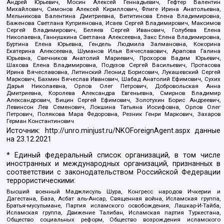
Андрей Юрьевич, Мосин Алексей Геннадьевич, Гефтер Валентин
Михайлович, Симонов Алексей Кириллович, Флиге Ирина Анатольевна,
Мельникова Валентина Дмитриевна, Вититинова Елена Владимировна,
Баженова Светлана Куприяновна, Исаев Сергей Владимирович, Максимов
Сергей Владимирович, Беляев Сергей Иванович, Голубева Елена
Николаевна, Ганнушкина Светлана Алексеевна, Закс Елена Владимировна,
Буртина Елена Юрьевна, Гендель Людмила Залмановна, Кокорина
Екатерина Алексеевна, Шуманов Илья Вячеславович, Арапова Галина
Юрьевна, Свечников Анатолий Мариевич, Прохоров Вадим Юрьевич,
Шахова Елена Владимировна, Подузов Сергей Васильевич, Протасова
Ирина Вячеславовна, Литинский Леонид Борисович, Лукашевский Сергей
Маркович, Бахмин Вячеслав Иванович, Шабад Анатолий Ефимович, Сухих
Дарья Николаевна, Орлов Олег Петрович, Добровольская Анна
Дмитриевна, Королева Александра Евгеньевна, Смирнов Владимир
Александрович, Вицин Сергей Ефимович, Золотухин Борис Андреевич,
Левинсон Лев Семенович, Локшина Татьяна Иосифовна, Орлов Олег
Петрович, Полякова Мара Федоровна, Резник Генри Маркович, Захаров
Герман Константинович
Источник:
http://unro.minjust.ru/NKOForeignAgent.aspx
данные
на
23.12.2021
* Единый федеральный список организаций, в том числе
иностранных и международных организаций, признанных в
соответствии с законодательством Российской Федерации
террористическими:
Высший военный Маджлисуль Шура, Конгресс народов Ичкерии и
Дагестана, База, Асбат аль-Ансар, Священная война, Исламская группа,
Братья-мусульмане, Партия исламского освобождения, Лашкар-И-Тайба,
Исламская группа, Движение Талибан, Исламская партия Туркестана,
Общество социальных реформ, Общество возрождения исламского