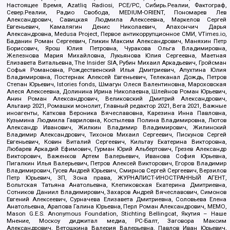
Настоящее Время, Azatliq Radiosi, PCE/PC, Сибирь.Реалии, Фактограф,
Север.Реалии, Радио Свобода, MEDIUM-ORIENT, Пономарев Лев
Александрович, Савицкая Людмила Алексеевна, Маркелов Сергей
Евгеньевич, Камалягин Денис Николаевич, Апахончич Дарья
Александровна, Medusa Project, Первое антикоррупционное СМИ, VTimes.io,
Баданин Роман Сергеевич, Гликин Максим Александрович, Маняхин Петр
Борисович, Ярош Юлия Петровна, Чуракова Ольга Владимировна,
Железнова Мария Михайловна, Лукьянова Юлия Сергеевна, Маетная
Елизавета Витальевна, The Insider SIA, Рубин Михаил Аркадьевич, Гройсман
Софья Романовна, Рождественский Илья Дмитриевич, Апухтина Юлия
Владимировна, Постернак Алексей Евгеньевич, Телеканал Дождь, Петров
Степан Юрьевич, Istories fonds, Шмагун Олеся Валентиновна, Мароховская
Алеся Алексеевна, Долинина Ирина Николаевна, Шлейнов Роман Юрьевич,
Анин Роман Александрович, Великовский Дмитрий Александрович,
Альтаир 2021, Ромашки монолит, Главный редактор 2021, Вега 2021, Важные
иноагенты, Каткова Вероника Вячеславовна, Карезина Инна Павловна,
Кузьмина Людмила Гавриловна, Костылева Полина Владимировна, Лютов
Александр Иванович, Жилкин Владимир Владимирович, Жилинский
Владимир Александрович, Тихонов Михаил Сергеевич, Пискунов Сергей
Евгеньевич, Ковин Виталий Сергеевич, Кильтау Екатерина Викторовна,
Любарев Аркадий Ефимович, Гурман Юрий Альбертович, Грезев Александр
Викторович, Важенков Артем Валерьевич, Иванова София Юрьевна,
Пигалкин Илья Валерьевич, Петров Алексей Викторович, Егоров Владимир
Владимирович, Гусев Андрей Юрьевич, Смирнов Сергей Сергеевич, Верзилов
Петр Юрьевич, ЗП, Зона права, ЖУРНАЛИСТ-ИНОСТРАННЫЙ АГЕНТ,
Вольтская Татьяна Анатольевна, Клепиковская Екатерина Дмитриевна,
Сотников Даниил Владимирович, Захаров Андрей Вячеславович, Симонов
Евгений Алексеевич, Сурначева Елизавета Дмитриевна, Соловьева Елена
Анатольевна, Арапова Галина Юрьевна, Перл Роман Александрович, МЕМО,
Mason G.E.S. Anonymous Foundation, Stichting Bellingcat, Якутия – Наше
Мнение, Москоу диджитал медиа, РС-Балт, Заговора Максим
Александрович, Ветошкина Валерия Валерьевна, Павлов Иван Юрьевич,