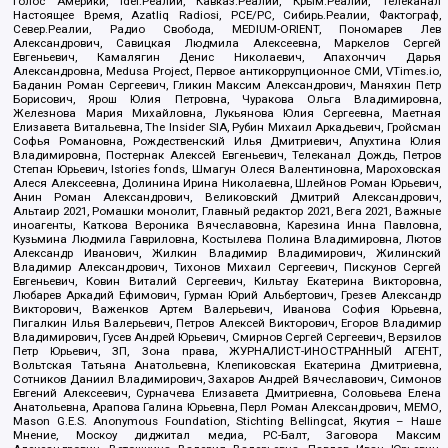
Голос Америки, Idel.Реалии, Кавказ.Реалии, Крым.Реалии, Телеканал
Настоящее Время, Azatliq Radiosi, PCE/PC, Сибирь.Реалии, Фактограф,
Север.Реалии, Радио Свобода, MEDIUM-ORIENT, Пономарев Лев
Александрович, Савицкая Людмила Алексеевна, Маркелов Сергей
Евгеньевич, Камалягин Денис Николаевич, Апахончич Дарья
Александровна, Medusa Project, Первое антикоррупционное СМИ, VTimes.io,
Баданин Роман Сергеевич, Гликин Максим Александрович, Маняхин Петр
Борисович, Ярош Юлия Петровна, Чуракова Ольга Владимировна,
Железнова Мария Михайловна, Лукьянова Юлия Сергеевна, Маетная
Елизавета Витальевна, The Insider SIA, Рубин Михаил Аркадьевич, Гройсман
Софья Романовна, Рождественский Илья Дмитриевич, Апухтина Юлия
Владимировна, Постернак Алексей Евгеньевич, Телеканал Дождь, Петров
Степан Юрьевич, Istories fonds, Шмагун Олеся Валентиновна, Мароховская
Алеся Алексеевна, Долинина Ирина Николаевна, Шлейнов Роман Юрьевич,
Анин Роман Александрович, Великовский Дмитрий Александрович,
Альтаир 2021, Ромашки монолит, Главный редактор 2021, Вега 2021, Важные
иноагенты, Каткова Вероника Вячеславовна, Карезина Инна Павловна,
Кузьмина Людмила Гавриловна, Костылева Полина Владимировна, Лютов
Александр Иванович, Жилкин Владимир Владимирович, Жилинский
Владимир Александрович, Тихонов Михаил Сергеевич, Пискунов Сергей
Евгеньевич, Ковин Виталий Сергеевич, Кильтау Екатерина Викторовна,
Любарев Аркадий Ефимович, Гурман Юрий Альбертович, Грезев Александр
Викторович, Важенков Артем Валерьевич, Иванова София Юрьевна,
Пигалкин Илья Валерьевич, Петров Алексей Викторович, Егоров Владимир
Владимирович, Гусев Андрей Юрьевич, Смирнов Сергей Сергеевич, Верзилов
Петр Юрьевич, ЗП, Зона права, ЖУРНАЛИСТ-ИНОСТРАННЫЙ АГЕНТ,
Вольтская Татьяна Анатольевна, Клепиковская Екатерина Дмитриевна,
Сотников Даниил Владимирович, Захаров Андрей Вячеславович, Симонов
Евгений Алексеевич, Сурначева Елизавета Дмитриевна, Соловьева Елена
Анатольевна, Арапова Галина Юрьевна, Перл Роман Александрович, МЕМО,
Mason G.E.S. Anonymous Foundation, Stichting Bellingcat, Якутия – Наше
Мнение, Москоу диджитал медиа, РС-Балт, Заговора Максим