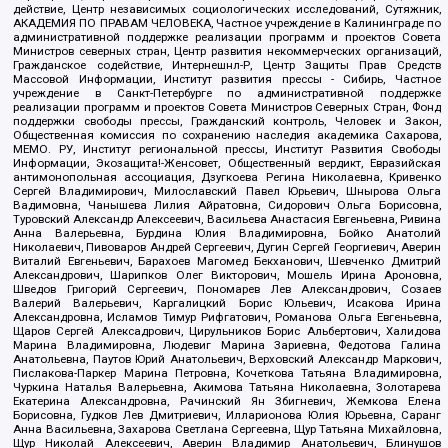
действие, Центр независимых социологических исследований, Сутяжник,
АКАДЕМИЯ ПО ПРАВАМ ЧЕЛОВЕКА, Частное учреждение в Калининграде по
административной поддержке реализации программ и проектов Совета
Министров северных стран, Центр развития некоммерческих организаций,
Гражданское содействие, Интернешнл-Р, Центр Защиты Прав Средств
Массовой Информации, Институт развития прессы - Сибирь, Частное
учреждение в Санкт-Петербурге по административной поддержке
реализации программ и проектов Совета Министров Северных Стран, Фонд
поддержки свободы прессы, Гражданский контроль, Человек и Закон,
Общественная комиссия по сохранению наследия академика Сахарова,
МЕМО. РУ, Институт региональной прессы, Институт Развития Свободы
Информации, Экозащита!-Женсовет, Общественный вердикт, Евразийская
антимонопольная ассоциация, Дзугкоева Регина Николаевна, Кривенко
Сергей Владимирович, Милославский Павел Юрьевич, Шнырова Ольга
Вадимовна, Чанышева Лилия Айратовна, Сидорович Ольга Борисовна,
Туровский Александр Алексеевич, Васильева Анастасия Евгеньевна, Ривина
Анна Валерьевна, Бурдина Юлия Владимировна, Бойко Анатолий
Николаевич, Пивоваров Андрей Сергеевич, Дугин Сергей Георгиевич, Аверин
Виталий Евгеньевич, Барахоев Магомед Бекханович, Шевченко Дмитрий
Александрович, Шарипков Олег Викторович, Мошель Ирина Ароновна,
Шведов Григорий Сергеевич, Пономарев Лев Александрович, Созаев
Валерий Валерьевич, Каргалицкий Борис Юльевич, Исакова Ирина
Александровна, Исламов Тимур Рифгатович, Романова Ольга Евгеньевна,
Щаров Сергей Алексадрович, Цирульников Борис Альбертович, Халидова
Марина Владимировна, Людевиг Марина Зариевна, Федотова Галина
Анатольевна, Паутов Юрий Анатольевич, Верховский Александр Маркович,
Пислакова-Паркер Марина Петровна, Кочеткова Татьяна Владимировна,
Чуркина Наталья Валерьевна, Акимова Татьяна Николаевна, Золотарева
Екатерина Александровна, Рачинский Ян Збигневич, Жемкова Елена
Борисовна, Гудков Лев Дмитриевич, Илларионова Юлия Юрьевна, Саранг
Анна Васильевна, Захарова Светлана Сергеевна, Щур Татьяна Михайловна,
Щур Николай Алексеевич, Аверин Владимир Анатольевич, Блинушов