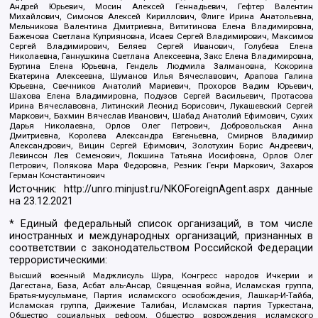
Андрей Юрьевич, Мосин Алексей Геннадьевич, Гефтер Валентин
Михайлович, Симонов Алексей Кириллович, Флиге Ирина Анатольевна,
Мельникова Валентина Дмитриевна, Вититинова Елена Владимировна,
Баженова Светлана Куприяновна, Исаев Сергей Владимирович, Максимов
Сергей Владимирович, Беляев Сергей Иванович, Голубева Елена
Николаевна, Ганнушкина Светлана Алексеевна, Закс Елена Владимировна,
Буртина Елена Юрьевна, Гендель Людмила Залмановна, Кокорина
Екатерина Алексеевна, Шуманов Илья Вячеславович, Арапова Галина
Юрьевна, Свечников Анатолий Мариевич, Прохоров Вадим Юрьевич,
Шахова Елена Владимировна, Подузов Сергей Васильевич, Протасова
Ирина Вячеславовна, Литинский Леонид Борисович, Лукашевский Сергей
Маркович, Бахмин Вячеслав Иванович, Шабад Анатолий Ефимович, Сухих
Дарья Николаевна, Орлов Олег Петрович, Добровольская Анна
Дмитриевна, Королева Александра Евгеньевна, Смирнов Владимир
Александрович, Вицин Сергей Ефимович, Золотухин Борис Андреевич,
Левинсон Лев Семенович, Локшина Татьяна Иосифовна, Орлов Олег
Петрович, Полякова Мара Федоровна, Резник Генри Маркович, Захаров
Герман Константинович
Источник:
http://unro.minjust.ru/NKOForeignAgent.aspx
данные
на
23.12.2021
* Единый федеральный список организаций, в том числе
иностранных и международных организаций, признанных в
соответствии с законодательством Российской Федерации
террористическими:
Высший военный Маджлисуль Шура, Конгресс народов Ичкерии и
Дагестана, База, Асбат аль-Ансар, Священная война, Исламская группа,
Братья-мусульмане, Партия исламского освобождения, Лашкар-И-Тайба,
Исламская группа, Движение Талибан, Исламская партия Туркестана,
Общество социальных реформ, Общество возрождения исламского