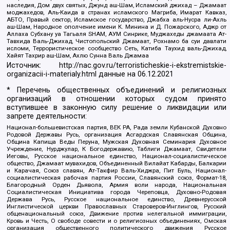
наследия, Дом двух святых, Джунд аш-Шам, Исламский джихад – Джамаат
моджахедов, Аль-Каида в странах исламского Магриба, Имарат Кавказ,
АБТО, Правый сектор, Исламское государство, Джабха аль-Нусра ли-Ахль
аш-Шам, Народное ополчение имени К. Минина и Д. Пожарского, Аджр от
Аллаха Субхану уа Тагьаля SHAM, АУМ Синрике, Муджахеды джамаата Ат-
Тавхида Валь-Джихад, Чистопольский Джамаат, Рохнамо ба суи давлати
исломи, Террористическое сообщество Сеть, Катиба Таухид валь-Джихад,
Хайят Тахрир аш-Шам, Ахлю Сунна Валь Джамаа
Источник:
http://nac.gov.ru/terroristicheskie-i-ekstremistskie-
organizacii-i-materialy.html
данные на
06.12.2021
* Перечень общественных объединений и религиозных
организаций в отношении которых судом принято
вступившее в законную силу решение о ликвидации или
запрете деятельности:
Национал-большевистская партия, ВЕК РА, Рада земли Кубанской Духовно
Родовой Державы Русь, организация Асгардская Славянская Община,
Община Капища Веды Перуна, Мужская Духовная Семинария Духовное
Учреждение, Нурджулар, К Богодержавию, Таблиги Джамаат, Свидетели
Иеговы, Русское национальное единство, Национал-социалистическое
общество, Джамаат мувахидов, Объединенный Вилайат Кабарды, Балкарии
и Карачая, Союз славян, Ат-Такфир Валь-Хиджра, Пит Буль, Национал-
социалистическая рабочая партия России, Славянский союз, Формат-18,
Благородный Орден Дьявола, Армия воли народа, Национальная
Социалистическая Инициатива города Череповца, Духовно-Родовая
Держава Русь, Русское национальное единство, Древнерусской
Инглистической церкви Православных Староверов-Инглингов, Русский
общенациональный союз, Движение против нелегальной иммиграции,
Кровь и Честь, О свободе совести и о религиозных объединениях, Омская
организация общественного политического движения Русское