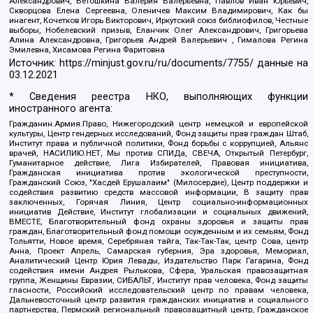
Александрович, Ветошкина Валерия Валерьевна, Павлов Иван Юрьевич,
Скворцова Елена Сергеевна, Оленичев Максим Владимирович, Как бы
инагент, Кочетков Игорь Викторович, Иркутский союз библиофилов, Честные
выборы, Нобелевский призыв, Еланчик Олег Александрович, Григорьева
Алина Александровна, Григорьев Андрей Валерьевич , Гималова Регина
Эмилевна, Хисамова Регина Фаритовна
Источник:
https://minjust.gov.ru/ru/documents/7755/
данные на
03.12.2021
* Сведения реестра НКО, выполняющих функции
иностранного агента:
Гражданин.Армия.Право, Нижегородский центр немецкой и европейской
культуры, Центр гендерных исследований, Фонд защиты прав граждан Штаб,
Институт права и публичной политики, Фонд борьбы с коррупцией, Альянс
врачей, НАСИЛИЮ.НЕТ, Мы против СПИДа, СВЕЧА, Открытый Петербург,
Гуманитарное действие, Лига Избирателей, Правовая инициатива,
Гражданская инициатива против экологической преступности,
Гражданский Союз, "Хасдей Ерушалаим" (Милосердие), Центр поддержки и
содействия развитию средств массовой информации, В защиту прав
заключенных, Горячая Линия, Центр социально-информационных
инициатив Действие, Институт глобализации и социальных движений,
ВМЕСТЕ, Благотворительный фонд охраны здоровья и защиты прав
граждан, Благотворительный фонд помощи осужденным и их семьям, Фонд
Тольятти, Новое время, Серебряная тайга, Так-Так-Так, центр Сова, центр
Анна, Проект Апрель, Самарская губерния, Эра здоровья, Мемориал,
Аналитический Центр Юрия Левады, Издательство Парк Гагарина, Фонд
содействия имени Андрея Рылькова, Сфера, Уральская правозащитная
группа, Женщины Евразии, СИБАЛЬТ, Институт прав человека, Фонд защиты
гласности, Российский исследовательский центр по правам человека,
Дальневосточный центр развития гражданских инициатив и социального
партнерства, Пермский региональный правозащитный центр, Гражданское