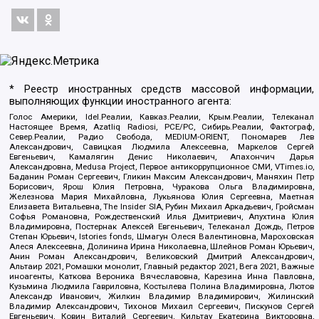
* Реестр иностранных средств массовой информации,
выполняющих функции иностранного агента:
Голос Америки, Idel.Реалии, Кавказ.Реалии, Крым.Реалии, Телеканал
Настоящее Время, Azatliq Radiosi, PCE/PC, Сибирь.Реалии, Фактограф,
Север.Реалии, Радио Свобода, MEDIUM-ORIENT, Пономарев Лев
Александрович, Савицкая Людмила Алексеевна, Маркелов Сергей
Евгеньевич, Камалягин Денис Николаевич, Апахончич Дарья
Александровна, Medusa Project, Первое антикоррупционное СМИ, VTimes.io,
Баданин Роман Сергеевич, Гликин Максим Александрович, Маняхин Петр
Борисович, Ярош Юлия Петровна, Чуракова Ольга Владимировна,
Железнова Мария Михайловна, Лукьянова Юлия Сергеевна, Маетная
Елизавета Витальевна, The Insider SIA, Рубин Михаил Аркадьевич, Гройсман
Софья Романовна, Рождественский Илья Дмитриевич, Апухтина Юлия
Владимировна, Постернак Алексей Евгеньевич, Телеканал Дождь, Петров
Степан Юрьевич, Istories fonds, Шмагун Олеся Валентиновна, Мароховская
Алеся Алексеевна, Долинина Ирина Николаевна, Шлейнов Роман Юрьевич,
Анин Роман Александрович, Великовский Дмитрий Александрович,
Альтаир 2021, Ромашки монолит, Главный редактор 2021, Вега 2021, Важные
иноагенты, Каткова Вероника Вячеславовна, Карезина Инна Павловна,
Кузьмина Людмила Гавриловна, Костылева Полина Владимировна, Лютов
Александр Иванович, Жилкин Владимир Владимирович, Жилинский
Владимир Александрович, Тихонов Михаил Сергеевич, Пискунов Сергей
Евгеньевич, Ковин Виталий Сергеевич, Кильтау Екатерина Викторовна,