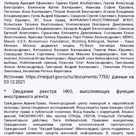
Любарев Аркадий Ефимович, Гурман Юрий Альбертович, Грезев Александр
Викторович, Важенков Артем Валерьевич, Иванова София Юрьевна,
Пигалкин Илья Валерьевич, Петров Алексей Викторович, Егоров Владимир
Владимирович, Гусев Андрей Юрьевич, Смирнов Сергей Сергеевич, Верзилов
Петр Юрьевич, ЗП, Зона права, ЖУРНАЛИСТ-ИНОСТРАННЫЙ АГЕНТ,
Вольтская Татьяна Анатольевна, Клепиковская Екатерина Дмитриевна,
Сотников Даниил Владимирович, Захаров Андрей Вячеславович, Симонов
Евгений Алексеевич, Сурначева Елизавета Дмитриевна, Соловьева Елена
Анатольевна, Арапова Галина Юрьевна, Перл Роман Александрович, МЕМО,
Mason G.E.S. Anonymous Foundation, Stichting Bellingcat, Якутия – Наше
Мнение, Москоу диджитал медиа, РС-Балт, Заговора Максим
Александрович, Ветошкина Валерия Валерьевна, Павлов Иван Юрьевич,
Скворцова Елена Сергеевна, Оленичев Максим Владимирович, Как бы
инагент, Кочетков Игорь Викторович, Иркутский союз библиофилов, Честные
выборы, Нобелевский призыв, Еланчик Олег Александрович, Григорьева
Алина Александровна, Григорьев Андрей Валерьевич , Гималова Регина
Эмилевна, Хисамова Регина Фаритовна
Источник:
https://minjust.gov.ru/ru/documents/7755/
данные на
03.12.2021
* Сведения реестра НКО, выполняющих функции
иностранного агента:
Гражданин.Армия.Право, Нижегородский центр немецкой и европейской
культуры, Центр гендерных исследований, Фонд защиты прав граждан Штаб,
Институт права и публичной политики, Фонд борьбы с коррупцией, Альянс
врачей, НАСИЛИЮ.НЕТ, Мы против СПИДа, СВЕЧА, Открытый Петербург,
Гуманитарное действие, Лига Избирателей, Правовая инициатива,
Гражданская инициатива против экологической преступности,
Гражданский Союз, "Хасдей Ерушалаим" (Милосердие), Центр поддержки и
содействия развитию средств массовой информации, В защиту прав