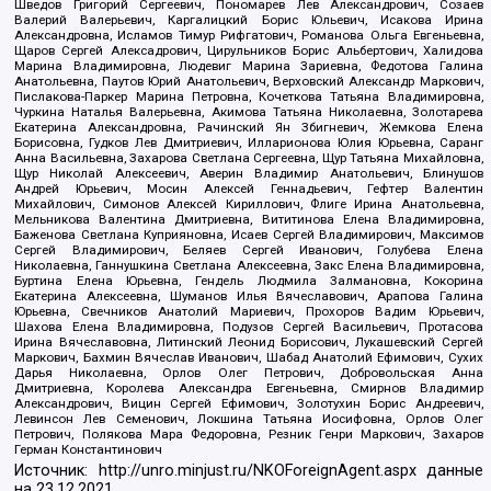
Шведов Григорий Сергеевич, Пономарев Лев Александрович, Созаев
Валерий Валерьевич, Каргалицкий Борис Юльевич, Исакова Ирина
Александровна, Исламов Тимур Рифгатович, Романова Ольга Евгеньевна,
Щаров Сергей Алексадрович, Цирульников Борис Альбертович, Халидова
Марина Владимировна, Людевиг Марина Зариевна, Федотова Галина
Анатольевна, Паутов Юрий Анатольевич, Верховский Александр Маркович,
Пислакова-Паркер Марина Петровна, Кочеткова Татьяна Владимировна,
Чуркина Наталья Валерьевна, Акимова Татьяна Николаевна, Золотарева
Екатерина Александровна, Рачинский Ян Збигневич, Жемкова Елена
Борисовна, Гудков Лев Дмитриевич, Илларионова Юлия Юрьевна, Саранг
Анна Васильевна, Захарова Светлана Сергеевна, Щур Татьяна Михайловна,
Щур Николай Алексеевич, Аверин Владимир Анатольевич, Блинушов
Андрей Юрьевич, Мосин Алексей Геннадьевич, Гефтер Валентин
Михайлович, Симонов Алексей Кириллович, Флиге Ирина Анатольевна,
Мельникова Валентина Дмитриевна, Вититинова Елена Владимировна,
Баженова Светлана Куприяновна, Исаев Сергей Владимирович, Максимов
Сергей Владимирович, Беляев Сергей Иванович, Голубева Елена
Николаевна, Ганнушкина Светлана Алексеевна, Закс Елена Владимировна,
Буртина Елена Юрьевна, Гендель Людмила Залмановна, Кокорина
Екатерина Алексеевна, Шуманов Илья Вячеславович, Арапова Галина
Юрьевна, Свечников Анатолий Мариевич, Прохоров Вадим Юрьевич,
Шахова Елена Владимировна, Подузов Сергей Васильевич, Протасова
Ирина Вячеславовна, Литинский Леонид Борисович, Лукашевский Сергей
Маркович, Бахмин Вячеслав Иванович, Шабад Анатолий Ефимович, Сухих
Дарья Николаевна, Орлов Олег Петрович, Добровольская Анна
Дмитриевна, Королева Александра Евгеньевна, Смирнов Владимир
Александрович, Вицин Сергей Ефимович, Золотухин Борис Андреевич,
Левинсон Лев Семенович, Локшина Татьяна Иосифовна, Орлов Олег
Петрович, Полякова Мара Федоровна, Резник Генри Маркович, Захаров
Герман Константинович
Источник:
http://unro.minjust.ru/NKOForeignAgent.aspx
данные
на
23.12.2021