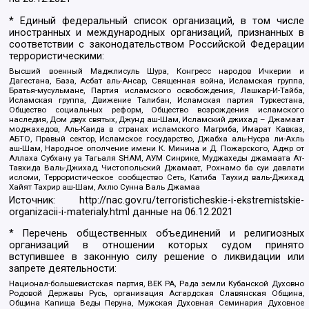
* Единый федеральный список организаций, в том числе
иностранных и международных организаций, признанных в
соответствии с законодательством Российской Федерации
террористическими:
Высший военный Маджлисуль Шура, Конгресс народов Ичкерии и
Дагестана, База, Асбат аль-Ансар, Священная война, Исламская группа,
Братья-мусульмане, Партия исламского освобождения, Лашкар-И-Тайба,
Исламская группа, Движение Талибан, Исламская партия Туркестана,
Общество социальных реформ, Общество возрождения исламского
наследия, Дом двух святых, Джунд аш-Шам, Исламский джихад – Джамаат
моджахедов, Аль-Каида в странах исламского Магриба, Имарат Кавказ,
АБТО, Правый сектор, Исламское государство, Джабха аль-Нусра ли-Ахль
аш-Шам, Народное ополчение имени К. Минина и Д. Пожарского, Аджр от
Аллаха Субхану уа Тагьаля SHAM, АУМ Синрике, Муджахеды джамаата Ат-
Тавхида Валь-Джихад, Чистопольский Джамаат, Рохнамо ба суи давлати
исломи, Террористическое сообщество Сеть, Катиба Таухид валь-Джихад,
Хайят Тахрир аш-Шам, Ахлю Сунна Валь Джамаа
Источник:
http://nac.gov.ru/terroristicheskie-i-ekstremistskie-
organizacii-i-materialy.html
данные на
06.12.2021
* Перечень общественных объединений и религиозных
организаций в отношении которых судом принято
вступившее в законную силу решение о ликвидации или
запрете деятельности:
Национал-большевистская партия, ВЕК РА, Рада земли Кубанской Духовно
Родовой Державы Русь, организация Асгардская Славянская Община,
Община Капища Веды Перуна, Мужская Духовная Семинария Духовное