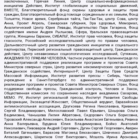
заключенных, Горячая Линия, Центр социально-информационных
инициатив Действие, Институт глобализации и социальных движений,
ВМЕСТЕ, Благотворительный фонд охраны здоровья и защиты прав
граждан, Благотворительный фонд помощи осужденным и их семьям, Фонд
Тольятти, Новое время, Серебряная тайга, Так-Так-Так, центр Сова, центр
Анна, Проект Апрель, Самарская губерния, Эра здоровья, Мемориал,
Аналитический Центр Юрия Левады, Издательство Парк Гагарина, Фонд
содействия имени Андрея Рылькова, Сфера, Уральская правозащитная
группа, Женщины Евразии, СИБАЛЬТ, Институт прав человека, Фонд защиты
гласности, Российский исследовательский центр по правам человека,
Дальневосточный центр развития гражданских инициатив и социального
партнерства, Пермский региональный правозащитный центр, Гражданское
действие, Центр независимых социологических исследований, Сутяжник,
АКАДЕМИЯ ПО ПРАВАМ ЧЕЛОВЕКА, Частное учреждение в Калининграде по
административной поддержке реализации программ и проектов Совета
Министров северных стран, Центр развития некоммерческих организаций,
Гражданское содействие, Интернешнл-Р, Центр Защиты Прав Средств
Массовой Информации, Институт развития прессы - Сибирь, Частное
учреждение в Санкт-Петербурге по административной поддержке
реализации программ и проектов Совета Министров Северных Стран, Фонд
поддержки свободы прессы, Гражданский контроль, Человек и Закон,
Общественная комиссия по сохранению наследия академика Сахарова,
МЕМО. РУ, Институт региональной прессы, Институт Развития Свободы
Информации, Экозащита!-Женсовет, Общественный вердикт, Евразийская
антимонопольная ассоциация, Дзугкоева Регина Николаевна, Кривенко
Сергей Владимирович, Милославский Павел Юрьевич, Шнырова Ольга
Вадимовна, Чанышева Лилия Айратовна, Сидорович Ольга Борисовна,
Туровский Александр Алексеевич, Васильева Анастасия Евгеньевна, Ривина
Анна Валерьевна, Бурдина Юлия Владимировна, Бойко Анатолий
Николаевич, Пивоваров Андрей Сергеевич, Дугин Сергей Георгиевич, Аверин
Виталий Евгеньевич, Барахоев Магомед Бекханович, Шевченко Дмитрий
Александрович, Шарипков Олег Викторович, Мошель Ирина Ароновна,