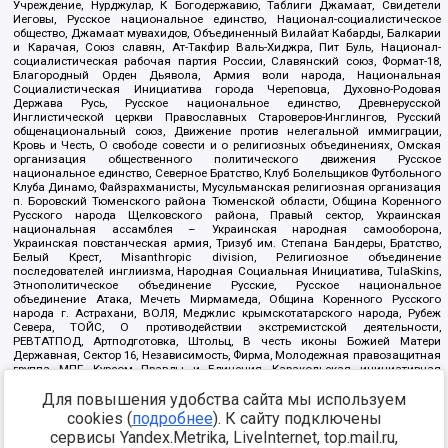
Учреждение, Нурджулар, К Богодержавию, Таблиги Джамаат, Свидетели
Иеговы, Русское национальное единство, Национал-социалистическое
общество, Джамаат мувахидов, Объединенный Вилайат Кабарды, Балкарии
и Карачая, Союз славян, Ат-Такфир Валь-Хиджра, Пит Буль, Национал-
социалистическая рабочая партия России, Славянский союз, Формат-18,
Благородный Орден Дьявола, Армия воли народа, Национальная
Социалистическая Инициатива города Череповца, Духовно-Родовая
Держава Русь, Русское национальное единство, Древнерусской
Инглистической церкви Православных Староверов-Инглингов, Русский
общенациональный союз, Движение против нелегальной иммиграции,
Кровь и Честь, О свободе совести и о религиозных объединениях, Омская
организация общественного политического движения Русское
национальное единство, Северное Братство, Клуб Болельщиков Футбольного
Клуба Динамо, Файзрахманисты, Мусульманская религиозная организация
п. Боровский Тюменского района Тюменской области, Община Коренного
Русского народа Щелковского района, Правый сектор, Украинская
национальная ассамблея – Украинская народная самооборона,
Украинская повстанческая армия, Тризуб им. Степана Бандеры, Братство,
Белый Крест, Misanthropic division, Религиозное объединение
последователей инглиизма, Народная Социальная Инициатива, TulaSkins,
Этнополитическое объединение Русские, Русское национальное
объединение Атака, Мечеть Мирмамеда, Община Коренного Русского
народа г. Астрахани, ВОЛЯ, Меджлис крымскотатарского народа, Рубеж
Севера, ТОЙС, О противодействии экстремистской деятельности,
РЕВТАТПОД, Артподготовка, Штольц, В честь иконы Божией Матери
Державная, Сектор 16, Независимость, Фирма, Молодежная правозащитная
группа МПГ, Курсом Правды и Единения, Каракольская инициативная
группа, Автоград Крю, Союз Славянских Сил Руси, Алля-Аят,
Для повышения удобства сайта мы используем
Благотворительный пансионат Ак Умут, Русская республика Русь,
Арестантское уголовное единство, Башкорт, Нация и свобода, W.H.С., Фалунь
cookies (
подробнее
). К сайту подключены
Дафа, Иртыш Ultras, Русский Патриотический клуб-Новокузнецк/РПК,
сервисы Yandex.Metrika, LiveInternet, top.mail.ru,
Сибирский державный союз, Фонд борьбы с коррупцией, Фонд защиты прав