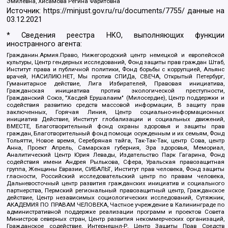
Эмилевна, Хисамова Регина Фаритовна
Источник:
https://minjust.gov.ru/ru/documents/7755/
данные на
03.12.2021
* Сведения реестра НКО, выполняющих функции
иностранного агента:
Гражданин.Армия.Право, Нижегородский центр немецкой и европейской
культуры, Центр гендерных исследований, Фонд защиты прав граждан Штаб,
Институт права и публичной политики, Фонд борьбы с коррупцией, Альянс
врачей, НАСИЛИЮ.НЕТ, Мы против СПИДа, СВЕЧА, Открытый Петербург,
Гуманитарное действие, Лига Избирателей, Правовая инициатива,
Гражданская инициатива против экологической преступности,
Гражданский Союз, "Хасдей Ерушалаим" (Милосердие), Центр поддержки и
содействия развитию средств массовой информации, В защиту прав
заключенных, Горячая Линия, Центр социально-информационных
инициатив Действие, Институт глобализации и социальных движений,
ВМЕСТЕ, Благотворительный фонд охраны здоровья и защиты прав
граждан, Благотворительный фонд помощи осужденным и их семьям, Фонд
Тольятти, Новое время, Серебряная тайга, Так-Так-Так, центр Сова, центр
Анна, Проект Апрель, Самарская губерния, Эра здоровья, Мемориал,
Аналитический Центр Юрия Левады, Издательство Парк Гагарина, Фонд
содействия имени Андрея Рылькова, Сфера, Уральская правозащитная
группа, Женщины Евразии, СИБАЛЬТ, Институт прав человека, Фонд защиты
гласности, Российский исследовательский центр по правам человека,
Дальневосточный центр развития гражданских инициатив и социального
партнерства, Пермский региональный правозащитный центр, Гражданское
действие, Центр независимых социологических исследований, Сутяжник,
АКАДЕМИЯ ПО ПРАВАМ ЧЕЛОВЕКА, Частное учреждение в Калининграде по
административной поддержке реализации программ и проектов Совета
Министров северных стран, Центр развития некоммерческих организаций,
Гражданское содействие, Интернешнл-Р, Центр Защиты Прав Средств