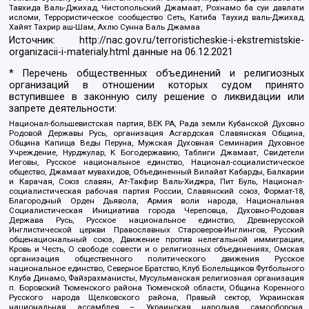
Тавхида Валь-Джихад, Чистопольский Джамаат, Рохнамо ба суи давлати
исломи, Террористическое сообщество Сеть, Катиба Таухид валь-Джихад,
Хайят Тахрир аш-Шам, Ахлю Сунна Валь Джамаа
Источник:
http://nac.gov.ru/terroristicheskie-i-ekstremistskie-
organizacii-i-materialy.html
данные на
06.12.2021
* Перечень общественных объединений и религиозных
организаций в отношении которых судом принято
вступившее в законную силу решение о ликвидации или
запрете деятельности:
Национал-большевистская партия, ВЕК РА, Рада земли Кубанской Духовно
Родовой Державы Русь, организация Асгардская Славянская Община,
Община Капища Веды Перуна, Мужская Духовная Семинария Духовное
Учреждение, Нурджулар, К Богодержавию, Таблиги Джамаат, Свидетели
Иеговы, Русское национальное единство, Национал-социалистическое
общество, Джамаат мувахидов, Объединенный Вилайат Кабарды, Балкарии
и Карачая, Союз славян, Ат-Такфир Валь-Хиджра, Пит Буль, Национал-
социалистическая рабочая партия России, Славянский союз, Формат-18,
Благородный Орден Дьявола, Армия воли народа, Национальная
Социалистическая Инициатива города Череповца, Духовно-Родовая
Держава Русь, Русское национальное единство, Древнерусской
Инглистической церкви Православных Староверов-Инглингов, Русский
общенациональный союз, Движение против нелегальной иммиграции,
Кровь и Честь, О свободе совести и о религиозных объединениях, Омская
организация общественного политического движения Русское
национальное единство, Северное Братство, Клуб Болельщиков Футбольного
Клуба Динамо, Файзрахманисты, Мусульманская религиозная организация
п. Боровский Тюменского района Тюменской области, Община Коренного
Русского народа Щелковского района, Правый сектор, Украинская
национальная ассамблея – Украинская народная самооборона,