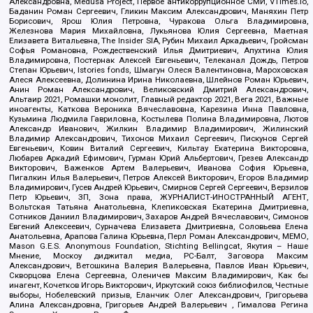
Александровна, Medusa Project, Первое антикоррупционное СМИ, VTimes.io,
Баданин Роман Сергеевич, Гликин Максим Александрович, Маняхин Петр
Борисович, Ярош Юлия Петровна, Чуракова Ольга Владимировна,
Железнова Мария Михайловна, Лукьянова Юлия Сергеевна, Маетная
Елизавета Витальевна, The Insider SIA, Рубин Михаил Аркадьевич, Гройсман
Софья Романовна, Рождественский Илья Дмитриевич, Апухтина Юлия
Владимировна, Постернак Алексей Евгеньевич, Телеканал Дождь, Петров
Степан Юрьевич, Istories fonds, Шмагун Олеся Валентиновна, Мароховская
Алеся Алексеевна, Долинина Ирина Николаевна, Шлейнов Роман Юрьевич,
Анин Роман Александрович, Великовский Дмитрий Александрович,
Альтаир 2021, Ромашки монолит, Главный редактор 2021, Вега 2021, Важные
иноагенты, Каткова Вероника Вячеславовна, Карезина Инна Павловна,
Кузьмина Людмила Гавриловна, Костылева Полина Владимировна, Лютов
Александр Иванович, Жилкин Владимир Владимирович, Жилинский
Владимир Александрович, Тихонов Михаил Сергеевич, Пискунов Сергей
Евгеньевич, Ковин Виталий Сергеевич, Кильтау Екатерина Викторовна,
Любарев Аркадий Ефимович, Гурман Юрий Альбертович, Грезев Александр
Викторович, Важенков Артем Валерьевич, Иванова София Юрьевна,
Пигалкин Илья Валерьевич, Петров Алексей Викторович, Егоров Владимир
Владимирович, Гусев Андрей Юрьевич, Смирнов Сергей Сергеевич, Верзилов
Петр Юрьевич, ЗП, Зона права, ЖУРНАЛИСТ-ИНОСТРАННЫЙ АГЕНТ,
Вольтская Татьяна Анатольевна, Клепиковская Екатерина Дмитриевна,
Сотников Даниил Владимирович, Захаров Андрей Вячеславович, Симонов
Евгений Алексеевич, Сурначева Елизавета Дмитриевна, Соловьева Елена
Анатольевна, Арапова Галина Юрьевна, Перл Роман Александрович, МЕМО,
Mason G.E.S. Anonymous Foundation, Stichting Bellingcat, Якутия – Наше
Мнение, Москоу диджитал медиа, РС-Балт, Заговора Максим
Александрович, Ветошкина Валерия Валерьевна, Павлов Иван Юрьевич,
Скворцова Елена Сергеевна, Оленичев Максим Владимирович, Как бы
инагент, Кочетков Игорь Викторович, Иркутский союз библиофилов, Честные
выборы, Нобелевский призыв, Еланчик Олег Александрович, Григорьева
Алина Александровна, Григорьев Андрей Валерьевич , Гималова Регина