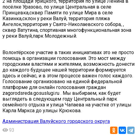
2 на площади Урицкого, территория по улице Ленина в
посёлке Уразово, по улице Центральная в селе
Принцевка,сквер Памяти по улице Мира в селе
Казинка,склон у реки Валуй, территория пляжа
Ангелок,территория у Свято-Николаевского собора, ,
сквер Ватутина, спортивная многофункциональная зона
у реки Валуй,парк Молодежный.
Волонтёрское участие в таких инициативах это не просто
помощь в организации голосования. Это мост между
городскими властями и жителями, возможность донести
до каждого будущее нашей территории формируется
здесь и сейчас, и в этом процессе важен голос каждого.
Голосование организовано на единой федеральной
платформе для онлайн голосования граждан
zagorodsreda.gosuslugi.ru . Мы выбираем, как будет
выглядеть в следующем году Центральный парк
семейного отдыха и улица Чапаева на участке от улицы
Карла Маркса до улицы Крюкова.
Администрация Валуйского городского округа
93