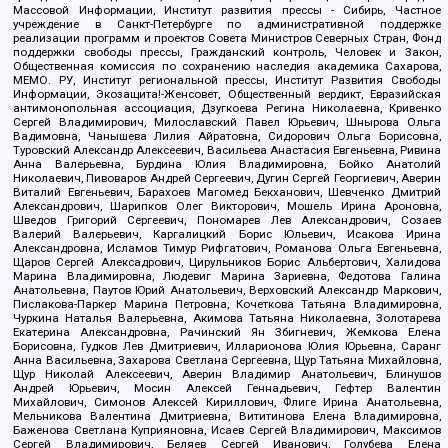
Массовой Информации, Институт развития прессы - Сибирь, Частное
учреждение в Санкт-Петербурге по административной поддержке
реализации программ и проектов Совета Министров Северных Стран, Фонд
поддержки свободы прессы, Гражданский контроль, Человек и Закон,
Общественная комиссия по сохранению наследия академика Сахарова,
МЕМО. РУ, Институт региональной прессы, Институт Развития Свободы
Информации, Экозащита!-Женсовет, Общественный вердикт, Евразийская
антимонопольная ассоциация, Дзугкоева Регина Николаевна, Кривенко
Сергей Владимирович, Милославский Павел Юрьевич, Шнырова Ольга
Вадимовна, Чанышева Лилия Айратовна, Сидорович Ольга Борисовна,
Туровский Александр Алексеевич, Васильева Анастасия Евгеньевна, Ривина
Анна Валерьевна, Бурдина Юлия Владимировна, Бойко Анатолий
Николаевич, Пивоваров Андрей Сергеевич, Дугин Сергей Георгиевич, Аверин
Виталий Евгеньевич, Барахоев Магомед Бекханович, Шевченко Дмитрий
Александрович, Шарипков Олег Викторович, Мошель Ирина Ароновна,
Шведов Григорий Сергеевич, Пономарев Лев Александрович, Созаев
Валерий Валерьевич, Каргалицкий Борис Юльевич, Исакова Ирина
Александровна, Исламов Тимур Рифгатович, Романова Ольга Евгеньевна,
Щаров Сергей Алексадрович, Цирульников Борис Альбертович, Халидова
Марина Владимировна, Людевиг Марина Зариевна, Федотова Галина
Анатольевна, Паутов Юрий Анатольевич, Верховский Александр Маркович,
Пислакова-Паркер Марина Петровна, Кочеткова Татьяна Владимировна,
Чуркина Наталья Валерьевна, Акимова Татьяна Николаевна, Золотарева
Екатерина Александровна, Рачинский Ян Збигневич, Жемкова Елена
Борисовна, Гудков Лев Дмитриевич, Илларионова Юлия Юрьевна, Саранг
Анна Васильевна, Захарова Светлана Сергеевна, Щур Татьяна Михайловна,
Щур Николай Алексеевич, Аверин Владимир Анатольевич, Блинушов
Андрей Юрьевич, Мосин Алексей Геннадьевич, Гефтер Валентин
Михайлович, Симонов Алексей Кириллович, Флиге Ирина Анатольевна,
Мельникова Валентина Дмитриевна, Вититинова Елена Владимировна,
Баженова Светлана Куприяновна, Исаев Сергей Владимирович, Максимов
Сергей Владимирович, Беляев Сергей Иванович, Голубева Елена