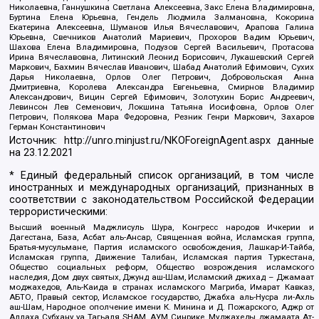
Николаевна, Ганнушкина Светлана Алексеевна, Закс Елена Владимировна,
Буртина Елена Юрьевна, Гендель Людмила Залмановна, Кокорина
Екатерина Алексеевна, Шуманов Илья Вячеславович, Арапова Галина
Юрьевна, Свечников Анатолий Мариевич, Прохоров Вадим Юрьевич,
Шахова Елена Владимировна, Подузов Сергей Васильевич, Протасова
Ирина Вячеславовна, Литинский Леонид Борисович, Лукашевский Сергей
Маркович, Бахмин Вячеслав Иванович, Шабад Анатолий Ефимович, Сухих
Дарья Николаевна, Орлов Олег Петрович, Добровольская Анна
Дмитриевна, Королева Александра Евгеньевна, Смирнов Владимир
Александрович, Вицин Сергей Ефимович, Золотухин Борис Андреевич,
Левинсон Лев Семенович, Локшина Татьяна Иосифовна, Орлов Олег
Петрович, Полякова Мара Федоровна, Резник Генри Маркович, Захаров
Герман Константинович
Источник:
http://unro.minjust.ru/NKOForeignAgent.aspx
данные
на
23.12.2021
* Единый федеральный список организаций, в том числе
иностранных и международных организаций, признанных в
соответствии с законодательством Российской Федерации
террористическими:
Высший военный Маджлисуль Шура, Конгресс народов Ичкерии и
Дагестана, База, Асбат аль-Ансар, Священная война, Исламская группа,
Братья-мусульмане, Партия исламского освобождения, Лашкар-И-Тайба,
Исламская группа, Движение Талибан, Исламская партия Туркестана,
Общество социальных реформ, Общество возрождения исламского
наследия, Дом двух святых, Джунд аш-Шам, Исламский джихад – Джамаат
моджахедов, Аль-Каида в странах исламского Магриба, Имарат Кавказ,
АБТО, Правый сектор, Исламское государство, Джабха аль-Нусра ли-Ахль
аш-Шам, Народное ополчение имени К. Минина и Д. Пожарского, Аджр от
Аллаха Субхану уа Тагьаля SHAM, АУМ Синрике, Муджахеды джамаата Ат-