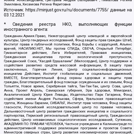
Эмилевна, Хисамова Регина Фаритовна
Источник:
https://minjust.gov.ru/ru/documents/7755/
данные на
03.12.2021
* Сведения реестра НКО, выполняющих функции
иностранного агента:
Гражданин.Армия.Право, Нижегородский центр немецкой и европейской
культуры, Центр гендерных исследований, Фонд защиты прав граждан Штаб,
Институт права и публичной политики, Фонд борьбы с коррупцией, Альянс
врачей, НАСИЛИЮ.НЕТ, Мы против СПИДа, СВЕЧА, Открытый Петербург,
Гуманитарное действие, Лига Избирателей, Правовая инициатива,
Гражданская инициатива против экологической преступности,
Гражданский Союз, "Хасдей Ерушалаим" (Милосердие), Центр поддержки и
содействия развитию средств массовой информации, В защиту прав
заключенных, Горячая Линия, Центр социально-информационных
инициатив Действие, Институт глобализации и социальных движений,
ВМЕСТЕ, Благотворительный фонд охраны здоровья и защиты прав
граждан, Благотворительный фонд помощи осужденным и их семьям, Фонд
Тольятти, Новое время, Серебряная тайга, Так-Так-Так, центр Сова, центр
Анна, Проект Апрель, Самарская губерния, Эра здоровья, Мемориал,
Аналитический Центр Юрия Левады, Издательство Парк Гагарина, Фонд
содействия имени Андрея Рылькова, Сфера, Уральская правозащитная
группа, Женщины Евразии, СИБАЛЬТ, Институт прав человека, Фонд защиты
гласности, Российский исследовательский центр по правам человека,
Дальневосточный центр развития гражданских инициатив и социального
партнерства, Пермский региональный правозащитный центр, Гражданское
действие, Центр независимых социологических исследований, Сутяжник,
АКАДЕМИЯ ПО ПРАВАМ ЧЕЛОВЕКА, Частное учреждение в Калининграде по
административной поддержке реализации программ и проектов Совета
Министров северных стран, Центр развития некоммерческих организаций,