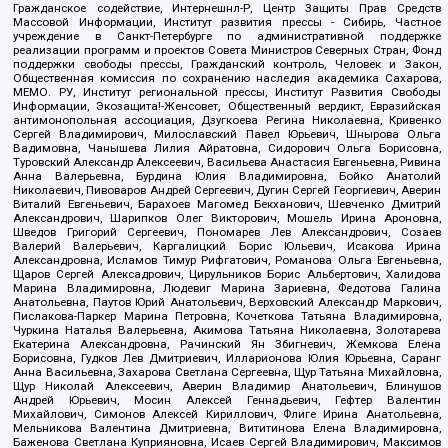
Гражданское содействие, Интернешнл-Р, Центр Защиты Прав Средств
Массовой Информации, Институт развития прессы - Сибирь, Частное
учреждение в Санкт-Петербурге по административной поддержке
реализации программ и проектов Совета Министров Северных Стран, Фонд
поддержки свободы прессы, Гражданский контроль, Человек и Закон,
Общественная комиссия по сохранению наследия академика Сахарова,
МЕМО. РУ, Институт региональной прессы, Институт Развития Свободы
Информации, Экозащита!-Женсовет, Общественный вердикт, Евразийская
антимонопольная ассоциация, Дзугкоева Регина Николаевна, Кривенко
Сергей Владимирович, Милославский Павел Юрьевич, Шнырова Ольга
Вадимовна, Чанышева Лилия Айратовна, Сидорович Ольга Борисовна,
Туровский Александр Алексеевич, Васильева Анастасия Евгеньевна, Ривина
Анна Валерьевна, Бурдина Юлия Владимировна, Бойко Анатолий
Николаевич, Пивоваров Андрей Сергеевич, Дугин Сергей Георгиевич, Аверин
Виталий Евгеньевич, Барахоев Магомед Бекханович, Шевченко Дмитрий
Александрович, Шарипков Олег Викторович, Мошель Ирина Ароновна,
Шведов Григорий Сергеевич, Пономарев Лев Александрович, Созаев
Валерий Валерьевич, Каргалицкий Борис Юльевич, Исакова Ирина
Александровна, Исламов Тимур Рифгатович, Романова Ольга Евгеньевна,
Щаров Сергей Алексадрович, Цирульников Борис Альбертович, Халидова
Марина Владимировна, Людевиг Марина Зариевна, Федотова Галина
Анатольевна, Паутов Юрий Анатольевич, Верховский Александр Маркович,
Пислакова-Паркер Марина Петровна, Кочеткова Татьяна Владимировна,
Чуркина Наталья Валерьевна, Акимова Татьяна Николаевна, Золотарева
Екатерина Александровна, Рачинский Ян Збигневич, Жемкова Елена
Борисовна, Гудков Лев Дмитриевич, Илларионова Юлия Юрьевна, Саранг
Анна Васильевна, Захарова Светлана Сергеевна, Щур Татьяна Михайловна,
Щур Николай Алексеевич, Аверин Владимир Анатольевич, Блинушов
Андрей Юрьевич, Мосин Алексей Геннадьевич, Гефтер Валентин
Михайлович, Симонов Алексей Кириллович, Флиге Ирина Анатольевна,
Мельникова Валентина Дмитриевна, Вититинова Елена Владимировна,
Баженова Светлана Куприяновна, Исаев Сергей Владимирович, Максимов