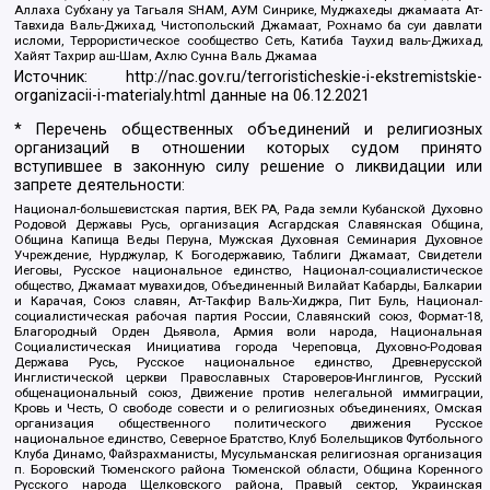
Аллаха Субхану уа Тагьаля SHAM, АУМ Синрике, Муджахеды джамаата Ат-
Тавхида Валь-Джихад, Чистопольский Джамаат, Рохнамо ба суи давлати
исломи, Террористическое сообщество Сеть, Катиба Таухид валь-Джихад,
Хайят Тахрир аш-Шам, Ахлю Сунна Валь Джамаа
Источник:
http://nac.gov.ru/terroristicheskie-i-ekstremistskie-
organizacii-i-materialy.html
данные на
06.12.2021
* Перечень общественных объединений и религиозных
организаций в отношении которых судом принято
вступившее в законную силу решение о ликвидации или
запрете деятельности:
Национал-большевистская партия, ВЕК РА, Рада земли Кубанской Духовно
Родовой Державы Русь, организация Асгардская Славянская Община,
Община Капища Веды Перуна, Мужская Духовная Семинария Духовное
Учреждение, Нурджулар, К Богодержавию, Таблиги Джамаат, Свидетели
Иеговы, Русское национальное единство, Национал-социалистическое
общество, Джамаат мувахидов, Объединенный Вилайат Кабарды, Балкарии
и Карачая, Союз славян, Ат-Такфир Валь-Хиджра, Пит Буль, Национал-
социалистическая рабочая партия России, Славянский союз, Формат-18,
Благородный Орден Дьявола, Армия воли народа, Национальная
Социалистическая Инициатива города Череповца, Духовно-Родовая
Держава Русь, Русское национальное единство, Древнерусской
Инглистической церкви Православных Староверов-Инглингов, Русский
общенациональный союз, Движение против нелегальной иммиграции,
Кровь и Честь, О свободе совести и о религиозных объединениях, Омская
организация общественного политического движения Русское
национальное единство, Северное Братство, Клуб Болельщиков Футбольного
Клуба Динамо, Файзрахманисты, Мусульманская религиозная организация
п. Боровский Тюменского района Тюменской области, Община Коренного
Русского народа Щелковского района, Правый сектор, Украинская