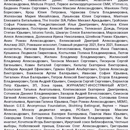
Александровна, Medusa Project, Первое антикоррупционное СМИ, VTimes.io,
Баданин Роман Сергеевич, Гликин Максим Александрович, Маняхин Петр
Борисович, Ярош Юлия Петровна, Чуракова Ольга Владимировна,
Железнова Мария Михайловна, Лукьянова Юлия Сергеевна, Маетная
Елизавета Витальевна, The Insider SIA, Рубин Михаил Аркадьевич, Гройсман
Софья Романовна, Рождественский Илья Дмитриевич, Апухтина Юлия
Владимировна, Постернак Алексей Евгеньевич, Телеканал Дождь, Петров
Степан Юрьевич, Istories fonds, Шмагун Олеся Валентиновна, Мароховская
Алеся Алексеевна, Долинина Ирина Николаевна, Шлейнов Роман Юрьевич,
Анин Роман Александрович, Великовский Дмитрий Александрович,
Альтаир 2021, Ромашки монолит, Главный редактор 2021, Вега 2021, Важные
иноагенты, Каткова Вероника Вячеславовна, Карезина Инна Павловна,
Кузьмина Людмила Гавриловна, Костылева Полина Владимировна, Лютов
Александр Иванович, Жилкин Владимир Владимирович, Жилинский
Владимир Александрович, Тихонов Михаил Сергеевич, Пискунов Сергей
Евгеньевич, Ковин Виталий Сергеевич, Кильтау Екатерина Викторовна,
Любарев Аркадий Ефимович, Гурман Юрий Альбертович, Грезев Александр
Викторович, Важенков Артем Валерьевич, Иванова София Юрьевна,
Пигалкин Илья Валерьевич, Петров Алексей Викторович, Егоров Владимир
Владимирович, Гусев Андрей Юрьевич, Смирнов Сергей Сергеевич, Верзилов
Петр Юрьевич, ЗП, Зона права, ЖУРНАЛИСТ-ИНОСТРАННЫЙ АГЕНТ,
Вольтская Татьяна Анатольевна, Клепиковская Екатерина Дмитриевна,
Сотников Даниил Владимирович, Захаров Андрей Вячеславович, Симонов
Евгений Алексеевич, Сурначева Елизавета Дмитриевна, Соловьева Елена
Анатольевна, Арапова Галина Юрьевна, Перл Роман Александрович, МЕМО,
Mason G.E.S. Anonymous Foundation, Stichting Bellingcat, Якутия – Наше
Мнение, Москоу диджитал медиа, РС-Балт, Заговора Максим
Александрович, Ветошкина Валерия Валерьевна, Павлов Иван Юрьевич,
Скворцова Елена Сергеевна, Оленичев Максим Владимирович, Как бы
инагент, Кочетков Игорь Викторович, Иркутский союз библиофилов, Честные
выборы, Нобелевский призыв, Еланчик Олег Александрович, Григорьева
Алина Александровна, Григорьев Андрей Валерьевич , Гималова Регина