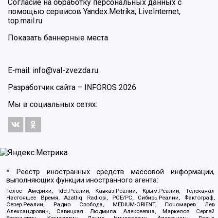
Согласие на обработку персональных данных с
помощью сервисов Yandex.Metrika, LiveInternet,
top.mail.ru
Показать баннерные места
E-mail: info@val-zvezda.ru
Разработчик сайта –
INFOROS
2026
Мы в социальных сетях:
* Реестр иностранных средств массовой информации,
выполняющих функции иностранного агента:
Голос Америки, Idel.Реалии, Кавказ.Реалии, Крым.Реалии, Телеканал
Настоящее Время, Azatliq Radiosi, PCE/PC, Сибирь.Реалии, Фактограф,
Север.Реалии, Радио Свобода, MEDIUM-ORIENT, Пономарев Лев
Александрович, Савицкая Людмила Алексеевна, Маркелов Сергей
Евгеньевич, Камалягин Денис Николаевич, Апахончич Дарья