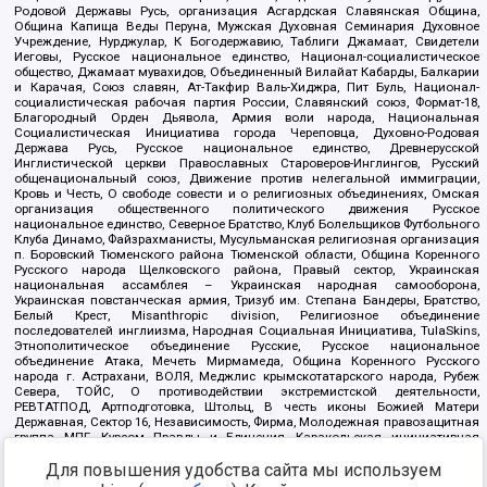
Родовой Державы Русь, организация Асгардская Славянская Община,
Община Капища Веды Перуна, Мужская Духовная Семинария Духовное
Учреждение, Нурджулар, К Богодержавию, Таблиги Джамаат, Свидетели
Иеговы, Русское национальное единство, Национал-социалистическое
общество, Джамаат мувахидов, Объединенный Вилайат Кабарды, Балкарии
и Карачая, Союз славян, Ат-Такфир Валь-Хиджра, Пит Буль, Национал-
социалистическая рабочая партия России, Славянский союз, Формат-18,
Благородный Орден Дьявола, Армия воли народа, Национальная
Социалистическая Инициатива города Череповца, Духовно-Родовая
Держава Русь, Русское национальное единство, Древнерусской
Инглистической церкви Православных Староверов-Инглингов, Русский
общенациональный союз, Движение против нелегальной иммиграции,
Кровь и Честь, О свободе совести и о религиозных объединениях, Омская
организация общественного политического движения Русское
национальное единство, Северное Братство, Клуб Болельщиков Футбольного
Клуба Динамо, Файзрахманисты, Мусульманская религиозная организация
п. Боровский Тюменского района Тюменской области, Община Коренного
Русского народа Щелковского района, Правый сектор, Украинская
национальная ассамблея – Украинская народная самооборона,
Украинская повстанческая армия, Тризуб им. Степана Бандеры, Братство,
Белый Крест, Misanthropic division, Религиозное объединение
последователей инглиизма, Народная Социальная Инициатива, TulaSkins,
Этнополитическое объединение Русские, Русское национальное
объединение Атака, Мечеть Мирмамеда, Община Коренного Русского
народа г. Астрахани, ВОЛЯ, Меджлис крымскотатарского народа, Рубеж
Севера, ТОЙС, О противодействии экстремистской деятельности,
РЕВТАТПОД, Артподготовка, Штольц, В честь иконы Божией Матери
Державная, Сектор 16, Независимость, Фирма, Молодежная правозащитная
группа МПГ, Курсом Правды и Единения, Каракольская инициативная
группа, Автоград Крю, Союз Славянских Сил Руси, Алля-Аят,
Для повышения удобства сайта мы используем
Благотворительный пансионат Ак Умут, Русская республика Русь,
Арестантское уголовное единство, Башкорт, Нация и свобода, W.H.С., Фалунь