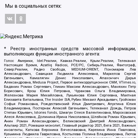
Мы в социальных сетях:
* Реестр иностранных средств массовой информации,
выполняющих функции иностранного агента:
Голос Америки, Idel.Реалии, Кавказ.Реалии, Крым.Реалии, Телеканал
Настоящее Время, Azatliq Radiosi, PCE/PC, Сибирь.Реалии, Фактограф,
Север.Реалии, Радио Свобода, MEDIUM-ORIENT, Пономарев Лев
Александрович, Савицкая Людмила Алексеевна, Маркелов Сергей
Евгеньевич, Камалягин Денис Николаевич, Апахончич Дарья
Александровна, Medusa Project, Первое антикоррупционное СМИ, VTimes.io,
Баданин Роман Сергеевич, Гликин Максим Александрович, Маняхин Петр
Борисович, Ярош Юлия Петровна, Чуракова Ольга Владимировна,
Железнова Мария Михайловна, Лукьянова Юлия Сергеевна, Маетная
Елизавета Витальевна, The Insider SIA, Рубин Михаил Аркадьевич, Гройсман
Софья Романовна, Рождественский Илья Дмитриевич, Апухтина Юлия
Владимировна, Постернак Алексей Евгеньевич, Телеканал Дождь, Петров
Степан Юрьевич, Istories fonds, Шмагун Олеся Валентиновна, Мароховская
Алеся Алексеевна, Долинина Ирина Николаевна, Шлейнов Роман Юрьевич,
Анин Роман Александрович, Великовский Дмитрий Александрович,
Альтаир 2021, Ромашки монолит, Главный редактор 2021, Вега 2021, Важные
иноагенты, Каткова Вероника Вячеславовна, Карезина Инна Павловна,
Кузьмина Людмила Гавриловна, Костылева Полина Владимировна, Лютов