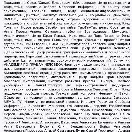
Гражданский Союз, "Хасдей Ерушалаим" (Милосердие), Центр поддержки и
содействия развитию средств массовой информации, В защиту прав
заключенных, Горячая Линия, Центр социально-информационных
инициатив Действие, Институт глобализации и социальных движений,
ВМЕСТЕ, Благотворительный фонд охраны здоровья и защиты прав
граждан, Благотворительный фонд помощи осужденным и их семьям, Фонд
Тольятти, Новое время, Серебряная тайга, Так-Так-Так, центр Сова, центр
Анна, Проект Апрель, Самарская губерния, Эра здоровья, Мемориал,
Аналитический Центр Юрия Левады, Издательство Парк Гагарина, Фонд
содействия имени Андрея Рылькова, Сфера, Уральская правозащитная
группа, Женщины Евразии, СИБАЛЬТ, Институт прав человека, Фонд защиты
гласности, Российский исследовательский центр по правам человека,
Дальневосточный центр развития гражданских инициатив и социального
партнерства, Пермский региональный правозащитный центр, Гражданское
действие, Центр независимых социологических исследований, Сутяжник,
АКАДЕМИЯ ПО ПРАВАМ ЧЕЛОВЕКА, Частное учреждение в Калининграде по
административной поддержке реализации программ и проектов Совета
Министров северных стран, Центр развития некоммерческих организаций,
Гражданское содействие, Интернешнл-Р, Центр Защиты Прав Средств
Массовой Информации, Институт развития прессы - Сибирь, Частное
учреждение в Санкт-Петербурге по административной поддержке
реализации программ и проектов Совета Министров Северных Стран, Фонд
поддержки свободы прессы, Гражданский контроль, Человек и Закон,
Общественная комиссия по сохранению наследия академика Сахарова,
МЕМО. РУ, Институт региональной прессы, Институт Развития Свободы
Информации, Экозащита!-Женсовет, Общественный вердикт, Евразийская
антимонопольная ассоциация, Дзугкоева Регина Николаевна, Кривенко
Сергей Владимирович, Милославский Павел Юрьевич, Шнырова Ольга
Вадимовна, Чанышева Лилия Айратовна, Сидорович Ольга Борисовна,
Туровский Александр Алексеевич, Васильева Анастасия Евгеньевна, Ривина
Анна Валерьевна, Бурдина Юлия Владимировна, Бойко Анатолий
Николаевич, Пивоваров Андрей Сергеевич, Дугин Сергей Георгиевич, Аверин