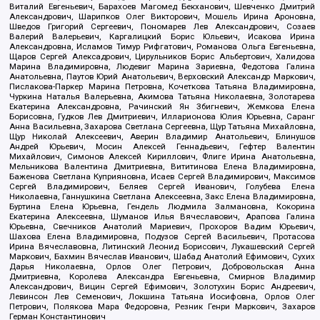
Виталий Евгеньевич, Барахоев Магомед Бекханович, Шевченко Дмитрий
Александрович, Шарипков Олег Викторович, Мошель Ирина Ароновна,
Шведов Григорий Сергеевич, Пономарев Лев Александрович, Созаев
Валерий Валерьевич, Каргалицкий Борис Юльевич, Исакова Ирина
Александровна, Исламов Тимур Рифгатович, Романова Ольга Евгеньевна,
Щаров Сергей Алексадрович, Цирульников Борис Альбертович, Халидова
Марина Владимировна, Людевиг Марина Зариевна, Федотова Галина
Анатольевна, Паутов Юрий Анатольевич, Верховский Александр Маркович,
Пислакова-Паркер Марина Петровна, Кочеткова Татьяна Владимировна,
Чуркина Наталья Валерьевна, Акимова Татьяна Николаевна, Золотарева
Екатерина Александровна, Рачинский Ян Збигневич, Жемкова Елена
Борисовна, Гудков Лев Дмитриевич, Илларионова Юлия Юрьевна, Саранг
Анна Васильевна, Захарова Светлана Сергеевна, Щур Татьяна Михайловна,
Щур Николай Алексеевич, Аверин Владимир Анатольевич, Блинушов
Андрей Юрьевич, Мосин Алексей Геннадьевич, Гефтер Валентин
Михайлович, Симонов Алексей Кириллович, Флиге Ирина Анатольевна,
Мельникова Валентина Дмитриевна, Вититинова Елена Владимировна,
Баженова Светлана Куприяновна, Исаев Сергей Владимирович, Максимов
Сергей Владимирович, Беляев Сергей Иванович, Голубева Елена
Николаевна, Ганнушкина Светлана Алексеевна, Закс Елена Владимировна,
Буртина Елена Юрьевна, Гендель Людмила Залмановна, Кокорина
Екатерина Алексеевна, Шуманов Илья Вячеславович, Арапова Галина
Юрьевна, Свечников Анатолий Мариевич, Прохоров Вадим Юрьевич,
Шахова Елена Владимировна, Подузов Сергей Васильевич, Протасова
Ирина Вячеславовна, Литинский Леонид Борисович, Лукашевский Сергей
Маркович, Бахмин Вячеслав Иванович, Шабад Анатолий Ефимович, Сухих
Дарья Николаевна, Орлов Олег Петрович, Добровольская Анна
Дмитриевна, Королева Александра Евгеньевна, Смирнов Владимир
Александрович, Вицин Сергей Ефимович, Золотухин Борис Андреевич,
Левинсон Лев Семенович, Локшина Татьяна Иосифовна, Орлов Олег
Петрович, Полякова Мара Федоровна, Резник Генри Маркович, Захаров
Герман Константинович