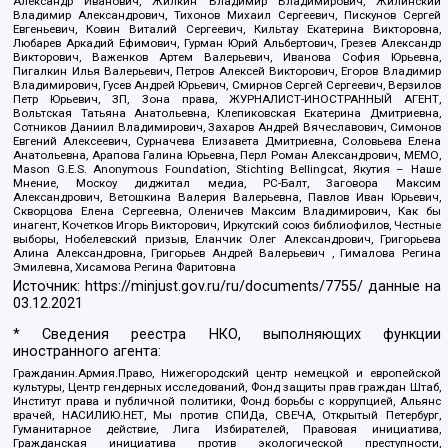
Александр Иванович, Жилкин Владимир Владимирович, Жилинский
Владимир Александрович, Тихонов Михаил Сергеевич, Пискунов Сергей
Евгеньевич, Ковин Виталий Сергеевич, Кильтау Екатерина Викторовна,
Любарев Аркадий Ефимович, Гурман Юрий Альбертович, Грезев Александр
Викторович, Важенков Артем Валерьевич, Иванова София Юрьевна,
Пигалкин Илья Валерьевич, Петров Алексей Викторович, Егоров Владимир
Владимирович, Гусев Андрей Юрьевич, Смирнов Сергей Сергеевич, Верзилов
Петр Юрьевич, ЗП, Зона права, ЖУРНАЛИСТ-ИНОСТРАННЫЙ АГЕНТ,
Вольтская Татьяна Анатольевна, Клепиковская Екатерина Дмитриевна,
Сотников Даниил Владимирович, Захаров Андрей Вячеславович, Симонов
Евгений Алексеевич, Сурначева Елизавета Дмитриевна, Соловьева Елена
Анатольевна, Арапова Галина Юрьевна, Перл Роман Александрович, МЕМО,
Mason G.E.S. Anonymous Foundation, Stichting Bellingcat, Якутия – Наше
Мнение, Москоу диджитал медиа, РС-Балт, Заговора Максим
Александрович, Ветошкина Валерия Валерьевна, Павлов Иван Юрьевич,
Скворцова Елена Сергеевна, Оленичев Максим Владимирович, Как бы
инагент, Кочетков Игорь Викторович, Иркутский союз библиофилов, Честные
выборы, Нобелевский призыв, Еланчик Олег Александрович, Григорьева
Алина Александровна, Григорьев Андрей Валерьевич , Гималова Регина
Эмилевна, Хисамова Регина Фаритовна
Источник:
https://minjust.gov.ru/ru/documents/7755/
данные на
03.12.2021
* Сведения реестра НКО, выполняющих функции
иностранного агента:
Гражданин.Армия.Право, Нижегородский центр немецкой и европейской
культуры, Центр гендерных исследований, Фонд защиты прав граждан Штаб,
Институт права и публичной политики, Фонд борьбы с коррупцией, Альянс
врачей, НАСИЛИЮ.НЕТ, Мы против СПИДа, СВЕЧА, Открытый Петербург,
Гуманитарное действие, Лига Избирателей, Правовая инициатива,
Гражданская инициатива против экологической преступности,