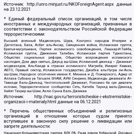
Источник:
http://unro.minjust.ru/NKOForeignAgent.aspx
данные
на
23.12.2021
* Единый федеральный список организаций, в том числе
иностранных и международных организаций, признанных в
соответствии с законодательством Российской Федерации
террористическими:
Высший военный Маджлисуль Шура, Конгресс народов Ичкерии и
Дагестана, База, Асбат аль-Ансар, Священная война, Исламская группа,
Братья-мусульмане, Партия исламского освобождения, Лашкар-И-Тайба,
Исламская группа, Движение Талибан, Исламская партия Туркестана,
Общество социальных реформ, Общество возрождения исламского
наследия, Дом двух святых, Джунд аш-Шам, Исламский джихад – Джамаат
моджахедов, Аль-Каида в странах исламского Магриба, Имарат Кавказ,
АБТО, Правый сектор, Исламское государство, Джабха аль-Нусра ли-Ахль
аш-Шам, Народное ополчение имени К. Минина и Д. Пожарского, Аджр от
Аллаха Субхану уа Тагьаля SHAM, АУМ Синрике, Муджахеды джамаата Ат-
Тавхида Валь-Джихад, Чистопольский Джамаат, Рохнамо ба суи давлати
исломи, Террористическое сообщество Сеть, Катиба Таухид валь-Джихад,
Хайят Тахрир аш-Шам, Ахлю Сунна Валь Джамаа
Источник:
http://nac.gov.ru/terroristicheskie-i-ekstremistskie-
organizacii-i-materialy.html
данные на
06.12.2021
* Перечень общественных объединений и религиозных
организаций в отношении которых судом принято
вступившее в законную силу решение о ликвидации или
запрете деятельности:
Национал-большевистская партия, ВЕК РА, Рада земли Кубанской Духовно