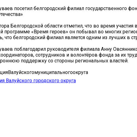
ваев посетил белгородский филиал государственного фо
течества»
тора Белгородской области отметил, что во время участия 
й программе «Время героев» он побывал во многих регион
ь, что белгородский филиал является одним из лучших в ст
ваев поблагодарил руководителя филиала Анну Овсяннико
оординаторов, сотрудников и волонтёров фонда за их тру
роннюю поддержку со стороны региональных властей.
цияВалуйскогомуниципальногоокруга
я Валуйского городского округа