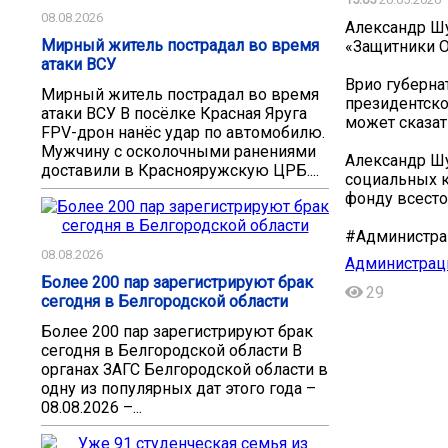
08.08.2026
Александр Шу
Мирный житель пострадал во время
«Защитники О
атаки ВСУ
Врио губерна
Мирный житель пострадал во время
президентско
атаки ВСУ В посёлке Красная Яруга
может сказат
FPV-дрон нанёс удар по автомобилю.
Мужчину с осколочными ранениями
Александр Шу
доставили в Краснояружскую ЦРБ....
социальных к
фонду всесто
#Администра
08.08.2026
Администраци
Более 200 пар зарегистрируют брак
29
сегодня в Белгородской области
Более 200 пар зарегистрируют брак
сегодня в Белгородской области В
органах ЗАГС Белгородской области в
одну из популярных дат этого года –
08.08.2026 –...