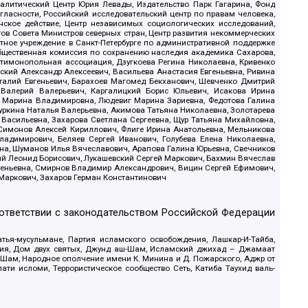
 Аналитический Центр Юрия Левады, Издательство Парк Гагарина, Фонд
гласности, Российский исследовательский центр по правам человека,
ское действие, Центр независимых социологических исследований,
в Совета Министров северных стран, Центр развития некоммерческих
стное учреждение в Санкт-Петербурге по административной поддержке
Общественная комиссия по сохранению наследия академика Сахарова,
нтимонопольная ассоциация, Дзугкоева Регина Николаевна, Кривенко
кий Александр Алексеевич, Васильева Анастасия Евгеньевна, Ривина
италий Евгеньевич, Барахоев Магомед Бекханович, Шевченко Дмитрий
 Валерий Валерьевич, Каргалицкий Борис Юльевич, Исакова Ирина
ва Марина Владимировна, Людевиг Марина Зариевна, Федотова Галина
уркина Наталья Валерьевна, Акимова Татьяна Николаевна, Золотарева
 Васильевна, Захарова Светлана Сергеевна, Щур Татьяна Михайловна,
 Симонов Алексей Кириллович, Флиге Ирина Анатольевна, Мельникова
адимирович, Беляев Сергей Иванович, Голубева Елена Николаевна,
вна, Шуманов Илья Вячеславович, Арапова Галина Юрьевна, Свечников
ий Леонид Борисович, Лукашевский Сергей Маркович, Бахмин Вячеслав
геньевна, Смирнов Владимир Александрович, Вицин Сергей Ефимович,
 Маркович, Захаров Герман Константинович
оответствии с законодательством Российской Федерации
тья-мусульмане, Партия исламского освобождения, Лашкар-И-Тайба,
дия, Дом двух святых, Джунд аш-Шам, Исламский джихад – Джамаат
ш-Шам, Народное ополчение имени К. Минина и Д. Пожарского, Аджр от
и исломи, Террористическое сообщество Сеть, Катиба Таухид валь-