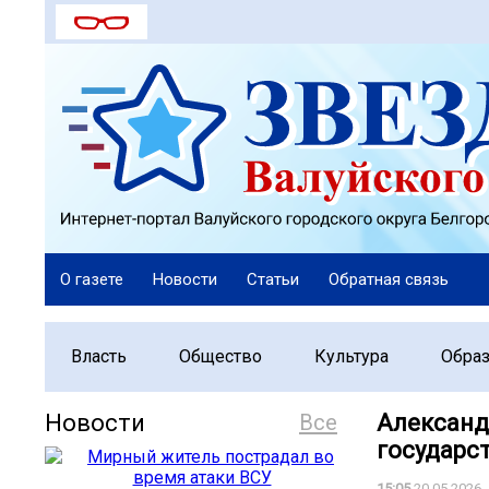
О газете
Новости
Статьи
Обратная связь
Власть
Общество
Культура
Обра
Новости
Все
Александ
государс
15:05
20.05.2026