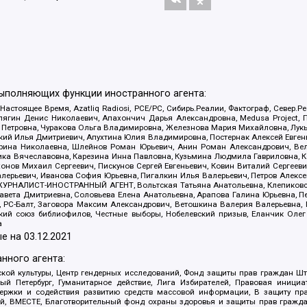
выполняющих функции иностранного агента:
 Настоящее Время, Azatliq Radiosi, PCE/PC, Сибирь.Реалии, Фактограф, Север
ягин Денис Николаевич, Апахончич Дарья Александровна, Medusa Project, П
етровна, Чуракова Ольга Владимировна, Железнова Мария Михайловна, Лукьян
й Илья Дмитриевич, Апухтина Юлия Владимировна, Постернак Алексей Евгеньев
рина Николаевна, Шлейнов Роман Юрьевич, Анин Роман Александрович, Вел
оника Вячеславовна, Карезина Инна Павловна, Кузьмина Людмила Гавриловна
ов Михаил Сергеевич, Пискунов Сергей Евгеньевич, Ковин Виталий Сергеевич
алерьевич, Иванова София Юрьевна, Пигалкин Илья Валерьевич, Петров Алексе
а, ЖУРНАЛИСТ-ИНОСТРАННЫЙ АГЕНТ, Вольтская Татьяна Анатольевна, Клепиков
авета Дмитриевна, Соловьева Елена Анатольевна, Арапова Галина Юрьевна, П
иа, РС-Балт, Заговора Максим Александрович, Ветошкина Валерия Валерьевна
ский союз библиофилов, Честные выборы, Нобелевский призыв, Еланчик Олег
а
е на
03.12.2021
нного агента:
ой культуры, Центр гендерных исследований, Фонд защиты прав граждан Шта
 Петербург, Гуманитарное действие, Лига Избирателей, Правовая инициат
держки и содействия развитию средств массовой информации, В защиту п
ий, ВМЕСТЕ, Благотворительный фонд охраны здоровья и защиты прав граж