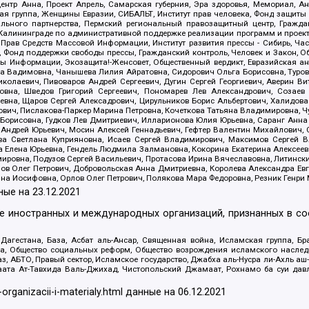
, центр Анна, Проект Апрель, Самарская губерния, Эра здоровья, Мемориал,
я группа, Женщины Евразии, СИБАЛЬТ, Институт прав человека, Фонд защиты 
льного партнерства, Пермский региональный правозащитный центр, Граждан
лининграде по административной поддержке реализации программ и проекто
 Прав Средств Массовой Информации, Институт развития прессы - Сибирь, Ча
, Фонд поддержки свободы прессы, Гражданский контроль, Человек и Закон, 
оды Информации, Экозащита!-Женсовет, Общественный вердикт, Евразийская а
 Вадимовна, Чанышева Лилия Айратовна, Сидорович Ольга Борисовна, Туровс
олаевич, Пивоваров Андрей Сергеевич, Дугин Сергей Георгиевич, Аверин В
вна, Шведов Григорий Сергеевич, Пономарев Лев Александрович, Созаев
евна, Щаров Сергей Алексадрович, Цирульников Борис Альбертович, Халидо
ович, Пислакова-Паркер Марина Петровна, Кочеткова Татьяна Владимировна, Ч
Борисовна, Гудков Лев Дмитриевич, Илларионова Юлия Юрьевна, Саранг Анна
Андрей Юрьевич, Мосин Алексей Геннадьевич, Гефтер Валентин Михайлович,
а Светлана Куприяновна, Исаев Сергей Владимирович, Максимов Сергей Вл
а Елена Юрьевна, Гендель Людмила Залмановна, Кокорина Екатерина Алексее
ровна, Подузов Сергей Васильевич, Протасова Ирина Вячеславовна, Литинск
ов Олег Петрович, Добровольская Анна Дмитриевна, Королева Александра Ев
яна Иосифовна, Орлов Олег Петрович, Полякова Мара Федоровна, Резник Генри
ные на
23.12.2021
ле иностранных и международных организаций, признанных в с
гестана, База, Асбат аль-Ансар, Священная война, Исламская группа, Бра
ана, Общество социальных реформ, Общество возрождения исламского насле
з, АБТО, Правый сектор, Исламское государство, Джабха аль-Нусра ли-Ахль а
та Ат-Тавхида Валь-Джихад, Чистопольский Джамаат, Рохнамо ба суи давлат
-organizacii-i-materialy.html
данные на
06.12.2021