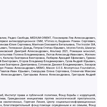
.Реалии, Радио Свобода, MEDIUM-ORIENT, Пономарев Лев Александрович,
ервое антикоррупционное СМИ, VTimes.io, Баданин Роман Сергеевич,
ова Юлия Сергеевна, Маетная Елизавета Витальевна, The Insider SIA,
ич, Телеканал Дождь, Петров Степан Юрьевич, Istories fonds, Шмагун
иковский Дмитрий Александрович, Альтаир 2021, Ромашки монолит,
, Костылева Полина Владимировна, Лютов Александр Иванович, Жилкин
, Кильтау Екатерина Викторовна, Любарев Аркадий Ефимович, Гурман
й Викторович, Егоров Владимир Владимирович, Гусев Андрей Юрьевич,
ская Екатерина Дмитриевна, Сотников Даниил Владимирович, Захаров
ерл Роман Александрович, МЕМО, Mason G.E.S. Anonymous Foundation,
, Павлов Иван Юрьевич, Скворцова Елена Сергеевна, Оленичев Максим
 Александрович, Григорьева Алина Александровна, Григорьев Андрей
б, Институт права и публичной политики, Фонд борьбы с коррупцией,
ива, Гражданская инициатива против экологической преступности,
рав заключенных, Горячая Линия, Центр социально-информационных
дан, Благотворительный фонд помощи осужденным и их семьям, Фонд