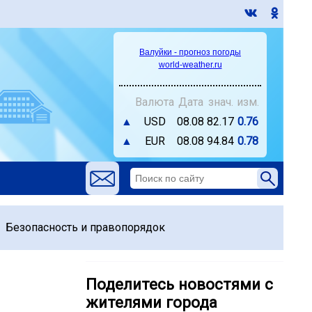
Валуйки - прогноз погоды
world-weather.ru
Валюта
Дата
знач.
изм.
▲
USD
08.08
82.17
0.76
▲
EUR
08.08
94.84
0.78
Безопасность и правопорядок
Поделитесь новостями с
жителями города