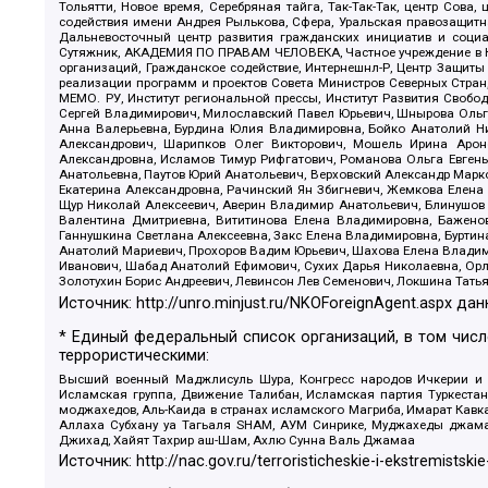
Тольятти, Новое время, Серебряная тайга, Так-Так-Так, центр Сова
содействия имени Андрея Рылькова, Сфера, Уральская правозащитна
Дальневосточный центр развития гражданских инициатив и социа
Сутяжник, АКАДЕМИЯ ПО ПРАВАМ ЧЕЛОВЕКА, Частное учреждение в Ка
организаций, Гражданское содействие, Интернешнл-Р, Центр Защиты
реализации программ и проектов Совета Министров Северных Стран
МЕМО. РУ, Институт региональной прессы, Институт Развития Своб
Сергей Владимирович, Милославский Павел Юрьевич, Шнырова Ольга
Анна Валерьевна, Бурдина Юлия Владимировна, Бойко Анатолий Ник
Александрович, Шарипков Олег Викторович, Мошель Ирина Ароно
Александровна, Исламов Тимур Рифгатович, Романова Ольга Евгень
Анатольевна, Паутов Юрий Анатольевич, Верховский Александр Марк
Екатерина Александровна, Рачинский Ян Збигневич, Жемкова Елена 
Щур Николай Алексеевич, Аверин Владимир Анатольевич, Блинушов 
Валентина Дмитриевна, Вититинова Елена Владимировна, Баженов
Ганнушкина Светлана Алексеевна, Закс Елена Владимировна, Буртин
Анатолий Мариевич, Прохоров Вадим Юрьевич, Шахова Елена Владими
Иванович, Шабад Анатолий Ефимович, Сухих Дарья Николаевна, Орл
Золотухин Борис Андреевич, Левинсон Лев Семенович, Локшина Тать
Источник:
http://unro.minjust.ru/NKOForeignAgent.aspx
дан
* Единый федеральный список организаций, в том чис
террористическими:
Высший военный Маджлисуль Шура, Конгресс народов Ичкерии и Да
Исламская группа, Движение Талибан, Исламская партия Туркест
моджахедов, Аль-Каида в странах исламского Магриба, Имарат Кавка
Аллаха Субхану уа Тагьаля SHAM, АУМ Синрике, Муджахеды джамаа
Джихад, Хайят Тахрир аш-Шам, Ахлю Сунна Валь Джамаа
Источник:
http://nac.gov.ru/terroristicheskie-i-ekstremistskie