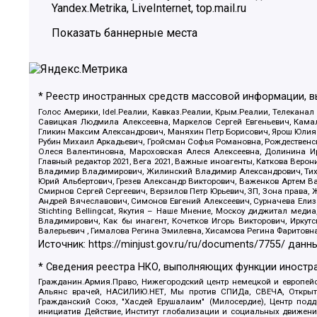
Yandex.Metrika, LiveInternet, top.mail.ru
Показать баннерные места
* Реестр иностранных средств массовой информации, 
Голос Америки, Idel.Реалии, Кавказ.Реалии, Крым.Реалии, Телеканал
Савицкая Людмила Алексеевна, Маркелов Сергей Евгеньевич, Камал
Гликин Максим Александрович, Маняхин Петр Борисович, Ярош Юлия П
Рубин Михаил Аркадьевич, Гройсман Софья Романовна, Рождественски
Олеся Валентиновна, Мароховская Алеся Алексеевна, Долинина И
Главный редактор 2021, Вега 2021, Важные иноагенты, Каткова Вер
Владимир Владимирович, Жилинский Владимир Александрович, Тихон
Юрий Альбертович, Грезев Александр Викторович, Важенков Артем В
Смирнов Сергей Сергеевич, Верзилов Петр Юрьевич, ЗП, Зона прав
Андрей Вячеславович, Симонов Евгений Алексеевич, Сурначева Елиз
Stichting Bellingcat, Якутия – Наше Мнение, Москоу диджитал мед
Владимирович, Как бы инагент, Кочетков Игорь Викторович, Иркут
Валерьевич , Гималова Регина Эмилевна, Хисамова Регина Фаритовн
Источник:
https://minjust.gov.ru/ru/documents/7755/
данны
* Сведения реестра НКО, выполняющих функции иностра
Гражданин.Армия.Право, Нижегородский центр немецкой и европейск
Альянс врачей, НАСИЛИЮ.НЕТ, Мы против СПИДа, СВЕЧА, Открытый
Гражданский Союз, "Хасдей Ерушалаим" (Милосердие), Центр под
инициатив Действие, Институт глобализации и социальных движен