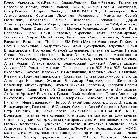
Голос Америки, Idel.Реалии, Кавказ.Реалии, Крым.Реалии, Телеканал
Настоящее Время, Azatliq Radiosi, PCE/PC, Сибирь.Реалии, Фактограф,
Север.Реалии, Радио Свобода, MEDIUM-ORIENT, Пономарев Лев
Александрович, Савицкая Людмила Алексеевна, Маркелов Сергей
Евгеньевич, Камалягин Денис Николаевич, Апахончич Дарья
Александровна, Medusa Project, Первое антикоррупционное СМИ, VTimes.io,
Баданин Роман Сергеевич, Гликин Максим Александрович, Маняхин Петр
Борисович, Ярош Юлия Петровна, Чуракова Ольга Владимировна,
Железнова Мария Михайловна, Лукьянова Юлия Сергеевна, Маетная
Елизавета Витальевна, The Insider SIA, Рубин Михаил Аркадьевич, Гройсман
Софья Романовна, Рождественский Илья Дмитриевич, Апухтина Юлия
Владимировна, Постернак Алексей Евгеньевич, Телеканал Дождь, Петров
Степан Юрьевич, Istories fonds, Шмагун Олеся Валентиновна, Мароховская
Алеся Алексеевна, Долинина Ирина Николаевна, Шлейнов Роман Юрьевич,
Анин Роман Александрович, Великовский Дмитрий Александрович,
Альтаир 2021, Ромашки монолит, Главный редактор 2021, Вега 2021, Важные
иноагенты, Каткова Вероника Вячеславовна, Карезина Инна Павловна,
Кузьмина Людмила Гавриловна, Костылева Полина Владимировна, Лютов
Александр Иванович, Жилкин Владимир Владимирович, Жилинский
Владимир Александрович, Тихонов Михаил Сергеевич, Пискунов Сергей
Евгеньевич, Ковин Виталий Сергеевич, Кильтау Екатерина Викторовна,
Любарев Аркадий Ефимович, Гурман Юрий Альбертович, Грезев Александр
Викторович, Важенков Артем Валерьевич, Иванова София Юрьевна,
Пигалкин Илья Валерьевич, Петров Алексей Викторович, Егоров Владимир
Владимирович, Гусев Андрей Юрьевич, Смирнов Сергей Сергеевич, Верзилов
Петр Юрьевич, ЗП, Зона права, ЖУРНАЛИСТ-ИНОСТРАННЫЙ АГЕНТ,
Вольтская Татьяна Анатольевна, Клепиковская Екатерина Дмитриевна,
Сотников Даниил Владимирович, Захаров Андрей Вячеславович, Симонов
Евгений Алексеевич, Сурначева Елизавета Дмитриевна, Соловьева Елена
Анатольевна, Арапова Галина Юрьевна, Перл Роман Александрович, МЕМО,
Mason G.E.S. Anonymous Foundation, Stichting Bellingcat, Якутия – Наше
Мнение, Москоу диджитал медиа, РС-Балт, Заговора Максим