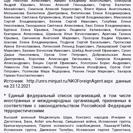
Щур Николай Алексеевич, Аверин Владимир Анатольевич, Блинушов
Андрей Юрьевич, Мосин Алексей Геннадьевич, Гефтер Валентин
Михайлович, Симонов Алексей Кириллович, Флиге Ирина Анатольевна,
Мельникова Валентина Дмитриевна, Вититинова Елена Владимировна,
Баженова Светлана Куприяновна, Исаев Сергей Владимирович, Максимов
Сергей Владимирович, Беляев Сергей Иванович, Голубева Елена
Николаевна, Ганнушкина Светлана Алексеевна, Закс Елена Владимировна,
Буртина Елена Юрьевна, Гендель Людмила Залмановна, Кокорина
Екатерина Алексеевна, Шуманов Илья Вячеславович, Арапова Галина
Юрьевна, Свечников Анатолий Мариевич, Прохоров Вадим Юрьевич,
Шахова Елена Владимировна, Подузов Сергей Васильевич, Протасова
Ирина Вячеславовна, Литинский Леонид Борисович, Лукашевский Сергей
Маркович, Бахмин Вячеслав Иванович, Шабад Анатолий Ефимович, Сухих
Дарья Николаевна, Орлов Олег Петрович, Добровольская Анна
Дмитриевна, Королева Александра Евгеньевна, Смирнов Владимир
Александрович, Вицин Сергей Ефимович, Золотухин Борис Андреевич,
Левинсон Лев Семенович, Локшина Татьяна Иосифовна, Орлов Олег
Петрович, Полякова Мара Федоровна, Резник Генри Маркович, Захаров
Герман Константинович
Источник:
http://unro.minjust.ru/NKOForeignAgent.aspx
данные
на
23.12.2021
* Единый федеральный список организаций, в том числе
иностранных и международных организаций, признанных в
соответствии с законодательством Российской Федерации
террористическими:
Высший военный Маджлисуль Шура, Конгресс народов Ичкерии и
Дагестана, База, Асбат аль-Ансар, Священная война, Исламская группа,
Братья-мусульмане, Партия исламского освобождения, Лашкар-И-Тайба,
Исламская группа, Движение Талибан, Исламская партия Туркестана,