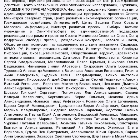
партнерства, Пермский региональный правозащитный центр, Гражданское
действие, Центр независимых социологических исследований, Сутяжник,
АКАДЕМИЯ ПО ПРАВАМ ЧЕЛОВЕКА, Частное учреждение в Калининграде по
административной поддержке реализации программ и проектов Совета
Министров северных стран, Центр развития некоммерческих организаций,
Гражданское содействие, Интернешнл-Р, Центр Защиты Прав Средств
Массовой Информации, Институт развития прессы - Сибирь, Частное
учреждение в Санкт-Петербурге по административной поддержке
реализации программ и проектов Совета Министров Северных Стран, Фонд
поддержки свободы прессы, Гражданский контроль, Человек и Закон,
Общественная комиссия по сохранению наследия академика Сахарова,
МЕМО. РУ, Институт региональной прессы, Институт Развития Свободы
Информации, Экозащита!-Женсовет, Общественный вердикт, Евразийская
антимонопольная ассоциация, Дзугкоева Регина Николаевна, Кривенко
Сергей Владимирович, Милославский Павел Юрьевич, Шнырова Ольга
Вадимовна, Чанышева Лилия Айратовна, Сидорович Ольга Борисовна,
Туровский Александр Алексеевич, Васильева Анастасия Евгеньевна, Ривина
Анна Валерьевна, Бурдина Юлия Владимировна, Бойко Анатолий
Николаевич, Пивоваров Андрей Сергеевич, Дугин Сергей Георгиевич, Аверин
Виталий Евгеньевич, Барахоев Магомед Бекханович, Шевченко Дмитрий
Александрович, Шарипков Олег Викторович, Мошель Ирина Ароновна,
Шведов Григорий Сергеевич, Пономарев Лев Александрович, Созаев
Валерий Валерьевич, Каргалицкий Борис Юльевич, Исакова Ирина
Александровна, Исламов Тимур Рифгатович, Романова Ольга Евгеньевна,
Щаров Сергей Алексадрович, Цирульников Борис Альбертович, Халидова
Марина Владимировна, Людевиг Марина Зариевна, Федотова Галина
Анатольевна, Паутов Юрий Анатольевич, Верховский Александр Маркович,
Пислакова-Паркер Марина Петровна, Кочеткова Татьяна Владимировна,
Чуркина Наталья Валерьевна, Акимова Татьяна Николаевна, Золотарева
Екатерина Александровна, Рачинский Ян Збигневич, Жемкова Елена
Борисовна, Гудков Лев Дмитриевич, Илларионова Юлия Юрьевна, Саранг
Анна Васильевна, Захарова Светлана Сергеевна, Щур Татьяна Михайловна,