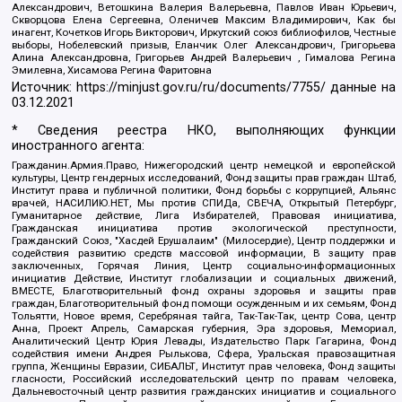
Александрович, Ветошкина Валерия Валерьевна, Павлов Иван Юрьевич,
Скворцова Елена Сергеевна, Оленичев Максим Владимирович, Как бы
инагент, Кочетков Игорь Викторович, Иркутский союз библиофилов, Честные
выборы, Нобелевский призыв, Еланчик Олег Александрович, Григорьева
Алина Александровна, Григорьев Андрей Валерьевич , Гималова Регина
Эмилевна, Хисамова Регина Фаритовна
Источник:
https://minjust.gov.ru/ru/documents/7755/
данные на
03.12.2021
* Сведения реестра НКО, выполняющих функции
иностранного агента:
Гражданин.Армия.Право, Нижегородский центр немецкой и европейской
культуры, Центр гендерных исследований, Фонд защиты прав граждан Штаб,
Институт права и публичной политики, Фонд борьбы с коррупцией, Альянс
врачей, НАСИЛИЮ.НЕТ, Мы против СПИДа, СВЕЧА, Открытый Петербург,
Гуманитарное действие, Лига Избирателей, Правовая инициатива,
Гражданская инициатива против экологической преступности,
Гражданский Союз, "Хасдей Ерушалаим" (Милосердие), Центр поддержки и
содействия развитию средств массовой информации, В защиту прав
заключенных, Горячая Линия, Центр социально-информационных
инициатив Действие, Институт глобализации и социальных движений,
ВМЕСТЕ, Благотворительный фонд охраны здоровья и защиты прав
граждан, Благотворительный фонд помощи осужденным и их семьям, Фонд
Тольятти, Новое время, Серебряная тайга, Так-Так-Так, центр Сова, центр
Анна, Проект Апрель, Самарская губерния, Эра здоровья, Мемориал,
Аналитический Центр Юрия Левады, Издательство Парк Гагарина, Фонд
содействия имени Андрея Рылькова, Сфера, Уральская правозащитная
группа, Женщины Евразии, СИБАЛЬТ, Институт прав человека, Фонд защиты
гласности, Российский исследовательский центр по правам человека,
Дальневосточный центр развития гражданских инициатив и социального