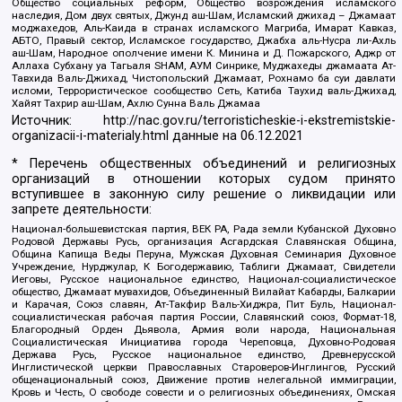
Общество социальных реформ, Общество возрождения исламского
наследия, Дом двух святых, Джунд аш-Шам, Исламский джихад – Джамаат
моджахедов, Аль-Каида в странах исламского Магриба, Имарат Кавказ,
АБТО, Правый сектор, Исламское государство, Джабха аль-Нусра ли-Ахль
аш-Шам, Народное ополчение имени К. Минина и Д. Пожарского, Аджр от
Аллаха Субхану уа Тагьаля SHAM, АУМ Синрике, Муджахеды джамаата Ат-
Тавхида Валь-Джихад, Чистопольский Джамаат, Рохнамо ба суи давлати
исломи, Террористическое сообщество Сеть, Катиба Таухид валь-Джихад,
Хайят Тахрир аш-Шам, Ахлю Сунна Валь Джамаа
Источник:
http://nac.gov.ru/terroristicheskie-i-ekstremistskie-
organizacii-i-materialy.html
данные на
06.12.2021
* Перечень общественных объединений и религиозных
организаций в отношении которых судом принято
вступившее в законную силу решение о ликвидации или
запрете деятельности:
Национал-большевистская партия, ВЕК РА, Рада земли Кубанской Духовно
Родовой Державы Русь, организация Асгардская Славянская Община,
Община Капища Веды Перуна, Мужская Духовная Семинария Духовное
Учреждение, Нурджулар, К Богодержавию, Таблиги Джамаат, Свидетели
Иеговы, Русское национальное единство, Национал-социалистическое
общество, Джамаат мувахидов, Объединенный Вилайат Кабарды, Балкарии
и Карачая, Союз славян, Ат-Такфир Валь-Хиджра, Пит Буль, Национал-
социалистическая рабочая партия России, Славянский союз, Формат-18,
Благородный Орден Дьявола, Армия воли народа, Национальная
Социалистическая Инициатива города Череповца, Духовно-Родовая
Держава Русь, Русское национальное единство, Древнерусской
Инглистической церкви Православных Староверов-Инглингов, Русский
общенациональный союз, Движение против нелегальной иммиграции,
Кровь и Честь, О свободе совести и о религиозных объединениях, Омская