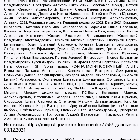
Софья Романовна, Рождественский Илья Дмитриевич, Апухтина Юлия
Владимировна, Постернак Алексей Евгеньевич, Телеканал Дождь, Петров
Степан Юрьевич, Istories fonds, Шмагун Олеся Валентиновна, Мароховская
Алеся Алексеевна, Долинина Ирина Николаевна, Шлейнов Роман Юрьевич,
Анин Роман Александрович, Великовский Дмитрий Александрович,
Альтаир 2021, Ромашки монолит, Главный редактор 2021, Вега 2021, Важные
иноагенты, Каткова Вероника Вячеславовна, Карезина Инна Павловна,
Кузьмина Людмила Гавриловна, Костылева Полина Владимировна, Лютов
Александр Иванович, Жилкин Владимир Владимирович, Жилинский
Владимир Александрович, Тихонов Михаил Сергеевич, Пискунов Сергей
Евгеньевич, Ковин Виталий Сергеевич, Кильтау Екатерина Викторовна,
Любарев Аркадий Ефимович, Гурман Юрий Альбертович, Грезев Александр
Викторович, Важенков Артем Валерьевич, Иванова София Юрьевна,
Пигалкин Илья Валерьевич, Петров Алексей Викторович, Егоров Владимир
Владимирович, Гусев Андрей Юрьевич, Смирнов Сергей Сергеевич, Верзилов
Петр Юрьевич, ЗП, Зона права, ЖУРНАЛИСТ-ИНОСТРАННЫЙ АГЕНТ,
Вольтская Татьяна Анатольевна, Клепиковская Екатерина Дмитриевна,
Сотников Даниил Владимирович, Захаров Андрей Вячеславович, Симонов
Евгений Алексеевич, Сурначева Елизавета Дмитриевна, Соловьева Елена
Анатольевна, Арапова Галина Юрьевна, Перл Роман Александрович, МЕМО,
Mason G.E.S. Anonymous Foundation, Stichting Bellingcat, Якутия – Наше
Мнение, Москоу диджитал медиа, РС-Балт, Заговора Максим
Александрович, Ветошкина Валерия Валерьевна, Павлов Иван Юрьевич,
Скворцова Елена Сергеевна, Оленичев Максим Владимирович, Как бы
инагент, Кочетков Игорь Викторович, Иркутский союз библиофилов, Честные
выборы, Нобелевский призыв, Еланчик Олег Александрович, Григорьева
Алина Александровна, Григорьев Андрей Валерьевич , Гималова Регина
Эмилевна, Хисамова Регина Фаритовна
Источник:
https://minjust.gov.ru/ru/documents/7755/
данные на
03.12.2021
* Сведения реестра НКО, выполняющих функции