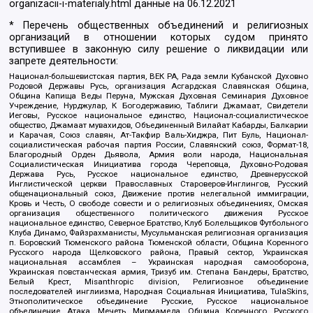
organizacii-i-materialy.html
данные на
06.12.2021
* Перечень общественных объединений и религиозных
организаций в отношении которых судом принято
вступившее в законную силу решение о ликвидации или
запрете деятельности:
Национал-большевистская партия, ВЕК РА, Рада земли Кубанской Духовно
Родовой Державы Русь, организация Асгардская Славянская Община,
Община Капища Веды Перуна, Мужская Духовная Семинария Духовное
Учреждение, Нурджулар, К Богодержавию, Таблиги Джамаат, Свидетели
Иеговы, Русское национальное единство, Национал-социалистическое
общество, Джамаат мувахидов, Объединенный Вилайат Кабарды, Балкарии
и Карачая, Союз славян, Ат-Такфир Валь-Хиджра, Пит Буль, Национал-
социалистическая рабочая партия России, Славянский союз, Формат-18,
Благородный Орден Дьявола, Армия воли народа, Национальная
Социалистическая Инициатива города Череповца, Духовно-Родовая
Держава Русь, Русское национальное единство, Древнерусской
Инглистической церкви Православных Староверов-Инглингов, Русский
общенациональный союз, Движение против нелегальной иммиграции,
Кровь и Честь, О свободе совести и о религиозных объединениях, Омская
организация общественного политического движения Русское
национальное единство, Северное Братство, Клуб Болельщиков Футбольного
Клуба Динамо, Файзрахманисты, Мусульманская религиозная организация
п. Боровский Тюменского района Тюменской области, Община Коренного
Русского народа Щелковского района, Правый сектор, Украинская
национальная ассамблея – Украинская народная самооборона,
Украинская повстанческая армия, Тризуб им. Степана Бандеры, Братство,
Белый Крест, Misanthropic division, Религиозное объединение
последователей инглиизма, Народная Социальная Инициатива, TulaSkins,
Этнополитическое объединение Русские, Русское национальное
объединение Атака, Мечеть Мирмамеда, Община Коренного Русского