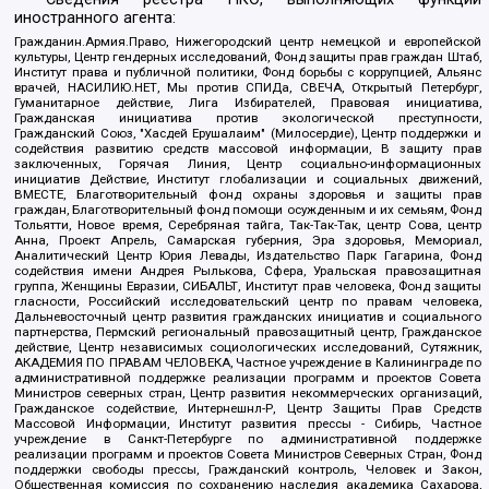
иностранного агента:
Гражданин.Армия.Право, Нижегородский центр немецкой и европейской
культуры, Центр гендерных исследований, Фонд защиты прав граждан Штаб,
Институт права и публичной политики, Фонд борьбы с коррупцией, Альянс
врачей, НАСИЛИЮ.НЕТ, Мы против СПИДа, СВЕЧА, Открытый Петербург,
Гуманитарное действие, Лига Избирателей, Правовая инициатива,
Гражданская инициатива против экологической преступности,
Гражданский Союз, "Хасдей Ерушалаим" (Милосердие), Центр поддержки и
содействия развитию средств массовой информации, В защиту прав
заключенных, Горячая Линия, Центр социально-информационных
инициатив Действие, Институт глобализации и социальных движений,
ВМЕСТЕ, Благотворительный фонд охраны здоровья и защиты прав
граждан, Благотворительный фонд помощи осужденным и их семьям, Фонд
Тольятти, Новое время, Серебряная тайга, Так-Так-Так, центр Сова, центр
Анна, Проект Апрель, Самарская губерния, Эра здоровья, Мемориал,
Аналитический Центр Юрия Левады, Издательство Парк Гагарина, Фонд
содействия имени Андрея Рылькова, Сфера, Уральская правозащитная
группа, Женщины Евразии, СИБАЛЬТ, Институт прав человека, Фонд защиты
гласности, Российский исследовательский центр по правам человека,
Дальневосточный центр развития гражданских инициатив и социального
партнерства, Пермский региональный правозащитный центр, Гражданское
действие, Центр независимых социологических исследований, Сутяжник,
АКАДЕМИЯ ПО ПРАВАМ ЧЕЛОВЕКА, Частное учреждение в Калининграде по
административной поддержке реализации программ и проектов Совета
Министров северных стран, Центр развития некоммерческих организаций,
Гражданское содействие, Интернешнл-Р, Центр Защиты Прав Средств
Массовой Информации, Институт развития прессы - Сибирь, Частное
учреждение в Санкт-Петербурге по административной поддержке
реализации программ и проектов Совета Министров Северных Стран, Фонд
поддержки свободы прессы, Гражданский контроль, Человек и Закон,
Общественная комиссия по сохранению наследия академика Сахарова,