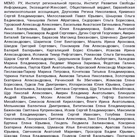
МЕМО. РУ, Институт региональной прессы, Институт Развития Свободы
Информации, Экозащита!-Женсовет, Общественный вердикт, Евразийская
антимонопольная ассоциация, Дзугкоева Регина Николаевна, Кривенко
Сергей Владимирович, Милославский Павел Юрьевич, Шнырова Ольга
Вадимовна, Чанышева Лилия Айратовна, Сидорович Ольга Борисовна,
Туровский Александр Алексеевич, Васильева Анастасия Евгеньевна, Ривина
Анна Валерьевна, Бурдина Юлия Владимировна, Бойко Анатолий
Николаевич, Пивоваров Андрей Сергеевич, Дугин Сергей Георгиевич, Аверин
Виталий Евгеньевич, Барахоев Магомед Бекханович, Шевченко Дмитрий
Александрович, Шарипков Олег Викторович, Мошель Ирина Ароновна,
Шведов Григорий Сергеевич, Пономарев Лев Александрович, Созаев
Валерий Валерьевич, Каргалицкий Борис Юльевич, Исакова Ирина
Александровна, Исламов Тимур Рифгатович, Романова Ольга Евгеньевна,
Щаров Сергей Алексадрович, Цирульников Борис Альбертович, Халидова
Марина Владимировна, Людевиг Марина Зариевна, Федотова Галина
Анатольевна, Паутов Юрий Анатольевич, Верховский Александр Маркович,
Пислакова-Паркер Марина Петровна, Кочеткова Татьяна Владимировна,
Чуркина Наталья Валерьевна, Акимова Татьяна Николаевна, Золотарева
Екатерина Александровна, Рачинский Ян Збигневич, Жемкова Елена
Борисовна, Гудков Лев Дмитриевич, Илларионова Юлия Юрьевна, Саранг
Анна Васильевна, Захарова Светлана Сергеевна, Щур Татьяна Михайловна,
Щур Николай Алексеевич, Аверин Владимир Анатольевич, Блинушов
Андрей Юрьевич, Мосин Алексей Геннадьевич, Гефтер Валентин
Михайлович, Симонов Алексей Кириллович, Флиге Ирина Анатольевна,
Мельникова Валентина Дмитриевна, Вититинова Елена Владимировна,
Баженова Светлана Куприяновна, Исаев Сергей Владимирович, Максимов
Сергей Владимирович, Беляев Сергей Иванович, Голубева Елена
Николаевна, Ганнушкина Светлана Алексеевна, Закс Елена Владимировна,
Буртина Елена Юрьевна, Гендель Людмила Залмановна, Кокорина
Екатерина Алексеевна, Шуманов Илья Вячеславович, Арапова Галина
Юрьевна, Свечников Анатолий Мариевич, Прохоров Вадим Юрьевич,
Шахова Елена Владимировна, Подузов Сергей Васильевич, Протасова