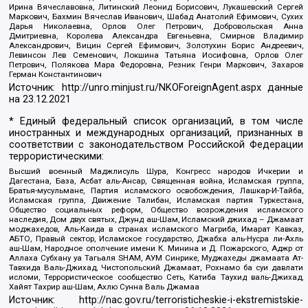
Ирина Вячеславовна, Литинский Леонид Борисович, Лукашевский Сергей
Маркович, Бахмин Вячеслав Иванович, Шабад Анатолий Ефимович, Сухих
Дарья Николаевна, Орлов Олег Петрович, Добровольская Анна
Дмитриевна, Королева Александра Евгеньевна, Смирнов Владимир
Александрович, Вицин Сергей Ефимович, Золотухин Борис Андреевич,
Левинсон Лев Семенович, Локшина Татьяна Иосифовна, Орлов Олег
Петрович, Полякова Мара Федоровна, Резник Генри Маркович, Захаров
Герман Константинович
Источник:
http://unro.minjust.ru/NKOForeignAgent.aspx
данные
на
23.12.2021
* Единый федеральный список организаций, в том числе
иностранных и международных организаций, признанных в
соответствии с законодательством Российской Федерации
террористическими:
Высший военный Маджлисуль Шура, Конгресс народов Ичкерии и
Дагестана, База, Асбат аль-Ансар, Священная война, Исламская группа,
Братья-мусульмане, Партия исламского освобождения, Лашкар-И-Тайба,
Исламская группа, Движение Талибан, Исламская партия Туркестана,
Общество социальных реформ, Общество возрождения исламского
наследия, Дом двух святых, Джунд аш-Шам, Исламский джихад – Джамаат
моджахедов, Аль-Каида в странах исламского Магриба, Имарат Кавказ,
АБТО, Правый сектор, Исламское государство, Джабха аль-Нусра ли-Ахль
аш-Шам, Народное ополчение имени К. Минина и Д. Пожарского, Аджр от
Аллаха Субхану уа Тагьаля SHAM, АУМ Синрике, Муджахеды джамаата Ат-
Тавхида Валь-Джихад, Чистопольский Джамаат, Рохнамо ба суи давлати
исломи, Террористическое сообщество Сеть, Катиба Таухид валь-Джихад,
Хайят Тахрир аш-Шам, Ахлю Сунна Валь Джамаа
Источник:
http://nac.gov.ru/terroristicheskie-i-ekstremistskie-