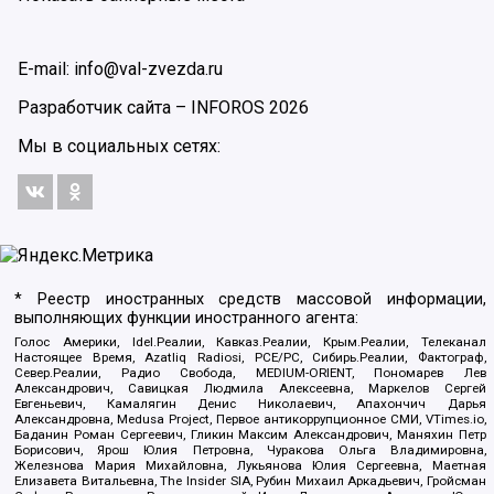
E-mail: info@val-zvezda.ru
Разработчик сайта –
INFOROS
2026
Мы в социальных сетях:
* Реестр иностранных средств массовой информации,
выполняющих функции иностранного агента:
Голос Америки, Idel.Реалии, Кавказ.Реалии, Крым.Реалии, Телеканал
Настоящее Время, Azatliq Radiosi, PCE/PC, Сибирь.Реалии, Фактограф,
Север.Реалии, Радио Свобода, MEDIUM-ORIENT, Пономарев Лев
Александрович, Савицкая Людмила Алексеевна, Маркелов Сергей
Евгеньевич, Камалягин Денис Николаевич, Апахончич Дарья
Александровна, Medusa Project, Первое антикоррупционное СМИ, VTimes.io,
Баданин Роман Сергеевич, Гликин Максим Александрович, Маняхин Петр
Борисович, Ярош Юлия Петровна, Чуракова Ольга Владимировна,
Железнова Мария Михайловна, Лукьянова Юлия Сергеевна, Маетная
Елизавета Витальевна, The Insider SIA, Рубин Михаил Аркадьевич, Гройсман