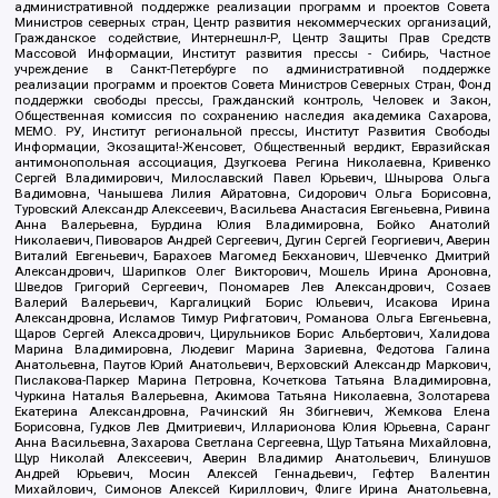
административной поддержке реализации программ и проектов Совета
Министров северных стран, Центр развития некоммерческих организаций,
Гражданское содействие, Интернешнл-Р, Центр Защиты Прав Средств
Массовой Информации, Институт развития прессы - Сибирь, Частное
учреждение в Санкт-Петербурге по административной поддержке
реализации программ и проектов Совета Министров Северных Стран, Фонд
поддержки свободы прессы, Гражданский контроль, Человек и Закон,
Общественная комиссия по сохранению наследия академика Сахарова,
МЕМО. РУ, Институт региональной прессы, Институт Развития Свободы
Информации, Экозащита!-Женсовет, Общественный вердикт, Евразийская
антимонопольная ассоциация, Дзугкоева Регина Николаевна, Кривенко
Сергей Владимирович, Милославский Павел Юрьевич, Шнырова Ольга
Вадимовна, Чанышева Лилия Айратовна, Сидорович Ольга Борисовна,
Туровский Александр Алексеевич, Васильева Анастасия Евгеньевна, Ривина
Анна Валерьевна, Бурдина Юлия Владимировна, Бойко Анатолий
Николаевич, Пивоваров Андрей Сергеевич, Дугин Сергей Георгиевич, Аверин
Виталий Евгеньевич, Барахоев Магомед Бекханович, Шевченко Дмитрий
Александрович, Шарипков Олег Викторович, Мошель Ирина Ароновна,
Шведов Григорий Сергеевич, Пономарев Лев Александрович, Созаев
Валерий Валерьевич, Каргалицкий Борис Юльевич, Исакова Ирина
Александровна, Исламов Тимур Рифгатович, Романова Ольга Евгеньевна,
Щаров Сергей Алексадрович, Цирульников Борис Альбертович, Халидова
Марина Владимировна, Людевиг Марина Зариевна, Федотова Галина
Анатольевна, Паутов Юрий Анатольевич, Верховский Александр Маркович,
Пислакова-Паркер Марина Петровна, Кочеткова Татьяна Владимировна,
Чуркина Наталья Валерьевна, Акимова Татьяна Николаевна, Золотарева
Екатерина Александровна, Рачинский Ян Збигневич, Жемкова Елена
Борисовна, Гудков Лев Дмитриевич, Илларионова Юлия Юрьевна, Саранг
Анна Васильевна, Захарова Светлана Сергеевна, Щур Татьяна Михайловна,
Щур Николай Алексеевич, Аверин Владимир Анатольевич, Блинушов
Андрей Юрьевич, Мосин Алексей Геннадьевич, Гефтер Валентин
Михайлович, Симонов Алексей Кириллович, Флиге Ирина Анатольевна,