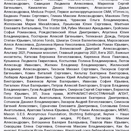
Александрович, Савицкая Людмила Алексеевна, Маркелов Сергей
Евгеньевич, Камалягин Денис Николаевич, Апахончич Дарья
Александровна, Medusa Project, Первое антикоррупционное СМИ, VTimes.io,
Баданин Роман Сергеевич, Гликин Максим Александрович, Маняхин Петр
Борисович, Ярош Юлия Петровна, Чуракова Ольга Владимировна,
Железнова Мария Михайловна, Лукьянова Юлия Сергеевна, Маетная
Елизавета Витальевна, The Insider SIA, Рубин Михаил Аркадьевич, Гройсман
Софья Романовна, Рождественский Илья Дмитриевич, Апухтина Юлия
Владимировна, Постернак Алексей Евгеньевич, Телеканал Дождь, Петров
Степан Юрьевич, Istories fonds, Шмагун Олеся Валентиновна, Мароховская
Алеся Алексеевна, Долинина Ирина Николаевна, Шлейнов Роман Юрьевич,
Анин Роман Александрович, Великовский Дмитрий Александрович,
Альтаир 2021, Ромашки монолит, Главный редактор 2021, Вега 2021, Важные
иноагенты, Каткова Вероника Вячеславовна, Карезина Инна Павловна,
Кузьмина Людмила Гавриловна, Костылева Полина Владимировна, Лютов
Александр Иванович, Жилкин Владимир Владимирович, Жилинский
Владимир Александрович, Тихонов Михаил Сергеевич, Пискунов Сергей
Евгеньевич, Ковин Виталий Сергеевич, Кильтау Екатерина Викторовна,
Любарев Аркадий Ефимович, Гурман Юрий Альбертович, Грезев Александр
Викторович, Важенков Артем Валерьевич, Иванова София Юрьевна,
Пигалкин Илья Валерьевич, Петров Алексей Викторович, Егоров Владимир
Владимирович, Гусев Андрей Юрьевич, Смирнов Сергей Сергеевич, Верзилов
Петр Юрьевич, ЗП, Зона права, ЖУРНАЛИСТ-ИНОСТРАННЫЙ АГЕНТ,
Вольтская Татьяна Анатольевна, Клепиковская Екатерина Дмитриевна,
Сотников Даниил Владимирович, Захаров Андрей Вячеславович, Симонов
Евгений Алексеевич, Сурначева Елизавета Дмитриевна, Соловьева Елена
Анатольевна, Арапова Галина Юрьевна, Перл Роман Александрович, МЕМО,
Mason G.E.S. Anonymous Foundation, Stichting Bellingcat, Якутия – Наше
Мнение, Москоу диджитал медиа, РС-Балт, Заговора Максим
Александрович, Ветошкина Валерия Валерьевна, Павлов Иван Юрьевич,
Скворцова Елена Сергеевна, Оленичев Максим Владимирович, Как бы
инагент, Кочетков Игорь Викторович, Иркутский союз библиофилов, Честные