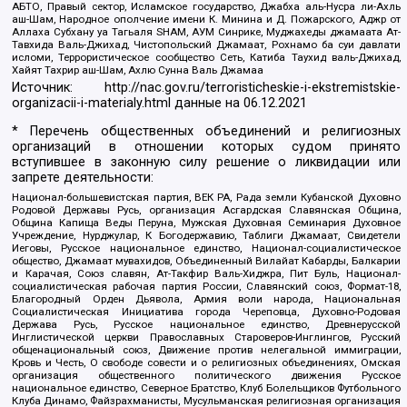
АБТО, Правый сектор, Исламское государство, Джабха аль-Нусра ли-Ахль
аш-Шам, Народное ополчение имени К. Минина и Д. Пожарского, Аджр от
Аллаха Субхану уа Тагьаля SHAM, АУМ Синрике, Муджахеды джамаата Ат-
Тавхида Валь-Джихад, Чистопольский Джамаат, Рохнамо ба суи давлати
исломи, Террористическое сообщество Сеть, Катиба Таухид валь-Джихад,
Хайят Тахрир аш-Шам, Ахлю Сунна Валь Джамаа
Источник:
http://nac.gov.ru/terroristicheskie-i-ekstremistskie-
organizacii-i-materialy.html
данные на
06.12.2021
* Перечень общественных объединений и религиозных
организаций в отношении которых судом принято
вступившее в законную силу решение о ликвидации или
запрете деятельности:
Национал-большевистская партия, ВЕК РА, Рада земли Кубанской Духовно
Родовой Державы Русь, организация Асгардская Славянская Община,
Община Капища Веды Перуна, Мужская Духовная Семинария Духовное
Учреждение, Нурджулар, К Богодержавию, Таблиги Джамаат, Свидетели
Иеговы, Русское национальное единство, Национал-социалистическое
общество, Джамаат мувахидов, Объединенный Вилайат Кабарды, Балкарии
и Карачая, Союз славян, Ат-Такфир Валь-Хиджра, Пит Буль, Национал-
социалистическая рабочая партия России, Славянский союз, Формат-18,
Благородный Орден Дьявола, Армия воли народа, Национальная
Социалистическая Инициатива города Череповца, Духовно-Родовая
Держава Русь, Русское национальное единство, Древнерусской
Инглистической церкви Православных Староверов-Инглингов, Русский
общенациональный союз, Движение против нелегальной иммиграции,
Кровь и Честь, О свободе совести и о религиозных объединениях, Омская
организация общественного политического движения Русское
национальное единство, Северное Братство, Клуб Болельщиков Футбольного
Клуба Динамо, Файзрахманисты, Мусульманская религиозная организация