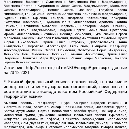
Мельникова Валентина Дмитриевна, Вититинова Елена Владимировна,
Баженова Светлана Куприяновна, Исаев Сергей Владимирович, Максимов
Сергей Владимирович, Беляев Сергей Иванович, Голубева Елена
Николаевна, Ганнушкина Светлана Алексеевна, Закс Елена Владимировна,
Буртина Елена Юрьевна, Гендель Людмила Залмановна, Кокорина
Екатерина Алексеевна, Шуманов Илья Вячеславович, Арапова Галина
Юрьевна, Свечников Анатолий Мариевич, Прохоров Вадим Юрьевич,
Шахова Елена Владимировна, Подузов Сергей Васильевич, Протасова
Ирина Вячеславовна, Литинский Леонид Борисович, Лукашевский Сергей
Маркович, Бахмин Вячеслав Иванович, Шабад Анатолий Ефимович, Сухих
Дарья Николаевна, Орлов Олег Петрович, Добровольская Анна
Дмитриевна, Королева Александра Евгеньевна, Смирнов Владимир
Александрович, Вицин Сергей Ефимович, Золотухин Борис Андреевич,
Левинсон Лев Семенович, Локшина Татьяна Иосифовна, Орлов Олег
Петрович, Полякова Мара Федоровна, Резник Генри Маркович, Захаров
Герман Константинович
Источник:
http://unro.minjust.ru/NKOForeignAgent.aspx
данные
на
23.12.2021
* Единый федеральный список организаций, в том числе
иностранных и международных организаций, признанных в
соответствии с законодательством Российской Федерации
террористическими:
Высший военный Маджлисуль Шура, Конгресс народов Ичкерии и
Дагестана, База, Асбат аль-Ансар, Священная война, Исламская группа,
Братья-мусульмане, Партия исламского освобождения, Лашкар-И-Тайба,
Исламская группа, Движение Талибан, Исламская партия Туркестана,
Общество социальных реформ, Общество возрождения исламского
наследия, Дом двух святых, Джунд аш-Шам, Исламский джихад – Джамаат
моджахедов, Аль-Каида в странах исламского Магриба, Имарат Кавказ,