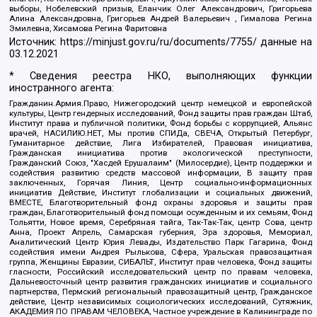
выборы, Нобелевский призыв, Еланчик Олег Александрович, Григорьева
Алина Александровна, Григорьев Андрей Валерьевич , Гималова Регина
Эмилевна, Хисамова Регина Фаритовна
Источник:
https://minjust.gov.ru/ru/documents/7755/
данные на
03.12.2021
* Сведения реестра НКО, выполняющих функции
иностранного агента:
Гражданин.Армия.Право, Нижегородский центр немецкой и европейской
культуры, Центр гендерных исследований, Фонд защиты прав граждан Штаб,
Институт права и публичной политики, Фонд борьбы с коррупцией, Альянс
врачей, НАСИЛИЮ.НЕТ, Мы против СПИДа, СВЕЧА, Открытый Петербург,
Гуманитарное действие, Лига Избирателей, Правовая инициатива,
Гражданская инициатива против экологической преступности,
Гражданский Союз, "Хасдей Ерушалаим" (Милосердие), Центр поддержки и
содействия развитию средств массовой информации, В защиту прав
заключенных, Горячая Линия, Центр социально-информационных
инициатив Действие, Институт глобализации и социальных движений,
ВМЕСТЕ, Благотворительный фонд охраны здоровья и защиты прав
граждан, Благотворительный фонд помощи осужденным и их семьям, Фонд
Тольятти, Новое время, Серебряная тайга, Так-Так-Так, центр Сова, центр
Анна, Проект Апрель, Самарская губерния, Эра здоровья, Мемориал,
Аналитический Центр Юрия Левады, Издательство Парк Гагарина, Фонд
содействия имени Андрея Рылькова, Сфера, Уральская правозащитная
группа, Женщины Евразии, СИБАЛЬТ, Институт прав человека, Фонд защиты
гласности, Российский исследовательский центр по правам человека,
Дальневосточный центр развития гражданских инициатив и социального
партнерства, Пермский региональный правозащитный центр, Гражданское
действие, Центр независимых социологических исследований, Сутяжник,
АКАДЕМИЯ ПО ПРАВАМ ЧЕЛОВЕКА, Частное учреждение в Калининграде по