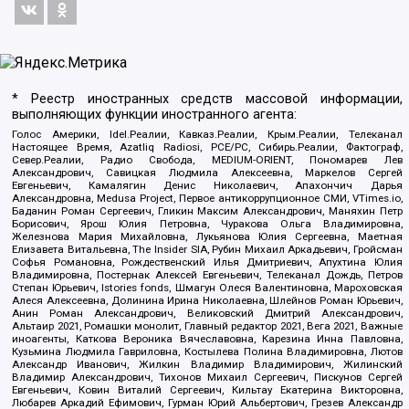
* Реестр иностранных средств массовой информации,
выполняющих функции иностранного агента:
Голос Америки, Idel.Реалии, Кавказ.Реалии, Крым.Реалии, Телеканал
Настоящее Время, Azatliq Radiosi, PCE/PC, Сибирь.Реалии, Фактограф,
Север.Реалии, Радио Свобода, MEDIUM-ORIENT, Пономарев Лев
Александрович, Савицкая Людмила Алексеевна, Маркелов Сергей
Евгеньевич, Камалягин Денис Николаевич, Апахончич Дарья
Александровна, Medusa Project, Первое антикоррупционное СМИ, VTimes.io,
Баданин Роман Сергеевич, Гликин Максим Александрович, Маняхин Петр
Борисович, Ярош Юлия Петровна, Чуракова Ольга Владимировна,
Железнова Мария Михайловна, Лукьянова Юлия Сергеевна, Маетная
Елизавета Витальевна, The Insider SIA, Рубин Михаил Аркадьевич, Гройсман
Софья Романовна, Рождественский Илья Дмитриевич, Апухтина Юлия
Владимировна, Постернак Алексей Евгеньевич, Телеканал Дождь, Петров
Степан Юрьевич, Istories fonds, Шмагун Олеся Валентиновна, Мароховская
Алеся Алексеевна, Долинина Ирина Николаевна, Шлейнов Роман Юрьевич,
Анин Роман Александрович, Великовский Дмитрий Александрович,
Альтаир 2021, Ромашки монолит, Главный редактор 2021, Вега 2021, Важные
иноагенты, Каткова Вероника Вячеславовна, Карезина Инна Павловна,
Кузьмина Людмила Гавриловна, Костылева Полина Владимировна, Лютов
Александр Иванович, Жилкин Владимир Владимирович, Жилинский
Владимир Александрович, Тихонов Михаил Сергеевич, Пискунов Сергей
Евгеньевич, Ковин Виталий Сергеевич, Кильтау Екатерина Викторовна,
Любарев Аркадий Ефимович, Гурман Юрий Альбертович, Грезев Александр