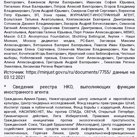
Викторович, Важенков Артем Валерьевич, Иванова София Юрьевна,
Пигалкин Илья Валерьевич, Петров Алексей Викторович, Егоров Владимир
Владимирович, Гусев Андрей Юрьевич, Смирнов Сергей Сергеевич, Верзилов
Петр Юрьевич, ЗП, Зона права, ЖУРНАЛИСТ-ИНОСТРАННЫЙ АГЕНТ,
Вольтская Татьяна Анатольевна, Клепиковская Екатерина Дмитриевна,
Сотников Даниил Владимирович, Захаров Андрей Вячеславович, Симонов
Евгений Алексеевич, Сурначева Елизавета Дмитриевна, Соловьева Елена
Анатольевна, Арапова Галина Юрьевна, Перл Роман Александрович, МЕМО,
Mason G.E.S. Anonymous Foundation, Stichting Bellingcat, Якутия – Наше
Мнение, Москоу диджитал медиа, РС-Балт, Заговора Максим
Александрович, Ветошкина Валерия Валерьевна, Павлов Иван Юрьевич,
Скворцова Елена Сергеевна, Оленичев Максим Владимирович, Как бы
инагент, Кочетков Игорь Викторович, Иркутский союз библиофилов, Честные
выборы, Нобелевский призыв, Еланчик Олег Александрович, Григорьева
Алина Александровна, Григорьев Андрей Валерьевич , Гималова Регина
Эмилевна, Хисамова Регина Фаритовна
Источник:
https://minjust.gov.ru/ru/documents/7755/
данные на
03.12.2021
* Сведения реестра НКО, выполняющих функции
иностранного агента:
Гражданин.Армия.Право, Нижегородский центр немецкой и европейской
культуры, Центр гендерных исследований, Фонд защиты прав граждан Штаб,
Институт права и публичной политики, Фонд борьбы с коррупцией, Альянс
врачей, НАСИЛИЮ.НЕТ, Мы против СПИДа, СВЕЧА, Открытый Петербург,
Гуманитарное действие, Лига Избирателей, Правовая инициатива,
Гражданская инициатива против экологической преступности,
Гражданский Союз, "Хасдей Ерушалаим" (Милосердие), Центр поддержки и
содействия развитию средств массовой информации, В защиту прав
заключенных, Горячая Линия, Центр социально-информационных