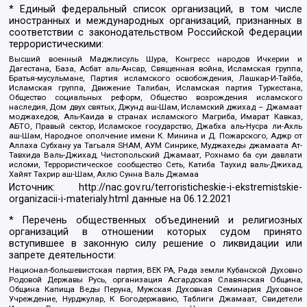
* Единый федеральный список организаций, в том числе
иностранных и международных организаций, признанных в
соответствии с законодательством Российской Федерации
террористическими:
Высший военный Маджлисуль Шура, Конгресс народов Ичкерии и
Дагестана, База, Асбат аль-Ансар, Священная война, Исламская группа,
Братья-мусульмане, Партия исламского освобождения, Лашкар-И-Тайба,
Исламская группа, Движение Талибан, Исламская партия Туркестана,
Общество социальных реформ, Общество возрождения исламского
наследия, Дом двух святых, Джунд аш-Шам, Исламский джихад – Джамаат
моджахедов, Аль-Каида в странах исламского Магриба, Имарат Кавказ,
АБТО, Правый сектор, Исламское государство, Джабха аль-Нусра ли-Ахль
аш-Шам, Народное ополчение имени К. Минина и Д. Пожарского, Аджр от
Аллаха Субхану уа Тагьаля SHAM, АУМ Синрике, Муджахеды джамаата Ат-
Тавхида Валь-Джихад, Чистопольский Джамаат, Рохнамо ба суи давлати
исломи, Террористическое сообщество Сеть, Катиба Таухид валь-Джихад,
Хайят Тахрир аш-Шам, Ахлю Сунна Валь Джамаа
Источник:
http://nac.gov.ru/terroristicheskie-i-ekstremistskie-
organizacii-i-materialy.html
данные на
06.12.2021
* Перечень общественных объединений и религиозных
организаций в отношении которых судом принято
вступившее в законную силу решение о ликвидации или
запрете деятельности:
Национал-большевистская партия, ВЕК РА, Рада земли Кубанской Духовно
Родовой Державы Русь, организация Асгардская Славянская Община,
Община Капища Веды Перуна, Мужская Духовная Семинария Духовное
Учреждение, Нурджулар, К Богодержавию, Таблиги Джамаат, Свидетели