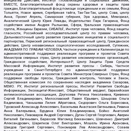
инициатив Действие, Институт глобализации и социальных движений,
ВМЕСТЕ, Благотворительный фонд охраны здоровья и защиты прав
граждан, Благотворительный фонд помощи осужденным и их семьям, Фонд
Тольятти, Новое время, Серебряная тайга, Так-Так-Так, центр Сова, центр
Анна, Проект Апрель, Самарская губерния, Эра здоровья, Мемориал,
Аналитический Центр Юрия Левады, Издательство Парк Гагарина, Фонд
содействия имени Андрея Рылькова, Сфера, Уральская правозащитная
группа, Женщины Евразии, СИБАЛЬТ, Институт прав человека, Фонд защиты
гласности, Российский исследовательский центр по правам человека,
Дальневосточный центр развития гражданских инициатив и социального
партнерства, Пермский региональный правозащитный центр, Гражданское
действие, Центр независимых социологических исследований, Сутяжник,
АКАДЕМИЯ ПО ПРАВАМ ЧЕЛОВЕКА, Частное учреждение в Калининграде по
административной поддержке реализации программ и проектов Совета
Министров северных стран, Центр развития некоммерческих организаций,
Гражданское содействие, Интернешнл-Р, Центр Защиты Прав Средств
Массовой Информации, Институт развития прессы - Сибирь, Частное
учреждение в Санкт-Петербурге по административной поддержке
реализации программ и проектов Совета Министров Северных Стран, Фонд
поддержки свободы прессы, Гражданский контроль, Человек и Закон,
Общественная комиссия по сохранению наследия академика Сахарова,
МЕМО. РУ, Институт региональной прессы, Институт Развития Свободы
Информации, Экозащита!-Женсовет, Общественный вердикт, Евразийская
антимонопольная ассоциация, Дзугкоева Регина Николаевна, Кривенко
Сергей Владимирович, Милославский Павел Юрьевич, Шнырова Ольга
Вадимовна, Чанышева Лилия Айратовна, Сидорович Ольга Борисовна,
Туровский Александр Алексеевич, Васильева Анастасия Евгеньевна, Ривина
Анна Валерьевна, Бурдина Юлия Владимировна, Бойко Анатолий
Николаевич, Пивоваров Андрей Сергеевич, Дугин Сергей Георгиевич, Аверин
Виталий Евгеньевич, Барахоев Магомед Бекханович, Шевченко Дмитрий
Александрович, Шарипков Олег Викторович, Мошель Ирина Ароновна,
Шведов Григорий Сергеевич, Пономарев Лев Александрович, Созаев