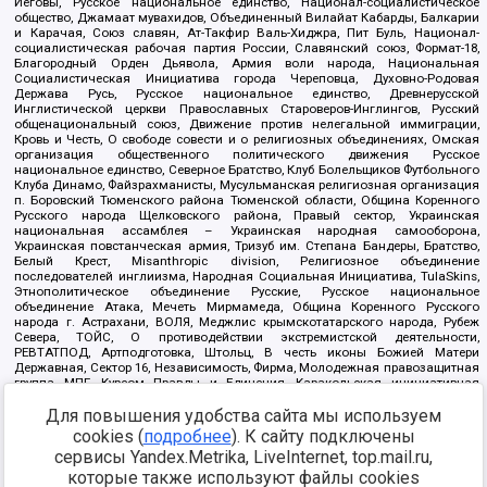
Иеговы, Русское национальное единство, Национал-социалистическое
общество, Джамаат мувахидов, Объединенный Вилайат Кабарды, Балкарии
и Карачая, Союз славян, Ат-Такфир Валь-Хиджра, Пит Буль, Национал-
социалистическая рабочая партия России, Славянский союз, Формат-18,
Благородный Орден Дьявола, Армия воли народа, Национальная
Социалистическая Инициатива города Череповца, Духовно-Родовая
Держава Русь, Русское национальное единство, Древнерусской
Инглистической церкви Православных Староверов-Инглингов, Русский
общенациональный союз, Движение против нелегальной иммиграции,
Кровь и Честь, О свободе совести и о религиозных объединениях, Омская
организация общественного политического движения Русское
национальное единство, Северное Братство, Клуб Болельщиков Футбольного
Клуба Динамо, Файзрахманисты, Мусульманская религиозная организация
п. Боровский Тюменского района Тюменской области, Община Коренного
Русского народа Щелковского района, Правый сектор, Украинская
национальная ассамблея – Украинская народная самооборона,
Украинская повстанческая армия, Тризуб им. Степана Бандеры, Братство,
Белый Крест, Misanthropic division, Религиозное объединение
последователей инглиизма, Народная Социальная Инициатива, TulaSkins,
Этнополитическое объединение Русские, Русское национальное
объединение Атака, Мечеть Мирмамеда, Община Коренного Русского
народа г. Астрахани, ВОЛЯ, Меджлис крымскотатарского народа, Рубеж
Севера, ТОЙС, О противодействии экстремистской деятельности,
РЕВТАТПОД, Артподготовка, Штольц, В честь иконы Божией Матери
Державная, Сектор 16, Независимость, Фирма, Молодежная правозащитная
группа МПГ, Курсом Правды и Единения, Каракольская инициативная
группа, Автоград Крю, Союз Славянских Сил Руси, Алля-Аят,
Для повышения удобства сайта мы используем
Благотворительный пансионат Ак Умут, Русская республика Русь,
Арестантское уголовное единство, Башкорт, Нация и свобода, W.H.С., Фалунь
cookies (
подробнее
). К сайту подключены
Дафа, Иртыш Ultras, Русский Патриотический клуб-Новокузнецк/РПК,
сервисы Yandex.Metrika, LiveInternet, top.mail.ru,
Сибирский державный союз, Фонд борьбы с коррупцией, Фонд защиты прав
граждан, Штабы Навального, Совет граждан СССР Прикубанского округа г.
которые также используют файлы cookies