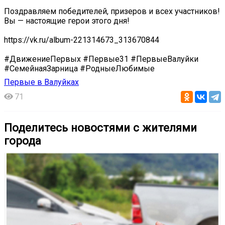
Поздравляем победителей, призеров и всех участников!
Вы — настоящие герои этого дня!
https://vk.ru/album-221314673_313670844
#ДвижениеПервых #Первые31 #ПервыеВалуйки
#СемейнаяЗарница #РодныеЛюбимые
Первые в Валуйках
71
Поделитесь новостями с жителями
города