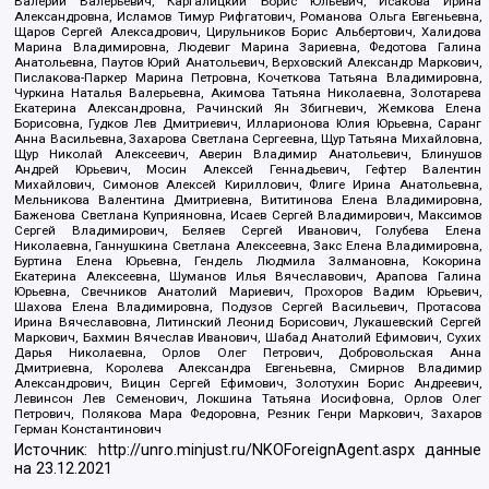
Валерий Валерьевич, Каргалицкий Борис Юльевич, Исакова Ирина
Александровна, Исламов Тимур Рифгатович, Романова Ольга Евгеньевна,
Щаров Сергей Алексадрович, Цирульников Борис Альбертович, Халидова
Марина Владимировна, Людевиг Марина Зариевна, Федотова Галина
Анатольевна, Паутов Юрий Анатольевич, Верховский Александр Маркович,
Пислакова-Паркер Марина Петровна, Кочеткова Татьяна Владимировна,
Чуркина Наталья Валерьевна, Акимова Татьяна Николаевна, Золотарева
Екатерина Александровна, Рачинский Ян Збигневич, Жемкова Елена
Борисовна, Гудков Лев Дмитриевич, Илларионова Юлия Юрьевна, Саранг
Анна Васильевна, Захарова Светлана Сергеевна, Щур Татьяна Михайловна,
Щур Николай Алексеевич, Аверин Владимир Анатольевич, Блинушов
Андрей Юрьевич, Мосин Алексей Геннадьевич, Гефтер Валентин
Михайлович, Симонов Алексей Кириллович, Флиге Ирина Анатольевна,
Мельникова Валентина Дмитриевна, Вититинова Елена Владимировна,
Баженова Светлана Куприяновна, Исаев Сергей Владимирович, Максимов
Сергей Владимирович, Беляев Сергей Иванович, Голубева Елена
Николаевна, Ганнушкина Светлана Алексеевна, Закс Елена Владимировна,
Буртина Елена Юрьевна, Гендель Людмила Залмановна, Кокорина
Екатерина Алексеевна, Шуманов Илья Вячеславович, Арапова Галина
Юрьевна, Свечников Анатолий Мариевич, Прохоров Вадим Юрьевич,
Шахова Елена Владимировна, Подузов Сергей Васильевич, Протасова
Ирина Вячеславовна, Литинский Леонид Борисович, Лукашевский Сергей
Маркович, Бахмин Вячеслав Иванович, Шабад Анатолий Ефимович, Сухих
Дарья Николаевна, Орлов Олег Петрович, Добровольская Анна
Дмитриевна, Королева Александра Евгеньевна, Смирнов Владимир
Александрович, Вицин Сергей Ефимович, Золотухин Борис Андреевич,
Левинсон Лев Семенович, Локшина Татьяна Иосифовна, Орлов Олег
Петрович, Полякова Мара Федоровна, Резник Генри Маркович, Захаров
Герман Константинович
Источник:
http://unro.minjust.ru/NKOForeignAgent.aspx
данные
на
23.12.2021