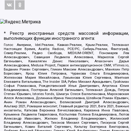
* Реестр иностранных средств массовой информации,
выполняющих функции иностранного агента:
Голос Америки, Idel.Реалии, Кавказ.Реалии, Крым.Реалии, Телеканал
Настоящее Время, Azatliq Radiosi, PCE/PC, Сибирь.Реалии, Фактограф,
Север.Реалии, Радио Свобода, MEDIUM-ORIENT, Пономарев Лев
Александрович, Савицкая Людмила Алексеевна, Маркелов Сергей
Евгеньевич, Камалягин Денис Николаевич, Апахончич Дарья
Александровна, Medusa Project, Первое антикоррупционное СМИ, VTimes.io,
Баданин Роман Сергеевич, Гликин Максим Александрович, Маняхин Петр
Борисович, Ярош Юлия Петровна, Чуракова Ольга Владимировна,
Железнова Мария Михайловна, Лукьянова Юлия Сергеевна, Маетная
Елизавета Витальевна, The Insider SIA, Рубин Михаил Аркадьевич, Гройсман
Софья Романовна, Рождественский Илья Дмитриевич, Апухтина Юлия
Владимировна, Постернак Алексей Евгеньевич, Телеканал Дождь, Петров
Степан Юрьевич, Istories fonds, Шмагун Олеся Валентиновна, Мароховская
Алеся Алексеевна, Долинина Ирина Николаевна, Шлейнов Роман Юрьевич,
Анин Роман Александрович, Великовский Дмитрий Александрович,
Альтаир 2021, Ромашки монолит, Главный редактор 2021, Вега 2021, Важные
иноагенты, Каткова Вероника Вячеславовна, Карезина Инна Павловна,
Кузьмина Людмила Гавриловна, Костылева Полина Владимировна, Лютов
Александр Иванович, Жилкин Владимир Владимирович, Жилинский
Владимир Александрович, Тихонов Михаил Сергеевич, Пискунов Сергей
Евгеньевич, Ковин Виталий Сергеевич, Кильтау Екатерина Викторовна,
Любарев Аркадий Ефимович, Гурман Юрий Альбертович, Грезев Александр