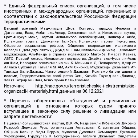
* Единый федеральный список организаций, в том числе
иностранных и международных организаций, признанных в
соответствии с законодательством Российской Федерации
террористическими:
Высший военный Маджлисуль Шура, Конгресс народов Ичкерии и
Дагестана, База, Асбат аль-Ансар, Священная война, Исламская группа,
Братья-мусульмане, Партия исламского освобождения, Лашкар-И-Тайба,
Исламская группа, Движение Талибан, Исламская партия Туркестана,
Общество социальных реформ, Общество возрождения исламского
наследия, Дом двух святых, Джунд аш-Шам, Исламский джихад – Джамаат
моджахедов, Аль-Каида в странах исламского Магриба, Имарат Кавказ,
АБТО, Правый сектор, Исламское государство, Джабха аль-Нусра ли-Ахль
аш-Шам, Народное ополчение имени К. Минина и Д. Пожарского, Аджр от
Аллаха Субхану уа Тагьаля SHAM, АУМ Синрике, Муджахеды джамаата Ат-
Тавхида Валь-Джихад, Чистопольский Джамаат, Рохнамо ба суи давлати
исломи, Террористическое сообщество Сеть, Катиба Таухид валь-Джихад,
Хайят Тахрир аш-Шам, Ахлю Сунна Валь Джамаа
Источник:
http://nac.gov.ru/terroristicheskie-i-ekstremistskie-
organizacii-i-materialy.html
данные на
06.12.2021
* Перечень общественных объединений и религиозных
организаций в отношении которых судом принято
вступившее в законную силу решение о ликвидации или
запрете деятельности:
Национал-большевистская партия, ВЕК РА, Рада земли Кубанской Духовно
Родовой Державы Русь, организация Асгардская Славянская Община,
Община Капища Веды Перуна, Мужская Духовная Семинария Духовное
Учреждение, Нурджулар, К Богодержавию, Таблиги Джамаат, Свидетели