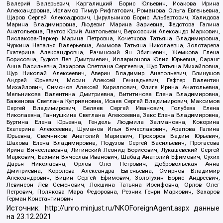
Валерий Валерьевич, Каргалицкий Борис Юльевич, Исакова Ирина
Александровна, Исламов Тимур Рифгатович, Романова Ольга Евгеньевна,
Щаров Сергей Алексадрович, Цирульников Борис Альбертович, Халидова
Марина Владимировна, Людевиг Марина Зариевна, Федотова Галина
Анатольевна, Паутов Юрий Анатольевич, Верховский Александр Маркович,
Пислакова-Паркер Марина Петровна, Кочеткова Татьяна Владимировна,
Чуркина Наталья Валерьевна, Акимова Татьяна Николаевна, Золотарева
Екатерина Александровна, Рачинский Ян Збигневич, Жемкова Елена
Борисовна, Гудков Лев Дмитриевич, Илларионова Юлия Юрьевна, Саранг
Анна Васильевна, Захарова Светлана Сергеевна, Щур Татьяна Михайловна,
Щур Николай Алексеевич, Аверин Владимир Анатольевич, Блинушов
Андрей Юрьевич, Мосин Алексей Геннадьевич, Гефтер Валентин
Михайлович, Симонов Алексей Кириллович, Флиге Ирина Анатольевна,
Мельникова Валентина Дмитриевна, Вититинова Елена Владимировна,
Баженова Светлана Куприяновна, Исаев Сергей Владимирович, Максимов
Сергей Владимирович, Беляев Сергей Иванович, Голубева Елена
Николаевна, Ганнушкина Светлана Алексеевна, Закс Елена Владимировна,
Буртина Елена Юрьевна, Гендель Людмила Залмановна, Кокорина
Екатерина Алексеевна, Шуманов Илья Вячеславович, Арапова Галина
Юрьевна, Свечников Анатолий Мариевич, Прохоров Вадим Юрьевич,
Шахова Елена Владимировна, Подузов Сергей Васильевич, Протасова
Ирина Вячеславовна, Литинский Леонид Борисович, Лукашевский Сергей
Маркович, Бахмин Вячеслав Иванович, Шабад Анатолий Ефимович, Сухих
Дарья Николаевна, Орлов Олег Петрович, Добровольская Анна
Дмитриевна, Королева Александра Евгеньевна, Смирнов Владимир
Александрович, Вицин Сергей Ефимович, Золотухин Борис Андреевич,
Левинсон Лев Семенович, Локшина Татьяна Иосифовна, Орлов Олег
Петрович, Полякова Мара Федоровна, Резник Генри Маркович, Захаров
Герман Константинович
Источник:
http://unro.minjust.ru/NKOForeignAgent.aspx
данные
на
23.12.2021