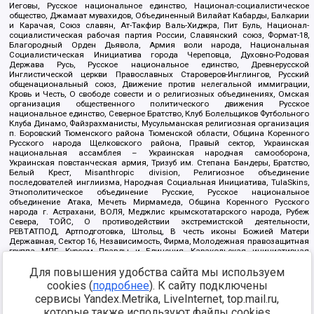
Иеговы, Русское национальное единство, Национал-социалистическое
общество, Джамаат мувахидов, Объединенный Вилайат Кабарды, Балкарии
и Карачая, Союз славян, Ат-Такфир Валь-Хиджра, Пит Буль, Национал-
социалистическая рабочая партия России, Славянский союз, Формат-18,
Благородный Орден Дьявола, Армия воли народа, Национальная
Социалистическая Инициатива города Череповца, Духовно-Родовая
Держава Русь, Русское национальное единство, Древнерусской
Инглистической церкви Православных Староверов-Инглингов, Русский
общенациональный союз, Движение против нелегальной иммиграции,
Кровь и Честь, О свободе совести и о религиозных объединениях, Омская
организация общественного политического движения Русское
национальное единство, Северное Братство, Клуб Болельщиков Футбольного
Клуба Динамо, Файзрахманисты, Мусульманская религиозная организация
п. Боровский Тюменского района Тюменской области, Община Коренного
Русского народа Щелковского района, Правый сектор, Украинская
национальная ассамблея – Украинская народная самооборона,
Украинская повстанческая армия, Тризуб им. Степана Бандеры, Братство,
Белый Крест, Misanthropic division, Религиозное объединение
последователей инглиизма, Народная Социальная Инициатива, TulaSkins,
Этнополитическое объединение Русские, Русское национальное
объединение Атака, Мечеть Мирмамеда, Община Коренного Русского
народа г. Астрахани, ВОЛЯ, Меджлис крымскотатарского народа, Рубеж
Севера, ТОЙС, О противодействии экстремистской деятельности,
РЕВТАТПОД, Артподготовка, Штольц, В честь иконы Божией Матери
Державная, Сектор 16, Независимость, Фирма, Молодежная правозащитная
группа МПГ, Курсом Правды и Единения, Каракольская инициативная
группа, Автоград Крю, Союз Славянских Сил Руси, Алля-Аят,
Для повышения удобства сайта мы используем
Благотворительный пансионат Ак Умут, Русская республика Русь,
Арестантское уголовное единство, Башкорт, Нация и свобода, W.H.С., Фалунь
cookies (
подробнее
). К сайту подключены
Дафа, Иртыш Ultras, Русский Патриотический клуб-Новокузнецк/РПК,
сервисы Yandex.Metrika, LiveInternet, top.mail.ru,
Сибирский державный союз, Фонд борьбы с коррупцией, Фонд защиты прав
граждан, Штабы Навального, Совет граждан СССР Прикубанского округа г.
которые также используют файлы cookies