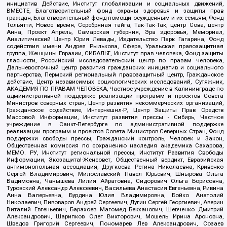
инициатив Действие, Институт глобализации и социальных движений,
ВМЕСТЕ, Благотворительный фонд охраны здоровья и защиты прав
граждан, Благотворительный фонд помощи осужденным и их семьям, Фонд
Тольятти, Новое время, Серебряная тайга, Так-Так-Так, центр Сова, центр
Анна, Проект Апрель, Самарская губерния, Эра здоровья, Мемориал,
Аналитический Центр Юрия Левады, Издательство Парк Гагарина, Фонд
содействия имени Андрея Рылькова, Сфера, Уральская правозащитная
группа, Женщины Евразии, СИБАЛЬТ, Институт прав человека, Фонд защиты
гласности, Российский исследовательский центр по правам человека,
Дальневосточный центр развития гражданских инициатив и социального
партнерства, Пермский региональный правозащитный центр, Гражданское
действие, Центр независимых социологических исследований, Сутяжник,
АКАДЕМИЯ ПО ПРАВАМ ЧЕЛОВЕКА, Частное учреждение в Калининграде по
административной поддержке реализации программ и проектов Совета
Министров северных стран, Центр развития некоммерческих организаций,
Гражданское содействие, Интернешнл-Р, Центр Защиты Прав Средств
Массовой Информации, Институт развития прессы - Сибирь, Частное
учреждение в Санкт-Петербурге по административной поддержке
реализации программ и проектов Совета Министров Северных Стран, Фонд
поддержки свободы прессы, Гражданский контроль, Человек и Закон,
Общественная комиссия по сохранению наследия академика Сахарова,
МЕМО. РУ, Институт региональной прессы, Институт Развития Свободы
Информации, Экозащита!-Женсовет, Общественный вердикт, Евразийская
антимонопольная ассоциация, Дзугкоева Регина Николаевна, Кривенко
Сергей Владимирович, Милославский Павел Юрьевич, Шнырова Ольга
Вадимовна, Чанышева Лилия Айратовна, Сидорович Ольга Борисовна,
Туровский Александр Алексеевич, Васильева Анастасия Евгеньевна, Ривина
Анна Валерьевна, Бурдина Юлия Владимировна, Бойко Анатолий
Николаевич, Пивоваров Андрей Сергеевич, Дугин Сергей Георгиевич, Аверин
Виталий Евгеньевич, Барахоев Магомед Бекханович, Шевченко Дмитрий
Александрович, Шарипков Олег Викторович, Мошель Ирина Ароновна,
Шведов Григорий Сергеевич, Пономарев Лев Александрович, Созаев