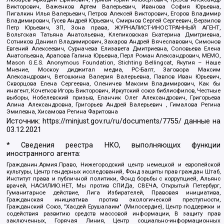
Викторович, Важенков Артем Валерьевич, Иванова София Юрьевна,
Пигалкин Илья Валерьевич, Петров Алексей Викторович, Егоров Владимир
Владимирович, Гусев Андрей Юрьевич, Смирнов Сергей Сергеевич, Верзилов
Петр Юрьевич, ЗП, Зона права, ЖУРНАЛИСТ-ИНОСТРАННЫЙ АГЕНТ,
Вольтская Татьяна Анатольевна, Клепиковская Екатерина Дмитриевна,
Сотников Даниил Владимирович, Захаров Андрей Вячеславович, Симонов
Евгений Алексеевич, Сурначева Елизавета Дмитриевна, Соловьева Елена
Анатольевна, Арапова Галина Юрьевна, Перл Роман Александрович, МЕМО,
Mason G.E.S. Anonymous Foundation, Stichting Bellingcat, Якутия – Наше
Мнение, Москоу диджитал медиа, РС-Балт, Заговора Максим
Александрович, Ветошкина Валерия Валерьевна, Павлов Иван Юрьевич,
Скворцова Елена Сергеевна, Оленичев Максим Владимирович, Как бы
инагент, Кочетков Игорь Викторович, Иркутский союз библиофилов, Честные
выборы, Нобелевский призыв, Еланчик Олег Александрович, Григорьева
Алина Александровна, Григорьев Андрей Валерьевич , Гималова Регина
Эмилевна, Хисамова Регина Фаритовна
Источник:
https://minjust.gov.ru/ru/documents/7755/
данные на
03.12.2021
* Сведения реестра НКО, выполняющих функции
иностранного агента:
Гражданин.Армия.Право, Нижегородский центр немецкой и европейской
культуры, Центр гендерных исследований, Фонд защиты прав граждан Штаб,
Институт права и публичной политики, Фонд борьбы с коррупцией, Альянс
врачей, НАСИЛИЮ.НЕТ, Мы против СПИДа, СВЕЧА, Открытый Петербург,
Гуманитарное действие, Лига Избирателей, Правовая инициатива,
Гражданская инициатива против экологической преступности,
Гражданский Союз, "Хасдей Ерушалаим" (Милосердие), Центр поддержки и
содействия развитию средств массовой информации, В защиту прав
заключенных, Горячая Линия, Центр социально-информационных