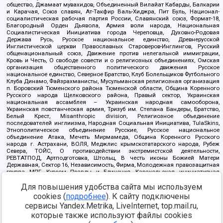
общество, Джамаат мувахидов, Объединенный Вилайат Кабарды, Балкарии
и Карачая, Союз славян, Ат-Такфир Валь-Хиджра, Пит Буль, Национал-
социалистическая рабочая партия России, Славянский союз, Формат-18,
Благородный Орден Дьявола, Армия воли народа, Национальная
Социалистическая Инициатива города Череповца, Духовно-Родовая
Держава Русь, Русское национальное единство, Древнерусской
Инглистической церкви Православных Староверов-Инглингов, Русский
общенациональный союз, Движение против нелегальной иммиграции,
Кровь и Честь, О свободе совести и о религиозных объединениях, Омская
организация общественного политического движения Русское
национальное единство, Северное Братство, Клуб Болельщиков Футбольного
Клуба Динамо, Файзрахманисты, Мусульманская религиозная организация
п. Боровский Тюменского района Тюменской области, Община Коренного
Русского народа Щелковского района, Правый сектор, Украинская
национальная ассамблея – Украинская народная самооборона,
Украинская повстанческая армия, Тризуб им. Степана Бандеры, Братство,
Белый Крест, Misanthropic division, Религиозное объединение
последователей инглиизма, Народная Социальная Инициатива, TulaSkins,
Этнополитическое объединение Русские, Русское национальное
объединение Атака, Мечеть Мирмамеда, Община Коренного Русского
народа г. Астрахани, ВОЛЯ, Меджлис крымскотатарского народа, Рубеж
Севера, ТОЙС, О противодействии экстремистской деятельности,
РЕВТАТПОД, Артподготовка, Штольц, В честь иконы Божией Матери
Державная, Сектор 16, Независимость, Фирма, Молодежная правозащитная
группа МПГ, Курсом Правды и Единения, Каракольская инициативная
группа, Автоград Крю, Союз Славянских Сил Руси, Алля-Аят,
Для повышения удобства сайта мы используем
Благотворительный пансионат Ак Умут, Русская республика Русь,
Арестантское уголовное единство, Башкорт, Нация и свобода, W.H.С., Фалунь
cookies (
подробнее
). К сайту подключены
Дафа, Иртыш Ultras, Русский Патриотический клуб-Новокузнецк/РПК,
сервисы Yandex.Metrika, LiveInternet, top.mail.ru,
Сибирский державный союз, Фонд борьбы с коррупцией, Фонд защиты прав
граждан, Штабы Навального, Совет граждан СССР Прикубанского округа г.
которые также используют файлы cookies
Краснодара