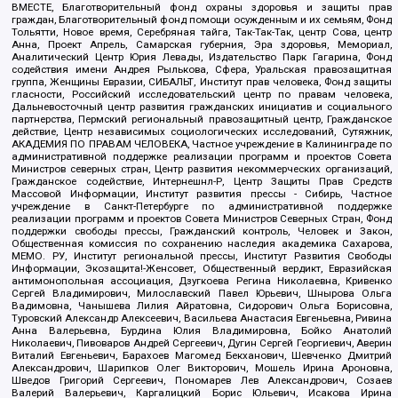
ВМЕСТЕ, Благотворительный фонд охраны здоровья и защиты прав
граждан, Благотворительный фонд помощи осужденным и их семьям, Фонд
Тольятти, Новое время, Серебряная тайга, Так-Так-Так, центр Сова, центр
Анна, Проект Апрель, Самарская губерния, Эра здоровья, Мемориал,
Аналитический Центр Юрия Левады, Издательство Парк Гагарина, Фонд
содействия имени Андрея Рылькова, Сфера, Уральская правозащитная
группа, Женщины Евразии, СИБАЛЬТ, Институт прав человека, Фонд защиты
гласности, Российский исследовательский центр по правам человека,
Дальневосточный центр развития гражданских инициатив и социального
партнерства, Пермский региональный правозащитный центр, Гражданское
действие, Центр независимых социологических исследований, Сутяжник,
АКАДЕМИЯ ПО ПРАВАМ ЧЕЛОВЕКА, Частное учреждение в Калининграде по
административной поддержке реализации программ и проектов Совета
Министров северных стран, Центр развития некоммерческих организаций,
Гражданское содействие, Интернешнл-Р, Центр Защиты Прав Средств
Массовой Информации, Институт развития прессы - Сибирь, Частное
учреждение в Санкт-Петербурге по административной поддержке
реализации программ и проектов Совета Министров Северных Стран, Фонд
поддержки свободы прессы, Гражданский контроль, Человек и Закон,
Общественная комиссия по сохранению наследия академика Сахарова,
МЕМО. РУ, Институт региональной прессы, Институт Развития Свободы
Информации, Экозащита!-Женсовет, Общественный вердикт, Евразийская
антимонопольная ассоциация, Дзугкоева Регина Николаевна, Кривенко
Сергей Владимирович, Милославский Павел Юрьевич, Шнырова Ольга
Вадимовна, Чанышева Лилия Айратовна, Сидорович Ольга Борисовна,
Туровский Александр Алексеевич, Васильева Анастасия Евгеньевна, Ривина
Анна Валерьевна, Бурдина Юлия Владимировна, Бойко Анатолий
Николаевич, Пивоваров Андрей Сергеевич, Дугин Сергей Георгиевич, Аверин
Виталий Евгеньевич, Барахоев Магомед Бекханович, Шевченко Дмитрий
Александрович, Шарипков Олег Викторович, Мошель Ирина Ароновна,
Шведов Григорий Сергеевич, Пономарев Лев Александрович, Созаев
Валерий Валерьевич, Каргалицкий Борис Юльевич, Исакова Ирина