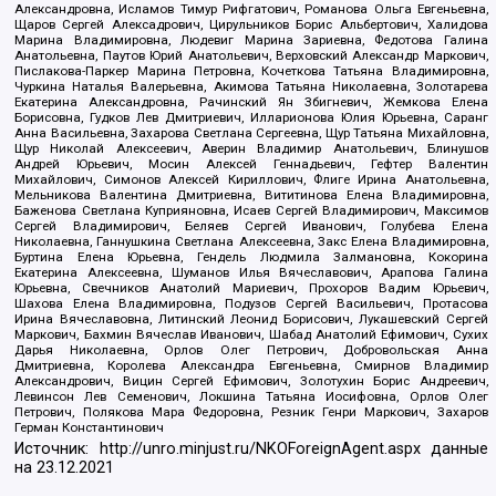
Александровна, Исламов Тимур Рифгатович, Романова Ольга Евгеньевна,
Щаров Сергей Алексадрович, Цирульников Борис Альбертович, Халидова
Марина Владимировна, Людевиг Марина Зариевна, Федотова Галина
Анатольевна, Паутов Юрий Анатольевич, Верховский Александр Маркович,
Пислакова-Паркер Марина Петровна, Кочеткова Татьяна Владимировна,
Чуркина Наталья Валерьевна, Акимова Татьяна Николаевна, Золотарева
Екатерина Александровна, Рачинский Ян Збигневич, Жемкова Елена
Борисовна, Гудков Лев Дмитриевич, Илларионова Юлия Юрьевна, Саранг
Анна Васильевна, Захарова Светлана Сергеевна, Щур Татьяна Михайловна,
Щур Николай Алексеевич, Аверин Владимир Анатольевич, Блинушов
Андрей Юрьевич, Мосин Алексей Геннадьевич, Гефтер Валентин
Михайлович, Симонов Алексей Кириллович, Флиге Ирина Анатольевна,
Мельникова Валентина Дмитриевна, Вититинова Елена Владимировна,
Баженова Светлана Куприяновна, Исаев Сергей Владимирович, Максимов
Сергей Владимирович, Беляев Сергей Иванович, Голубева Елена
Николаевна, Ганнушкина Светлана Алексеевна, Закс Елена Владимировна,
Буртина Елена Юрьевна, Гендель Людмила Залмановна, Кокорина
Екатерина Алексеевна, Шуманов Илья Вячеславович, Арапова Галина
Юрьевна, Свечников Анатолий Мариевич, Прохоров Вадим Юрьевич,
Шахова Елена Владимировна, Подузов Сергей Васильевич, Протасова
Ирина Вячеславовна, Литинский Леонид Борисович, Лукашевский Сергей
Маркович, Бахмин Вячеслав Иванович, Шабад Анатолий Ефимович, Сухих
Дарья Николаевна, Орлов Олег Петрович, Добровольская Анна
Дмитриевна, Королева Александра Евгеньевна, Смирнов Владимир
Александрович, Вицин Сергей Ефимович, Золотухин Борис Андреевич,
Левинсон Лев Семенович, Локшина Татьяна Иосифовна, Орлов Олег
Петрович, Полякова Мара Федоровна, Резник Генри Маркович, Захаров
Герман Константинович
Источник:
http://unro.minjust.ru/NKOForeignAgent.aspx
данные
на
23.12.2021