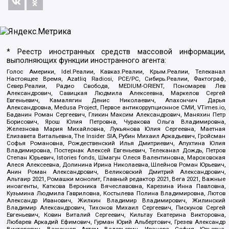
* Реестр иностранных средств массовой информации,
выполняющих функции иностранного агента:
Голос Америки, Idel.Реалии, Кавказ.Реалии, Крым.Реалии, Телеканал
Настоящее Время, Azatliq Radiosi, PCE/PC, Сибирь.Реалии, Фактограф,
Север.Реалии, Радио Свобода, MEDIUM-ORIENT, Пономарев Лев
Александрович, Савицкая Людмила Алексеевна, Маркелов Сергей
Евгеньевич, Камалягин Денис Николаевич, Апахончич Дарья
Александровна, Medusa Project, Первое антикоррупционное СМИ, VTimes.io,
Баданин Роман Сергеевич, Гликин Максим Александрович, Маняхин Петр
Борисович, Ярош Юлия Петровна, Чуракова Ольга Владимировна,
Железнова Мария Михайловна, Лукьянова Юлия Сергеевна, Маетная
Елизавета Витальевна, The Insider SIA, Рубин Михаил Аркадьевич, Гройсман
Софья Романовна, Рождественский Илья Дмитриевич, Апухтина Юлия
Владимировна, Постернак Алексей Евгеньевич, Телеканал Дождь, Петров
Степан Юрьевич, Istories fonds, Шмагун Олеся Валентиновна, Мароховская
Алеся Алексеевна, Долинина Ирина Николаевна, Шлейнов Роман Юрьевич,
Анин Роман Александрович, Великовский Дмитрий Александрович,
Альтаир 2021, Ромашки монолит, Главный редактор 2021, Вега 2021, Важные
иноагенты, Каткова Вероника Вячеславовна, Карезина Инна Павловна,
Кузьмина Людмила Гавриловна, Костылева Полина Владимировна, Лютов
Александр Иванович, Жилкин Владимир Владимирович, Жилинский
Владимир Александрович, Тихонов Михаил Сергеевич, Пискунов Сергей
Евгеньевич, Ковин Виталий Сергеевич, Кильтау Екатерина Викторовна,
Любарев Аркадий Ефимович, Гурман Юрий Альбертович, Грезев Александр
Викторович, Важенков Артем Валерьевич, Иванова София Юрьевна,