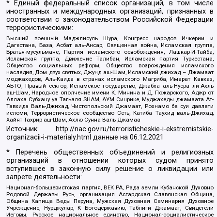
* Единый федеральный список организаций, в том числе
иностранных и международных организаций, признанных в
соответствии с законодательством Российской Федерации
террористическими:
Высший военный Маджлисуль Шура, Конгресс народов Ичкерии и
Дагестана, База, Асбат аль-Ансар, Священная война, Исламская группа,
Братья-мусульмане, Партия исламского освобождения, Лашкар-И-Тайба,
Исламская группа, Движение Талибан, Исламская партия Туркестана,
Общество социальных реформ, Общество возрождения исламского
наследия, Дом двух святых, Джунд аш-Шам, Исламский джихад – Джамаат
моджахедов, Аль-Каида в странах исламского Магриба, Имарат Кавказ,
АБТО, Правый сектор, Исламское государство, Джабха аль-Нусра ли-Ахль
аш-Шам, Народное ополчение имени К. Минина и Д. Пожарского, Аджр от
Аллаха Субхану уа Тагьаля SHAM, АУМ Синрике, Муджахеды джамаата Ат-
Тавхида Валь-Джихад, Чистопольский Джамаат, Рохнамо ба суи давлати
исломи, Террористическое сообщество Сеть, Катиба Таухид валь-Джихад,
Хайят Тахрир аш-Шам, Ахлю Сунна Валь Джамаа
Источник:
http://nac.gov.ru/terroristicheskie-i-ekstremistskie-
organizacii-i-materialy.html
данные на
06.12.2021
* Перечень общественных объединений и религиозных
организаций в отношении которых судом принято
вступившее в законную силу решение о ликвидации или
запрете деятельности:
Национал-большевистская партия, ВЕК РА, Рада земли Кубанской Духовно
Родовой Державы Русь, организация Асгардская Славянская Община,
Община Капища Веды Перуна, Мужская Духовная Семинария Духовное
Учреждение, Нурджулар, К Богодержавию, Таблиги Джамаат, Свидетели
Иеговы, Русское национальное единство, Национал-социалистическое