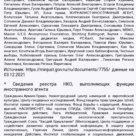
Пигалкин Илья Валерьевич, Петров Алексей Викторович, Егоров Владимир
Владимирович, Гусев Андрей Юрьевич, Смирнов Сергей Сергеевич, Верзилов
Петр Юрьевич, ЗП, Зона права, ЖУРНАЛИСТ-ИНОСТРАННЫЙ АГЕНТ,
Вольтская Татьяна Анатольевна, Клепиковская Екатерина Дмитриевна,
Сотников Даниил Владимирович, Захаров Андрей Вячеславович, Симонов
Евгений Алексеевич, Сурначева Елизавета Дмитриевна, Соловьева Елена
Анатольевна, Арапова Галина Юрьевна, Перл Роман Александрович, МЕМО,
Mason G.E.S. Anonymous Foundation, Stichting Bellingcat, Якутия – Наше
Мнение, Москоу диджитал медиа, РС-Балт, Заговора Максим
Александрович, Ветошкина Валерия Валерьевна, Павлов Иван Юрьевич,
Скворцова Елена Сергеевна, Оленичев Максим Владимирович, Как бы
инагент, Кочетков Игорь Викторович, Иркутский союз библиофилов, Честные
выборы, Нобелевский призыв, Еланчик Олег Александрович, Григорьева
Алина Александровна, Григорьев Андрей Валерьевич , Гималова Регина
Эмилевна, Хисамова Регина Фаритовна
Источник:
https://minjust.gov.ru/ru/documents/7755/
данные на
03.12.2021
* Сведения реестра НКО, выполняющих функции
иностранного агента:
Гражданин.Армия.Право, Нижегородский центр немецкой и европейской
культуры, Центр гендерных исследований, Фонд защиты прав граждан Штаб,
Институт права и публичной политики, Фонд борьбы с коррупцией, Альянс
врачей, НАСИЛИЮ.НЕТ, Мы против СПИДа, СВЕЧА, Открытый Петербург,
Гуманитарное действие, Лига Избирателей, Правовая инициатива,
Гражданская инициатива против экологической преступности,
Гражданский Союз, "Хасдей Ерушалаим" (Милосердие), Центр поддержки и
содействия развитию средств массовой информации, В защиту прав
заключенных, Горячая Линия, Центр социально-информационных
инициатив Действие, Институт глобализации и социальных движений,