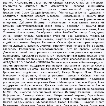
врачей, НАСИЛИЮ.НЕТ, Мы против СПИДа, СВЕЧА, Открытый Петербург,
Гуманитарное действие, Лига Избирателей, Правовая инициатива,
Гражданская инициатива против экологической преступности,
Гражданский Союз, "Хасдей Ерушалаим" (Милосердие), Центр поддержки и
содействия развитию средств массовой информации, В защиту прав
заключенных, Горячая Линия, Центр социально-информационных
инициатив Действие, Институт глобализации и социальных движений,
ВМЕСТЕ, Благотворительный фонд охраны здоровья и защиты прав
граждан, Благотворительный фонд помощи осужденным и их семьям, Фонд
Тольятти, Новое время, Серебряная тайга, Так-Так-Так, центр Сова, центр
Анна, Проект Апрель, Самарская губерния, Эра здоровья, Мемориал,
Аналитический Центр Юрия Левады, Издательство Парк Гагарина, Фонд
содействия имени Андрея Рылькова, Сфера, Уральская правозащитная
группа, Женщины Евразии, СИБАЛЬТ, Институт прав человека, Фонд защиты
гласности, Российский исследовательский центр по правам человека,
Дальневосточный центр развития гражданских инициатив и социального
партнерства, Пермский региональный правозащитный центр, Гражданское
действие, Центр независимых социологических исследований, Сутяжник,
АКАДЕМИЯ ПО ПРАВАМ ЧЕЛОВЕКА, Частное учреждение в Калининграде по
административной поддержке реализации программ и проектов Совета
Министров северных стран, Центр развития некоммерческих организаций,
Гражданское содействие, Интернешнл-Р, Центр Защиты Прав Средств
Массовой Информации, Институт развития прессы - Сибирь, Частное
учреждение в Санкт-Петербурге по административной поддержке
реализации программ и проектов Совета Министров Северных Стран, Фонд
поддержки свободы прессы, Гражданский контроль, Человек и Закон,
Общественная комиссия по сохранению наследия академика Сахарова,
МЕМО. РУ, Институт региональной прессы, Институт Развития Свободы
Информации, Экозащита!-Женсовет, Общественный вердикт, Евразийская
антимонопольная ассоциация, Дзугкоева Регина Николаевна, Кривенко
Сергей Владимирович, Милославский Павел Юрьевич, Шнырова Ольга
Вадимовна, Чанышева Лилия Айратовна, Сидорович Ольга Борисовна,