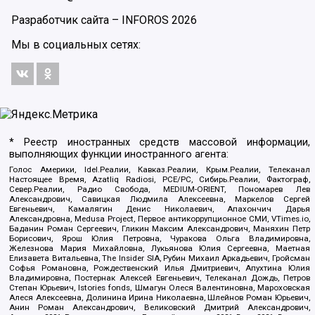
Разработчик сайта –
INFOROS
2026
Мы в социальных сетях:
* Реестр иностранных средств массовой информации,
выполняющих функции иностранного агента:
Голос Америки, Idel.Реалии, Кавказ.Реалии, Крым.Реалии, Телеканал
Настоящее Время, Azatliq Radiosi, PCE/PC, Сибирь.Реалии, Фактограф,
Север.Реалии, Радио Свобода, MEDIUM-ORIENT, Пономарев Лев
Александрович, Савицкая Людмила Алексеевна, Маркелов Сергей
Евгеньевич, Камалягин Денис Николаевич, Апахончич Дарья
Александровна, Medusa Project, Первое антикоррупционное СМИ, VTimes.io,
Баданин Роман Сергеевич, Гликин Максим Александрович, Маняхин Петр
Борисович, Ярош Юлия Петровна, Чуракова Ольга Владимировна,
Железнова Мария Михайловна, Лукьянова Юлия Сергеевна, Маетная
Елизавета Витальевна, The Insider SIA, Рубин Михаил Аркадьевич, Гройсман
Софья Романовна, Рождественский Илья Дмитриевич, Апухтина Юлия
Владимировна, Постернак Алексей Евгеньевич, Телеканал Дождь, Петров
Степан Юрьевич, Istories fonds, Шмагун Олеся Валентиновна, Мароховская
Алеся Алексеевна, Долинина Ирина Николаевна, Шлейнов Роман Юрьевич,
Анин Роман Александрович, Великовский Дмитрий Александрович,