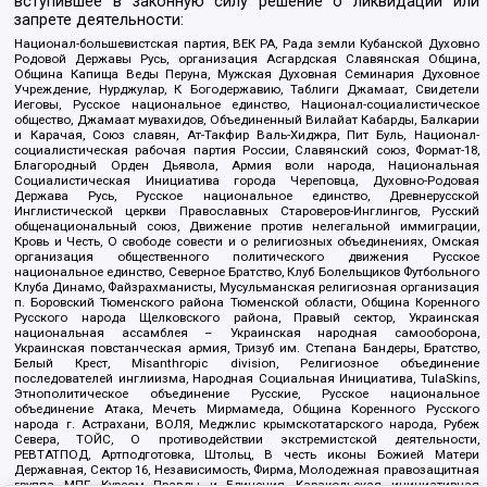
вступившее в законную силу решение о ликвидации или
запрете деятельности:
Национал-большевистская партия, ВЕК РА, Рада земли Кубанской Духовно
Родовой Державы Русь, организация Асгардская Славянская Община,
Община Капища Веды Перуна, Мужская Духовная Семинария Духовное
Учреждение, Нурджулар, К Богодержавию, Таблиги Джамаат, Свидетели
Иеговы, Русское национальное единство, Национал-социалистическое
общество, Джамаат мувахидов, Объединенный Вилайат Кабарды, Балкарии
и Карачая, Союз славян, Ат-Такфир Валь-Хиджра, Пит Буль, Национал-
социалистическая рабочая партия России, Славянский союз, Формат-18,
Благородный Орден Дьявола, Армия воли народа, Национальная
Социалистическая Инициатива города Череповца, Духовно-Родовая
Держава Русь, Русское национальное единство, Древнерусской
Инглистической церкви Православных Староверов-Инглингов, Русский
общенациональный союз, Движение против нелегальной иммиграции,
Кровь и Честь, О свободе совести и о религиозных объединениях, Омская
организация общественного политического движения Русское
национальное единство, Северное Братство, Клуб Болельщиков Футбольного
Клуба Динамо, Файзрахманисты, Мусульманская религиозная организация
п. Боровский Тюменского района Тюменской области, Община Коренного
Русского народа Щелковского района, Правый сектор, Украинская
национальная ассамблея – Украинская народная самооборона,
Украинская повстанческая армия, Тризуб им. Степана Бандеры, Братство,
Белый Крест, Misanthropic division, Религиозное объединение
последователей инглиизма, Народная Социальная Инициатива, TulaSkins,
Этнополитическое объединение Русские, Русское национальное
объединение Атака, Мечеть Мирмамеда, Община Коренного Русского
народа г. Астрахани, ВОЛЯ, Меджлис крымскотатарского народа, Рубеж
Севера, ТОЙС, О противодействии экстремистской деятельности,
РЕВТАТПОД, Артподготовка, Штольц, В честь иконы Божией Матери
Державная, Сектор 16, Независимость, Фирма, Молодежная правозащитная
группа МПГ, Курсом Правды и Единения, Каракольская инициативная