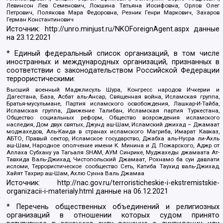
Левинсон Лев Семенович, Локшина Татьяна Иосифовна, Орлов Олег
Петрович, Полякова Мара Федоровна, Резник Генри Маркович, Захаров
Герман Константинович
Источник:
http://unro.minjust.ru/NKOForeignAgent.aspx
данные
на
23.12.2021
* Единый федеральный список организаций, в том числе
иностранных и международных организаций, признанных в
соответствии с законодательством Российской Федерации
террористическими:
Высший военный Маджлисуль Шура, Конгресс народов Ичкерии и
Дагестана, База, Асбат аль-Ансар, Священная война, Исламская группа,
Братья-мусульмане, Партия исламского освобождения, Лашкар-И-Тайба,
Исламская группа, Движение Талибан, Исламская партия Туркестана,
Общество социальных реформ, Общество возрождения исламского
наследия, Дом двух святых, Джунд аш-Шам, Исламский джихад – Джамаат
моджахедов, Аль-Каида в странах исламского Магриба, Имарат Кавказ,
АБТО, Правый сектор, Исламское государство, Джабха аль-Нусра ли-Ахль
аш-Шам, Народное ополчение имени К. Минина и Д. Пожарского, Аджр от
Аллаха Субхану уа Тагьаля SHAM, АУМ Синрике, Муджахеды джамаата Ат-
Тавхида Валь-Джихад, Чистопольский Джамаат, Рохнамо ба суи давлати
исломи, Террористическое сообщество Сеть, Катиба Таухид валь-Джихад,
Хайят Тахрир аш-Шам, Ахлю Сунна Валь Джамаа
Источник:
http://nac.gov.ru/terroristicheskie-i-ekstremistskie-
organizacii-i-materialy.html
данные на
06.12.2021
* Перечень общественных объединений и религиозных
организаций в отношении которых судом принято