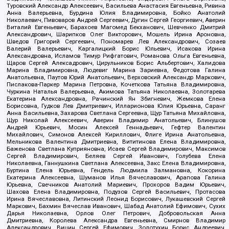
Туровский Александр Алексеевич, Васильева Анастасия Евгеньевна, Ривина
Анна Валерьевна, Бурдина Юлия Владимировна, Бойко Анатолий
Николаевич, Пивоваров Андрей Сергеевич, Дугин Сергей Георгиевич, Аверин
Виталий Евгеньевич, Барахоев Магомед Бекханович, Шевченко Дмитрий
Александрович, Шарипков Олег Викторович, Мошель Ирина Ароновна,
Шведов Григорий Сергеевич, Пономарев Лев Александрович, Созаев
Валерий Валерьевич, Каргалицкий Борис Юльевич, Исакова Ирина
Александровна, Исламов Тимур Рифгатович, Романова Ольга Евгеньевна,
Щаров Сергей Алексадрович, Цирульников Борис Альбертович, Халидова
Марина Владимировна, Людевиг Марина Зариевна, Федотова Галина
Анатольевна, Паутов Юрий Анатольевич, Верховский Александр Маркович,
Пислакова-Паркер Марина Петровна, Кочеткова Татьяна Владимировна,
Чуркина Наталья Валерьевна, Акимова Татьяна Николаевна, Золотарева
Екатерина Александровна, Рачинский Ян Збигневич, Жемкова Елена
Борисовна, Гудков Лев Дмитриевич, Илларионова Юлия Юрьевна, Саранг
Анна Васильевна, Захарова Светлана Сергеевна, Щур Татьяна Михайловна,
Щур Николай Алексеевич, Аверин Владимир Анатольевич, Блинушов
Андрей Юрьевич, Мосин Алексей Геннадьевич, Гефтер Валентин
Михайлович, Симонов Алексей Кириллович, Флиге Ирина Анатольевна,
Мельникова Валентина Дмитриевна, Вититинова Елена Владимировна,
Баженова Светлана Куприяновна, Исаев Сергей Владимирович, Максимов
Сергей Владимирович, Беляев Сергей Иванович, Голубева Елена
Николаевна, Ганнушкина Светлана Алексеевна, Закс Елена Владимировна,
Буртина Елена Юрьевна, Гендель Людмила Залмановна, Кокорина
Екатерина Алексеевна, Шуманов Илья Вячеславович, Арапова Галина
Юрьевна, Свечников Анатолий Мариевич, Прохоров Вадим Юрьевич,
Шахова Елена Владимировна, Подузов Сергей Васильевич, Протасова
Ирина Вячеславовна, Литинский Леонид Борисович, Лукашевский Сергей
Маркович, Бахмин Вячеслав Иванович, Шабад Анатолий Ефимович, Сухих
Дарья Николаевна, Орлов Олег Петрович, Добровольская Анна
Дмитриевна, Королева Александра Евгеньевна, Смирнов Владимир
Александрович, Вицин Сергей Ефимович, Золотухин Борис Андреевич,