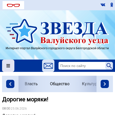
Власть
Общество
Культура
О
Дорогие моряки!
08:00
25.06.2026