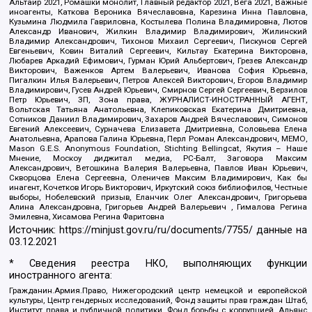
Альтаир 2021, Ромашки монолит, Главный редактор 2021, Вега 2021, Важные
иноагенты, Каткова Вероника Вячеславовна, Карезина Инна Павловна,
Кузьмина Людмила Гавриловна, Костылева Полина Владимировна, Лютов
Александр Иванович, Жилкин Владимир Владимирович, Жилинский
Владимир Александрович, Тихонов Михаил Сергеевич, Пискунов Сергей
Евгеньевич, Ковин Виталий Сергеевич, Кильтау Екатерина Викторовна,
Любарев Аркадий Ефимович, Гурман Юрий Альбертович, Грезев Александр
Викторович, Важенков Артем Валерьевич, Иванова София Юрьевна,
Пигалкин Илья Валерьевич, Петров Алексей Викторович, Егоров Владимир
Владимирович, Гусев Андрей Юрьевич, Смирнов Сергей Сергеевич, Верзилов
Петр Юрьевич, ЗП, Зона права, ЖУРНАЛИСТ-ИНОСТРАННЫЙ АГЕНТ,
Вольтская Татьяна Анатольевна, Клепиковская Екатерина Дмитриевна,
Сотников Даниил Владимирович, Захаров Андрей Вячеславович, Симонов
Евгений Алексеевич, Сурначева Елизавета Дмитриевна, Соловьева Елена
Анатольевна, Арапова Галина Юрьевна, Перл Роман Александрович, МЕМО,
Mason G.E.S. Anonymous Foundation, Stichting Bellingcat, Якутия – Наше
Мнение, Москоу диджитал медиа, РС-Балт, Заговора Максим
Александрович, Ветошкина Валерия Валерьевна, Павлов Иван Юрьевич,
Скворцова Елена Сергеевна, Оленичев Максим Владимирович, Как бы
инагент, Кочетков Игорь Викторович, Иркутский союз библиофилов, Честные
выборы, Нобелевский призыв, Еланчик Олег Александрович, Григорьева
Алина Александровна, Григорьев Андрей Валерьевич , Гималова Регина
Эмилевна, Хисамова Регина Фаритовна
Источник:
https://minjust.gov.ru/ru/documents/7755/
данные на
03.12.2021
* Сведения реестра НКО, выполняющих функции
иностранного агента:
Гражданин.Армия.Право, Нижегородский центр немецкой и европейской
культуры, Центр гендерных исследований, Фонд защиты прав граждан Штаб,
Институт права и публичной политики, Фонд борьбы с коррупцией, Альянс