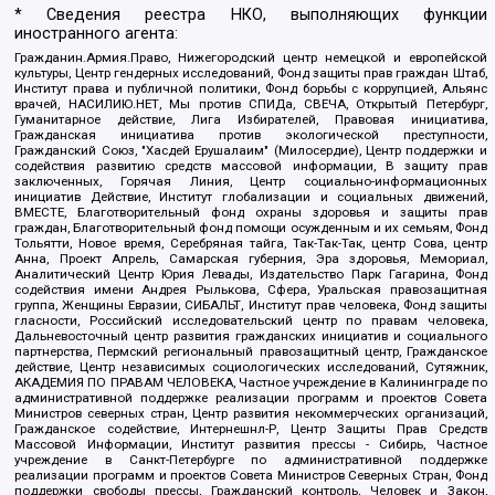
* Сведения реестра НКО, выполняющих функции
иностранного агента:
Гражданин.Армия.Право, Нижегородский центр немецкой и европейской
культуры, Центр гендерных исследований, Фонд защиты прав граждан Штаб,
Институт права и публичной политики, Фонд борьбы с коррупцией, Альянс
врачей, НАСИЛИЮ.НЕТ, Мы против СПИДа, СВЕЧА, Открытый Петербург,
Гуманитарное действие, Лига Избирателей, Правовая инициатива,
Гражданская инициатива против экологической преступности,
Гражданский Союз, "Хасдей Ерушалаим" (Милосердие), Центр поддержки и
содействия развитию средств массовой информации, В защиту прав
заключенных, Горячая Линия, Центр социально-информационных
инициатив Действие, Институт глобализации и социальных движений,
ВМЕСТЕ, Благотворительный фонд охраны здоровья и защиты прав
граждан, Благотворительный фонд помощи осужденным и их семьям, Фонд
Тольятти, Новое время, Серебряная тайга, Так-Так-Так, центр Сова, центр
Анна, Проект Апрель, Самарская губерния, Эра здоровья, Мемориал,
Аналитический Центр Юрия Левады, Издательство Парк Гагарина, Фонд
содействия имени Андрея Рылькова, Сфера, Уральская правозащитная
группа, Женщины Евразии, СИБАЛЬТ, Институт прав человека, Фонд защиты
гласности, Российский исследовательский центр по правам человека,
Дальневосточный центр развития гражданских инициатив и социального
партнерства, Пермский региональный правозащитный центр, Гражданское
действие, Центр независимых социологических исследований, Сутяжник,
АКАДЕМИЯ ПО ПРАВАМ ЧЕЛОВЕКА, Частное учреждение в Калининграде по
административной поддержке реализации программ и проектов Совета
Министров северных стран, Центр развития некоммерческих организаций,
Гражданское содействие, Интернешнл-Р, Центр Защиты Прав Средств
Массовой Информации, Институт развития прессы - Сибирь, Частное
учреждение в Санкт-Петербурге по административной поддержке
реализации программ и проектов Совета Министров Северных Стран, Фонд
поддержки свободы прессы, Гражданский контроль, Человек и Закон,