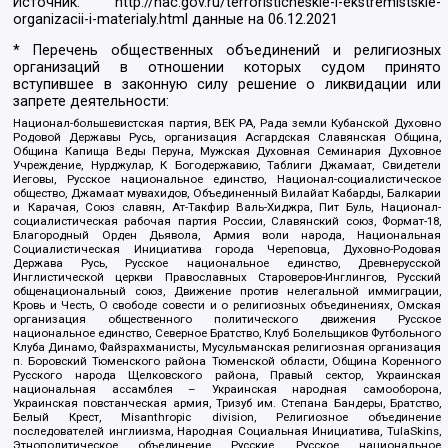
Источник:
http://nac.gov.ru/terroristicheskie-i-ekstremistskie-
organizacii-i-materialy.html
данные на
06.12.2021
* Перечень общественных объединений и религиозных
организаций в отношении которых судом принято
вступившее в законную силу решение о ликвидации или
запрете деятельности:
Национал-большевистская партия, ВЕК РА, Рада земли Кубанской Духовно
Родовой Державы Русь, организация Асгардская Славянская Община,
Община Капища Веды Перуна, Мужская Духовная Семинария Духовное
Учреждение, Нурджулар, К Богодержавию, Таблиги Джамаат, Свидетели
Иеговы, Русское национальное единство, Национал-социалистическое
общество, Джамаат мувахидов, Объединенный Вилайат Кабарды, Балкарии
и Карачая, Союз славян, Ат-Такфир Валь-Хиджра, Пит Буль, Национал-
социалистическая рабочая партия России, Славянский союз, Формат-18,
Благородный Орден Дьявола, Армия воли народа, Национальная
Социалистическая Инициатива города Череповца, Духовно-Родовая
Держава Русь, Русское национальное единство, Древнерусской
Инглистической церкви Православных Староверов-Инглингов, Русский
общенациональный союз, Движение против нелегальной иммиграции,
Кровь и Честь, О свободе совести и о религиозных объединениях, Омская
организация общественного политического движения Русское
национальное единство, Северное Братство, Клуб Болельщиков Футбольного
Клуба Динамо, Файзрахманисты, Мусульманская религиозная организация
п. Боровский Тюменского района Тюменской области, Община Коренного
Русского народа Щелковского района, Правый сектор, Украинская
национальная ассамблея – Украинская народная самооборона,
Украинская повстанческая армия, Тризуб им. Степана Бандеры, Братство,
Белый Крест, Misanthropic division, Религиозное объединение
последователей инглиизма, Народная Социальная Инициатива, TulaSkins,
Этнополитическое объединение Русские, Русское национальное