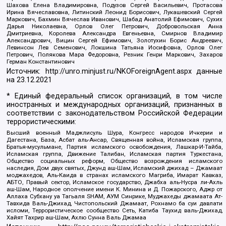
Шахова Елена Владимировна, Подузов Сергей Васильевич, Протасова
Ирина Вячеславовна, Литинский Леонид Борисович, Лукашевский Сергей
Маркович, Бахмин Вячеслав Иванович, Шабад Анатолий Ефимович, Сухих
Дарья Николаевна, Орлов Олег Петрович, Добровольская Анна
Дмитриевна, Королева Александра Евгеньевна, Смирнов Владимир
Александрович, Вицин Сергей Ефимович, Золотухин Борис Андреевич,
Левинсон Лев Семенович, Локшина Татьяна Иосифовна, Орлов Олег
Петрович, Полякова Мара Федоровна, Резник Генри Маркович, Захаров
Герман Константинович
Источник:
http://unro.minjust.ru/NKOForeignAgent.aspx
данные
на
23.12.2021
* Единый федеральный список организаций, в том числе
иностранных и международных организаций, признанных в
соответствии с законодательством Российской Федерации
террористическими:
Высший военный Маджлисуль Шура, Конгресс народов Ичкерии и
Дагестана, База, Асбат аль-Ансар, Священная война, Исламская группа,
Братья-мусульмане, Партия исламского освобождения, Лашкар-И-Тайба,
Исламская группа, Движение Талибан, Исламская партия Туркестана,
Общество социальных реформ, Общество возрождения исламского
наследия, Дом двух святых, Джунд аш-Шам, Исламский джихад – Джамаат
моджахедов, Аль-Каида в странах исламского Магриба, Имарат Кавказ,
АБТО, Правый сектор, Исламское государство, Джабха аль-Нусра ли-Ахль
аш-Шам, Народное ополчение имени К. Минина и Д. Пожарского, Аджр от
Аллаха Субхану уа Тагьаля SHAM, АУМ Синрике, Муджахеды джамаата Ат-
Тавхида Валь-Джихад, Чистопольский Джамаат, Рохнамо ба суи давлати
исломи, Террористическое сообщество Сеть, Катиба Таухид валь-Джихад,
Хайят Тахрир аш-Шам, Ахлю Сунна Валь Джамаа