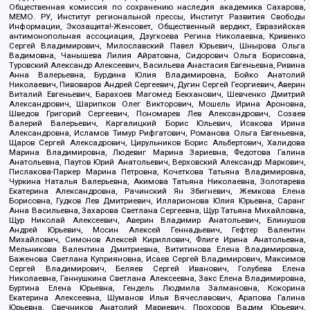
Общественная комиссия по сохранению наследия академика Сахарова,
МЕМО. РУ, Институт региональной прессы, Институт Развития Свободы
Информации, Экозащита!-Женсовет, Общественный вердикт, Евразийская
антимонопольная ассоциация, Дзугкоева Регина Николаевна, Кривенко
Сергей Владимирович, Милославский Павел Юрьевич, Шнырова Ольга
Вадимовна, Чанышева Лилия Айратовна, Сидорович Ольга Борисовна,
Туровский Александр Алексеевич, Васильева Анастасия Евгеньевна, Ривина
Анна Валерьевна, Бурдина Юлия Владимировна, Бойко Анатолий
Николаевич, Пивоваров Андрей Сергеевич, Дугин Сергей Георгиевич, Аверин
Виталий Евгеньевич, Барахоев Магомед Бекханович, Шевченко Дмитрий
Александрович, Шарипков Олег Викторович, Мошель Ирина Ароновна,
Шведов Григорий Сергеевич, Пономарев Лев Александрович, Созаев
Валерий Валерьевич, Каргалицкий Борис Юльевич, Исакова Ирина
Александровна, Исламов Тимур Рифгатович, Романова Ольга Евгеньевна,
Щаров Сергей Алексадрович, Цирульников Борис Альбертович, Халидова
Марина Владимировна, Людевиг Марина Зариевна, Федотова Галина
Анатольевна, Паутов Юрий Анатольевич, Верховский Александр Маркович,
Пислакова-Паркер Марина Петровна, Кочеткова Татьяна Владимировна,
Чуркина Наталья Валерьевна, Акимова Татьяна Николаевна, Золотарева
Екатерина Александровна, Рачинский Ян Збигневич, Жемкова Елена
Борисовна, Гудков Лев Дмитриевич, Илларионова Юлия Юрьевна, Саранг
Анна Васильевна, Захарова Светлана Сергеевна, Щур Татьяна Михайловна,
Щур Николай Алексеевич, Аверин Владимир Анатольевич, Блинушов
Андрей Юрьевич, Мосин Алексей Геннадьевич, Гефтер Валентин
Михайлович, Симонов Алексей Кириллович, Флиге Ирина Анатольевна,
Мельникова Валентина Дмитриевна, Вититинова Елена Владимировна,
Баженова Светлана Куприяновна, Исаев Сергей Владимирович, Максимов
Сергей Владимирович, Беляев Сергей Иванович, Голубева Елена
Николаевна, Ганнушкина Светлана Алексеевна, Закс Елена Владимировна,
Буртина Елена Юрьевна, Гендель Людмила Залмановна, Кокорина
Екатерина Алексеевна, Шуманов Илья Вячеславович, Арапова Галина
Юрьевна, Свечников Анатолий Мариевич, Прохоров Вадим Юрьевич,