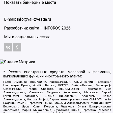
Показать баннерные места
E-mail: info@val-zvezda.ru
Разработчик сайта –
INFOROS
2026
Мы в социальных сетях:
* Реестр иностранных средств массовой информации,
выполняющих функции иностранного агента:
Голос Америки, Idel.Реалии, Кавказ.Реалии, Крым.Реалии, Телеканал
Настоящее Время, Azatliq Radiosi, PCE/PC, Сибирь.Реалии, Фактограф,
Север.Реалии, Радио Свобода, MEDIUM-ORIENT, Пономарев Лев
Александрович, Савицкая Людмила Алексеевна, Маркелов Сергей
Евгеньевич, Камалягин Денис Николаевич, Апахончич Дарья
Александровна, Medusa Project, Первое антикоррупционное СМИ, VTimes.io,
Баданин Роман Сергеевич, Гликин Максим Александрович, Маняхин Петр
Борисович, Ярош Юлия Петровна, Чуракова Ольга Владимировна,
Железнова Мария Михайловна, Лукьянова Юлия Сергеевна, Маетная