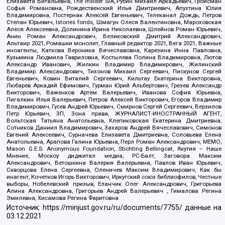
Елизавета Витальевна, The Insider SIA, Рубин Михаил Аркадьевич, Гройсман
Софья Романовна, Рождественский Илья Дмитриевич, Апухтина Юлия
Владимировна, Постернак Алексей Евгеньевич, Телеканал Дождь, Петров
Степан Юрьевич, Istories fonds, Шмагун Олеся Валентиновна, Мароховская
Алеся Алексеевна, Долинина Ирина Николаевна, Шлейнов Роман Юрьевич,
Анин Роман Александрович, Великовский Дмитрий Александрович,
Альтаир 2021, Ромашки монолит, Главный редактор 2021, Вега 2021, Важные
иноагенты, Каткова Вероника Вячеславовна, Карезина Инна Павловна,
Кузьмина Людмила Гавриловна, Костылева Полина Владимировна, Лютов
Александр Иванович, Жилкин Владимир Владимирович, Жилинский
Владимир Александрович, Тихонов Михаил Сергеевич, Пискунов Сергей
Евгеньевич, Ковин Виталий Сергеевич, Кильтау Екатерина Викторовна,
Любарев Аркадий Ефимович, Гурман Юрий Альбертович, Грезев Александр
Викторович, Важенков Артем Валерьевич, Иванова София Юрьевна,
Пигалкин Илья Валерьевич, Петров Алексей Викторович, Егоров Владимир
Владимирович, Гусев Андрей Юрьевич, Смирнов Сергей Сергеевич, Верзилов
Петр Юрьевич, ЗП, Зона права, ЖУРНАЛИСТ-ИНОСТРАННЫЙ АГЕНТ,
Вольтская Татьяна Анатольевна, Клепиковская Екатерина Дмитриевна,
Сотников Даниил Владимирович, Захаров Андрей Вячеславович, Симонов
Евгений Алексеевич, Сурначева Елизавета Дмитриевна, Соловьева Елена
Анатольевна, Арапова Галина Юрьевна, Перл Роман Александрович, МЕМО,
Mason G.E.S. Anonymous Foundation, Stichting Bellingcat, Якутия – Наше
Мнение, Москоу диджитал медиа, РС-Балт, Заговора Максим
Александрович, Ветошкина Валерия Валерьевна, Павлов Иван Юрьевич,
Скворцова Елена Сергеевна, Оленичев Максим Владимирович, Как бы
инагент, Кочетков Игорь Викторович, Иркутский союз библиофилов, Честные
выборы, Нобелевский призыв, Еланчик Олег Александрович, Григорьева
Алина Александровна, Григорьев Андрей Валерьевич , Гималова Регина
Эмилевна, Хисамова Регина Фаритовна
Источник:
https://minjust.gov.ru/ru/documents/7755/
данные на
03.12.2021