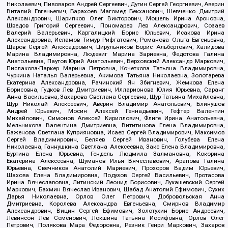
Николаевич, Пивоваров Андрей Сергеевич, Дугин Сергей Георгиевич, Аверин
Виталий Евгеньевич, Барахоев Магомед Бекханович, Шевченко Дмитрий
Александрович, Шарипков Олег Викторович, Мошель Ирина Ароновна,
Шведов Григорий Сергеевич, Пономарев Лев Александрович, Созаев
Валерий Валерьевич, Каргалицкий Борис Юльевич, Исакова Ирина
Александровна, Исламов Тимур Рифгатович, Романова Ольга Евгеньевна,
Щаров Сергей Алексадрович, Цирульников Борис Альбертович, Халидова
Марина Владимировна, Людевиг Марина Зариевна, Федотова Галина
Анатольевна, Паутов Юрий Анатольевич, Верховский Александр Маркович,
Пислакова-Паркер Марина Петровна, Кочеткова Татьяна Владимировна,
Чуркина Наталья Валерьевна, Акимова Татьяна Николаевна, Золотарева
Екатерина Александровна, Рачинский Ян Збигневич, Жемкова Елена
Борисовна, Гудков Лев Дмитриевич, Илларионова Юлия Юрьевна, Саранг
Анна Васильевна, Захарова Светлана Сергеевна, Щур Татьяна Михайловна,
Щур Николай Алексеевич, Аверин Владимир Анатольевич, Блинушов
Андрей Юрьевич, Мосин Алексей Геннадьевич, Гефтер Валентин
Михайлович, Симонов Алексей Кириллович, Флиге Ирина Анатольевна,
Мельникова Валентина Дмитриевна, Вититинова Елена Владимировна,
Баженова Светлана Куприяновна, Исаев Сергей Владимирович, Максимов
Сергей Владимирович, Беляев Сергей Иванович, Голубева Елена
Николаевна, Ганнушкина Светлана Алексеевна, Закс Елена Владимировна,
Буртина Елена Юрьевна, Гендель Людмила Залмановна, Кокорина
Екатерина Алексеевна, Шуманов Илья Вячеславович, Арапова Галина
Юрьевна, Свечников Анатолий Мариевич, Прохоров Вадим Юрьевич,
Шахова Елена Владимировна, Подузов Сергей Васильевич, Протасова
Ирина Вячеславовна, Литинский Леонид Борисович, Лукашевский Сергей
Маркович, Бахмин Вячеслав Иванович, Шабад Анатолий Ефимович, Сухих
Дарья Николаевна, Орлов Олег Петрович, Добровольская Анна
Дмитриевна, Королева Александра Евгеньевна, Смирнов Владимир
Александрович, Вицин Сергей Ефимович, Золотухин Борис Андреевич,
Левинсон Лев Семенович, Локшина Татьяна Иосифовна, Орлов Олег
Петрович, Полякова Мара Федоровна, Резник Генри Маркович, Захаров