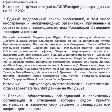
Герман Константинович
Источник:
http://unro.minjust.ru/NKOForeignAgent.aspx
данные
на
23.12.2021
* Единый федеральный список организаций, в том числе
иностранных и международных организаций, признанных в
соответствии с законодательством Российской Федерации
террористическими:
Высший военный Маджлисуль Шура, Конгресс народов Ичкерии и
Дагестана, База, Асбат аль-Ансар, Священная война, Исламская группа,
Братья-мусульмане, Партия исламского освобождения, Лашкар-И-Тайба,
Исламская группа, Движение Талибан, Исламская партия Туркестана,
Общество социальных реформ, Общество возрождения исламского
наследия, Дом двух святых, Джунд аш-Шам, Исламский джихад – Джамаат
моджахедов, Аль-Каида в странах исламского Магриба, Имарат Кавказ,
АБТО, Правый сектор, Исламское государство, Джабха аль-Нусра ли-Ахль
аш-Шам, Народное ополчение имени К. Минина и Д. Пожарского, Аджр от
Аллаха Субхану уа Тагьаля SHAM, АУМ Синрике, Муджахеды джамаата Ат-
Тавхида Валь-Джихад, Чистопольский Джамаат, Рохнамо ба суи давлати
исломи, Террористическое сообщество Сеть, Катиба Таухид валь-Джихад,
Хайят Тахрир аш-Шам, Ахлю Сунна Валь Джамаа
Источник:
http://nac.gov.ru/terroristicheskie-i-ekstremistskie-
organizacii-i-materialy.html
данные на
06.12.2021
* Перечень общественных объединений и религиозных
организаций в отношении которых судом принято
вступившее в законную силу решение о ликвидации или
запрете деятельности: