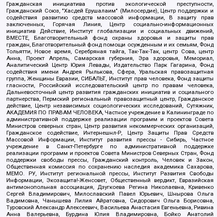
Гражданская инициатива против экологической преступности,
Гражданский Союз, "Хасдей Ерушалаим" (Милосердие), Центр поддержки и
содействия развитию средств массовой информации, В защиту прав
заключенных, Горячая Линия, Центр социально-информационных
инициатив Действие, Институт глобализации и социальных движений,
ВМЕСТЕ, Благотворительный фонд охраны здоровья и защиты прав
граждан, Благотворительный фонд помощи осужденным и их семьям, Фонд
Тольятти, Новое время, Серебряная тайга, Так-Так-Так, центр Сова, центр
Анна, Проект Апрель, Самарская губерния, Эра здоровья, Мемориал,
Аналитический Центр Юрия Левады, Издательство Парк Гагарина, Фонд
содействия имени Андрея Рылькова, Сфера, Уральская правозащитная
группа, Женщины Евразии, СИБАЛЬТ, Институт прав человека, Фонд защиты
гласности, Российский исследовательский центр по правам человека,
Дальневосточный центр развития гражданских инициатив и социального
партнерства, Пермский региональный правозащитный центр, Гражданское
действие, Центр независимых социологических исследований, Сутяжник,
АКАДЕМИЯ ПО ПРАВАМ ЧЕЛОВЕКА, Частное учреждение в Калининграде по
административной поддержке реализации программ и проектов Совета
Министров северных стран, Центр развития некоммерческих организаций,
Гражданское содействие, Интернешнл-Р, Центр Защиты Прав Средств
Массовой Информации, Институт развития прессы - Сибирь, Частное
учреждение в Санкт-Петербурге по административной поддержке
реализации программ и проектов Совета Министров Северных Стран, Фонд
поддержки свободы прессы, Гражданский контроль, Человек и Закон,
Общественная комиссия по сохранению наследия академика Сахарова,
МЕМО. РУ, Институт региональной прессы, Институт Развития Свободы
Информации, Экозащита!-Женсовет, Общественный вердикт, Евразийская
антимонопольная ассоциация, Дзугкоева Регина Николаевна, Кривенко
Сергей Владимирович, Милославский Павел Юрьевич, Шнырова Ольга
Вадимовна, Чанышева Лилия Айратовна, Сидорович Ольга Борисовна,
Туровский Александр Алексеевич, Васильева Анастасия Евгеньевна, Ривина
Анна Валерьевна, Бурдина Юлия Владимировна, Бойко Анатолий