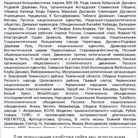
Национал-большевистская партия, ВЕК РА, Рада земли Кубанской Духовно
Родовой Державы Русь, организация Асгардская Славянская Община,
Община Капища Веды Перуна, Мужская Духовная Семинария Духовное
Учреждение, Нурджулар, К Богодержавию, Таблиги Джамаат, Свидетели
Иеговы, Русское национальное единство, Национал-социалистическое
общество, Джамаат мувахидов, Объединенный Вилайат Кабарды, Балкарии
и Карачая, Союз славян, Ат-Такфир Валь-Хиджра, Пит Буль, Национал-
социалистическая рабочая партия России, Славянский союз, Формат-18,
Благородный Орден Дьявола, Армия воли народа, Национальная
Социалистическая Инициатива города Череповца, Духовно-Родовая
Держава Русь, Русское национальное единство, Древнерусской
Инглистической церкви Православных Староверов-Инглингов, Русский
общенациональный союз, Движение против нелегальной иммиграции,
Кровь и Честь, О свободе совести и о религиозных объединениях, Омская
организация общественного политического движения Русское
национальное единство, Северное Братство, Клуб Болельщиков Футбольного
Клуба Динамо, Файзрахманисты, Мусульманская религиозная организация
п. Боровский Тюменского района Тюменской области, Община Коренного
Русского народа Щелковского района, Правый сектор, Украинская
национальная ассамблея – Украинская народная самооборона,
Украинская повстанческая армия, Тризуб им. Степана Бандеры, Братство,
Белый Крест, Misanthropic division, Религиозное объединение
последователей инглиизма, Народная Социальная Инициатива, TulaSkins,
Этнополитическое объединение Русские, Русское национальное
объединение Атака, Мечеть Мирмамеда, Община Коренного Русского
народа г. Астрахани, ВОЛЯ, Меджлис крымскотатарского народа, Рубеж
Севера, ТОЙС, О противодействии экстремистской деятельности,
РЕВТАТПОД, Артподготовка, Штольц, В честь иконы Божией Матери
Державная, Сектор 16, Независимость, Фирма, Молодежная правозащитная
группа МПГ, Курсом Правды и Единения, Каракольская инициативная
группа, Автоград Крю, Союз Славянских Сил Руси, Алля-Аят,
Для повышения удобства сайта мы используем
Благотворительный пансионат Ак Умут, Русская республика Русь,