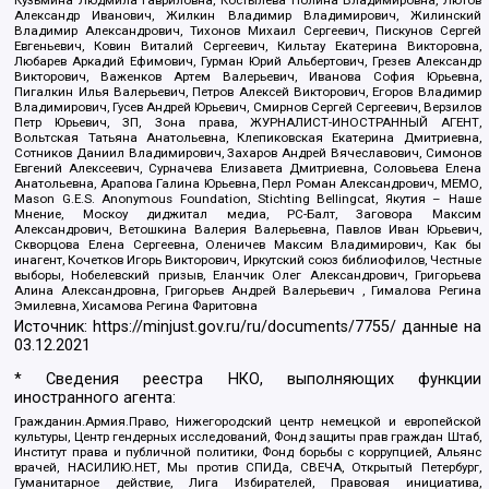
Александр Иванович, Жилкин Владимир Владимирович, Жилинский
Владимир Александрович, Тихонов Михаил Сергеевич, Пискунов Сергей
Евгеньевич, Ковин Виталий Сергеевич, Кильтау Екатерина Викторовна,
Любарев Аркадий Ефимович, Гурман Юрий Альбертович, Грезев Александр
Викторович, Важенков Артем Валерьевич, Иванова София Юрьевна,
Пигалкин Илья Валерьевич, Петров Алексей Викторович, Егоров Владимир
Владимирович, Гусев Андрей Юрьевич, Смирнов Сергей Сергеевич, Верзилов
Петр Юрьевич, ЗП, Зона права, ЖУРНАЛИСТ-ИНОСТРАННЫЙ АГЕНТ,
Вольтская Татьяна Анатольевна, Клепиковская Екатерина Дмитриевна,
Сотников Даниил Владимирович, Захаров Андрей Вячеславович, Симонов
Евгений Алексеевич, Сурначева Елизавета Дмитриевна, Соловьева Елена
Анатольевна, Арапова Галина Юрьевна, Перл Роман Александрович, МЕМО,
Mason G.E.S. Anonymous Foundation, Stichting Bellingcat, Якутия – Наше
Мнение, Москоу диджитал медиа, РС-Балт, Заговора Максим
Александрович, Ветошкина Валерия Валерьевна, Павлов Иван Юрьевич,
Скворцова Елена Сергеевна, Оленичев Максим Владимирович, Как бы
инагент, Кочетков Игорь Викторович, Иркутский союз библиофилов, Честные
выборы, Нобелевский призыв, Еланчик Олег Александрович, Григорьева
Алина Александровна, Григорьев Андрей Валерьевич , Гималова Регина
Эмилевна, Хисамова Регина Фаритовна
Источник:
https://minjust.gov.ru/ru/documents/7755/
данные на
03.12.2021
* Сведения реестра НКО, выполняющих функции
иностранного агента:
Гражданин.Армия.Право, Нижегородский центр немецкой и европейской
культуры, Центр гендерных исследований, Фонд защиты прав граждан Штаб,
Институт права и публичной политики, Фонд борьбы с коррупцией, Альянс
врачей, НАСИЛИЮ.НЕТ, Мы против СПИДа, СВЕЧА, Открытый Петербург,
Гуманитарное действие, Лига Избирателей, Правовая инициатива,