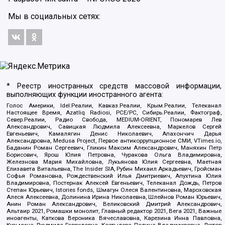
Мы в социальных сетях:
* Реестр иностранных средств массовой информации,
выполняющих функции иностранного агента:
Голос Америки, Idel.Реалии, Кавказ.Реалии, Крым.Реалии, Телеканал
Настоящее Время, Azatliq Radiosi, PCE/PC, Сибирь.Реалии, Фактограф,
Север.Реалии, Радио Свобода, MEDIUM-ORIENT, Пономарев Лев
Александрович, Савицкая Людмила Алексеевна, Маркелов Сергей
Евгеньевич, Камалягин Денис Николаевич, Апахончич Дарья
Александровна, Medusa Project, Первое антикоррупционное СМИ, VTimes.io,
Баданин Роман Сергеевич, Гликин Максим Александрович, Маняхин Петр
Борисович, Ярош Юлия Петровна, Чуракова Ольга Владимировна,
Железнова Мария Михайловна, Лукьянова Юлия Сергеевна, Маетная
Елизавета Витальевна, The Insider SIA, Рубин Михаил Аркадьевич, Гройсман
Софья Романовна, Рождественский Илья Дмитриевич, Апухтина Юлия
Владимировна, Постернак Алексей Евгеньевич, Телеканал Дождь, Петров
Степан Юрьевич, Istories fonds, Шмагун Олеся Валентиновна, Мароховская
Алеся Алексеевна, Долинина Ирина Николаевна, Шлейнов Роман Юрьевич,
Анин Роман Александрович, Великовский Дмитрий Александрович,
Альтаир 2021, Ромашки монолит, Главный редактор 2021, Вега 2021, Важные
иноагенты, Каткова Вероника Вячеславовна, Карезина Инна Павловна,
Кузьмина Людмила Гавриловна, Костылева Полина Владимировна, Лютов